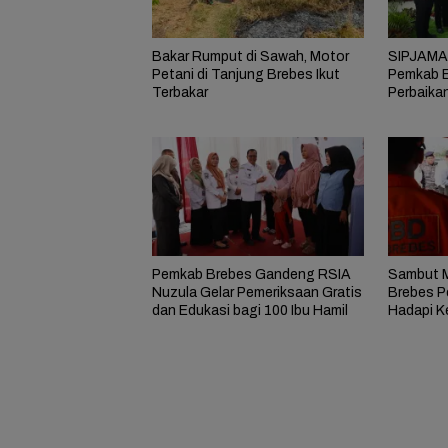
Bakar Rumput di Sawah, Motor
SIPJAMAN
Petani di Tanjung Brebes Ikut
Pemkab B
Terbakar
Perbaika
Masyarak
Pemkab Brebes Gandeng RSIA
Sambut 
Nuzula Gelar Pemeriksaan Gratis
Brebes P
dan Edukasi bagi 100 Ibu Hamil
Hadapi K