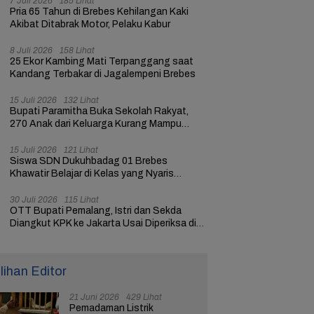
7 Juli 2026
185 Lihat
Pria 65 Tahun di Brebes Kehilangan Kaki
Akibat Ditabrak Motor, Pelaku Kabur
8 Juli 2026
158 Lihat
25 Ekor Kambing Mati Terpanggang saat
Kandang Terbakar di Jagalempeni Brebes
15 Juli 2026
132 Lihat
Bupati Paramitha Buka Sekolah Rakyat,
270 Anak dari Keluarga Kurang Mampu
dapat Pendidikan
15 Juli 2026
121 Lihat
Siswa SDN Dukuhbadag 01 Brebes
Khawatir Belajar di Kelas yang Nyaris
Ambruk
30 Juli 2026
115 Lihat
OTT Bupati Pemalang, Istri dan Sekda
Diangkut KPK ke Jakarta Usai Diperiksa di
Mapolres
ilihan Editor
21 Juni 2026
429 Lihat
Pemadaman Listrik