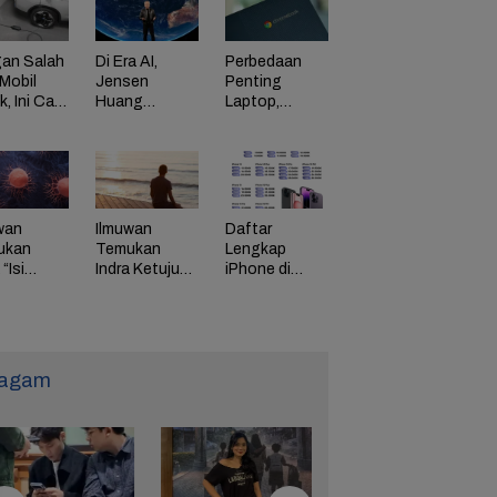
an Salah
Di Era AI,
Perbedaan
Mobil
Jensen
Penting
ik, Ini Cara
Huang
Laptop,
Dorong
Chromebook,
adaman
Perusahaan
dan Windows
di HP
Bayar
Karyawan
Tinggi
wan
Ilmuwan
Daftar
ukan
Temukan
Lengkap
“Isi
Indra Ketujuh
iPhone di
g” Energi
Manusia, Apa
Indonesia
 Tunda
Fungsinya?
Naik Harga,
uaan
iPhone 16
Naik Rp 1
Juta
agam