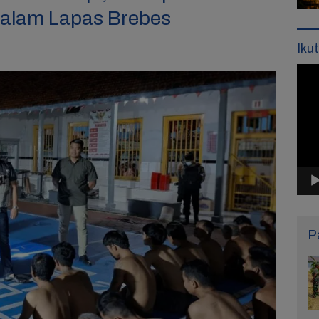
dalam Lapas Brebes
Iku
Pemu
Vide
P