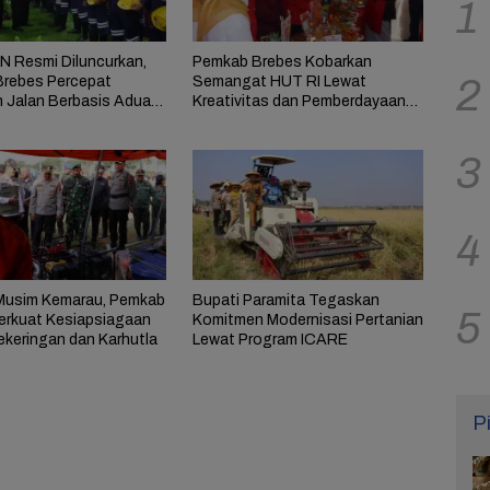
1
 Resmi Diluncurkan,
Pemkab Brebes Kobarkan
2
rebes Percepat
Semangat HUT RI Lewat
n Jalan Berbasis Aduan
Kreativitas dan Pemberdayaan
at
Perempuan
3
4
Musim Kemarau, Pemkab
Bupati Paramita Tegaskan
5
erkuat Kesiapsiagaan
Komitmen Modernisasi Pertanian
ekeringan dan Karhutla
Lewat Program ICARE
P