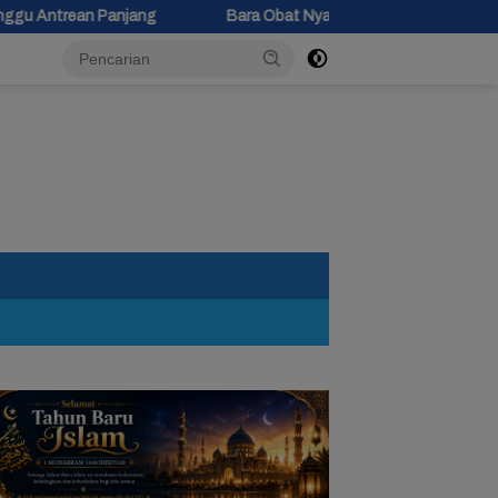
Bara Obat Nyamuk Jatuh di Kasur, Bocah 10 Tahun di Siwuluh