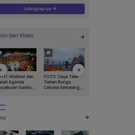
Selengkapnya
oto dan Video
TO: Khidmat dan
FOTO: Daya Tarik
FOTO: Wisata
riah Agenda
Taman Bunga
Kebun Teh Kaligua
syakuran Sambut
Celosia Semarang,
Brebes Dipenuhi
pati Brebes
Wisata Kekinian
Gelondongan Kayu
tha-Wurja
yang Digandrungi
Terbawa Banjir
Wisatawan
Bandang
no