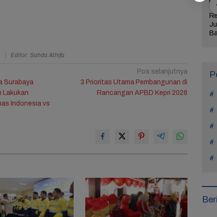
jaran Hidup
Manohara Odelia
Lima Weton Ini Jadi
Re
tiap Kasus di
Mundur dari Hiburan,
Magnet Rezeki
Ju
Teach You a
Ini Alasan Tak Main
dalam Primbon Jawa
Ba
Sinetron Lagi
Me
Ul
a
Editor: Sahda Athifa
Ke
Pos selanjutnya
P
a Surabaya
3 Prioritas Utama Pembangunan di
n Lakukan
Rancangan APBD Kepri 2026
as Indonesia vs
Ber