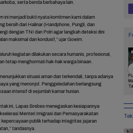
 narkoba, serta benda berbahaya lain.
 ini menjadi bukti nyata komitmen kami dalam
 bersih dari Halinar (Handphone, Pungli, dan
rgi dengan TNI dan Polri agar langkah deteksi dini
F
lan maksimal dan kondusif,” ujar Gowim.
ruh kegiatan dilakukan secara humanis, profesional,
an tetap menghormati hak-hak warga binaan.
Arogansi
FOTO: Wisata Pasir
FOTO: Ribuan Orang
FO
enunjukkan situasi aman dan terkendali, tanpa adanya
Pati Menyulut
Gibug, Panorama
Berwisata ke IKN di
Ma
aya yang menonjol. Penggeledahan berlangsung
Warga Tak
Alam dan Rekreasi
Hari Kedua Lebaran
Ta
ksaan intensif di sejumlah kamar hunian.
dung,
Keluarga di Brebes
Bu
rkan
Mi
aan!
entak ini, Lapas Brebes menegaskan kesiapannya
selerasi Menteri Imigrasi dan Pemasyarakatan
Tek
kepercayaan publik terhadap integritas jajaran
tan,” tandasnya.