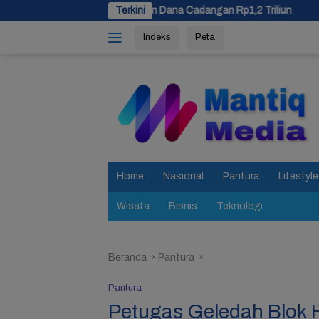
Langsung
g Siapkan Dana Cadangan Rp1,2 Triliun
Terkini
Usulan Pemekaran B
ke
Indeks
Peta
konten
tutup
Home
Nasional
Pantura
Lifestyle
Wisata
Bisnis
Teknologi
Beranda
Pantura
Pantura
Petugas Geledah Blok H