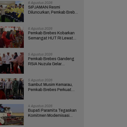
6 Agustus 2026
SIPJAMAN Resmi
Diluncurkan, Pemkab Brebes
Percepat Perbaikan Jalan
Berbasis Aduan Masyarakat
6 Agustus 2026
Pemkab Brebes Kobarkan
Semangat HUT RI Lewat
Kreativitas dan
Pemberdayaan Perempuan
5 Agustus 2026
Pemkab Brebes Gandeng
RSIA Nuzula Gelar
Pemeriksaan Gratis dan
Edukasi bagi 100 Ibu Hamil
5 Agustus 2026
Sambut Musim Kemarau,
Pemkab Brebes Perkuat
Kesiapsiagaan Hadapi
Kekeringan dan Karhutla
4 Agustus 2026
Bupati Paramita Tegaskan
Komitmen Modernisasi
Pertanian Lewat Program
ICARE