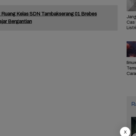
 Ruang Kelas SDN Tambakserang 01 Brebes
Jang
jar Bergantian
Cas 
Listr
Cek
Pem
PLN 
Ilmu
Tem
Cara 
Ulan
Sel,
Pen
R
X