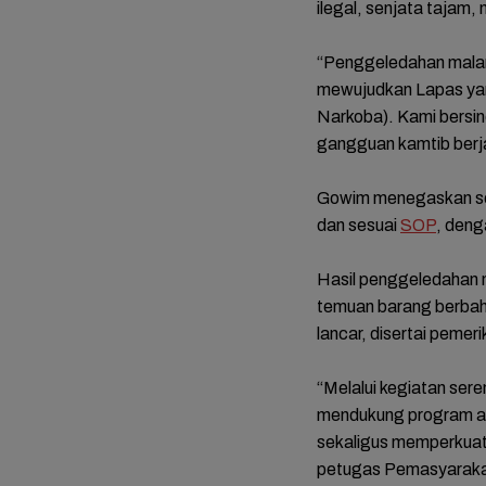
ilegal, senjata tajam,
“Penggeledahan malam
mewujudkan Lapas yang
Narkoba). Kami bersine
gangguan kamtib berja
Gowim menegaskan selu
dan sesuai
SOP
, deng
mat dan
FOTO: Daya Tarik
FOTO: Wisata
FOTO: 
Hasil penggeledahan m
da
Taman Bunga
Kebun Teh Kaligua
Bupati 
temuan barang berbah
 Sambut
Celosia Semarang,
Brebes Dipenuhi
Emosi 
lancar, disertai pemeri
es
Wisata Kekinian
Gelondongan Kayu
Terben
yang Digandrungi
Terbawa Banjir
Lengse
Wisatawan
Bandang
Kekuas
“Melalui kegiatan ser
mendukung program ak
sekaligus memperkuat 
petugas Pemasyaraka