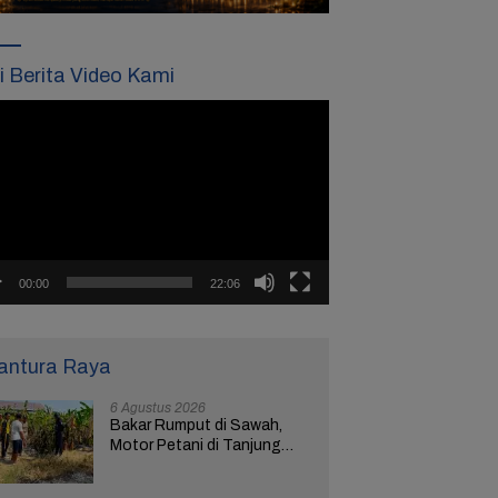
ti Berita Video Kami
tar
o
00:00
22:06
antura Raya
6 Agustus 2026
Bakar Rumput di Sawah,
Motor Petani di Tanjung
Brebes Ikut Terbakar