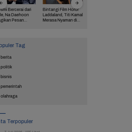
smi Bercerai dari
Bintangi Film Horor
Reza Tak Lagi di
le, Na Daehoon
Laddaland, Titi Kamal
Rutan Salemba, Kini
gikan Pesan
Merasa Nyaman di
Jadi Film: Bukti
ngharukan di
Genre Tersebut
Nyata Kesempatan
ang Tahun Anak
Kedua Ada
tiga
opuler Tag
berita
politik
bisnis
pemerintah
olahraga
ita Terpopuler