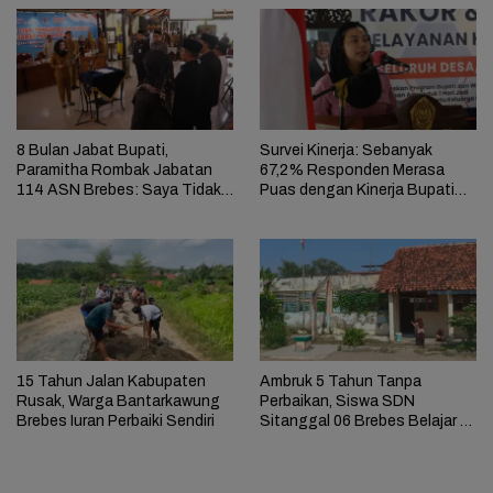
8 Bulan Jabat Bupati,
Survei Kinerja: Sebanyak
Paramitha Rombak Jabatan
67,2% Responden Merasa
114 ASN Brebes: Saya Tidak
Puas dengan Kinerja Bupati
Takut Ancaman
Paramitha
15 Tahun Jalan Kabupaten
Ambruk 5 Tahun Tanpa
Rusak, Warga Bantarkawung
Perbaikan, Siswa SDN
Brebes Iuran Perbaiki Sendiri
Sitanggal 06 Brebes Belajar di
Perpustakaan Sempit