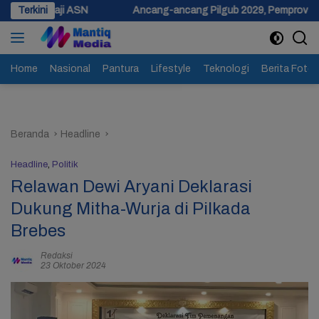
Langsung
N
Terkini
Ancang-ancang Pilgub 2029, Pemprov Jateng Siapkan Dana
ke
konten
Home
Nasional
Pantura
Lifestyle
Teknologi
Berita Foto
Beranda
Headline
Headline
,
Politik
Relawan Dewi Aryani Deklarasi
Dukung Mitha-Wurja di Pilkada
Brebes
Redaksi
23 Oktober 2024