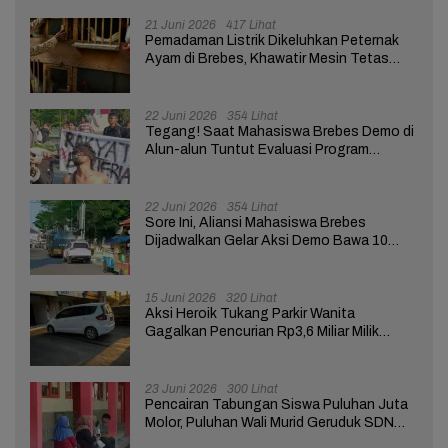
21 Juni 2026
417 Lihat
Pemadaman Listrik Dikeluhkan Peternak
Ayam di Brebes, Khawatir Mesin Tetas
Telur Terganggu
22 Juni 2026
354 Lihat
Tegang! Saat Mahasiswa Brebes Demo di
Alun-alun Tuntut Evaluasi Program
Pemerintah Pusat dan Daerah
22 Juni 2026
354 Lihat
Sore Ini, Aliansi Mahasiswa Brebes
Dijadwalkan Gelar Aksi Demo Bawa 10
Tuntutan ke Pendopo
15 Juni 2026
320 Lihat
Aksi Heroik Tukang Parkir Wanita
Gagalkan Pencurian Rp3,6 Miliar Milik
Nasabah Bank di Brebes
23 Juni 2026
300 Lihat
Pencairan Tabungan Siswa Puluhan Juta
Molor, Puluhan Wali Murid Geruduk SDN
Brebes 02