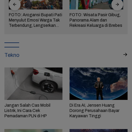
FOTO: Arogansi Bupati Pati
FOTO: Wisata Pasir Gibug,
Menyulut Emosi Warga Tak
Panorama Alam dan
a
Terbendung, Lengserkan
Rekreasi Keluarga di Brebes
Kekuasaan!
Tekno
Jangan Salah Cas Mobil
Di Era AI, Jensen Huang
Listrik, Ini Cara Cek
Dorong Perusahaan Bayar
Pemadaman PLN di HP
Karyawan Tinggi