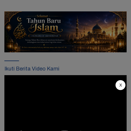
Ikuti Berita Video Kami
Pemutar
Video
X