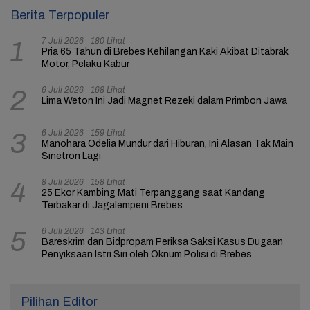
Berita Terpopuler
7 Juli 2026
180 Lihat
1
Pria 65 Tahun di Brebes Kehilangan Kaki Akibat Ditabrak
Motor, Pelaku Kabur
6 Juli 2026
168 Lihat
2
Lima Weton Ini Jadi Magnet Rezeki dalam Primbon Jawa
6 Juli 2026
159 Lihat
3
Manohara Odelia Mundur dari Hiburan, Ini Alasan Tak Main
Sinetron Lagi
8 Juli 2026
158 Lihat
4
25 Ekor Kambing Mati Terpanggang saat Kandang
Terbakar di Jagalempeni Brebes
6 Juli 2026
143 Lihat
5
Bareskrim dan Bidpropam Periksa Saksi Kasus Dugaan
Penyiksaan Istri Siri oleh Oknum Polisi di Brebes
Pilihan Editor