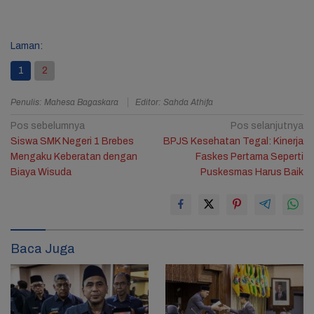
Laman:
1
2
Penulis: Mahesa Bagaskara
Editor: Sahda Athifa
Navigasi
Pos sebelumnya
Pos selanjutnya
Siswa SMK Negeri 1 Brebes
BPJS Kesehatan Tegal: Kinerja
pos
Mengaku Keberatan dengan
Faskes Pertama Seperti
Biaya Wisuda
Puskesmas Harus Baik
Baca Juga