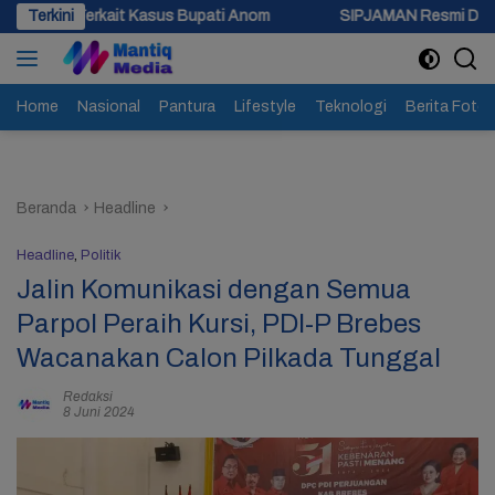
Langsung
Kasus Bupati Anom
Terkini
SIPJAMAN Resmi Diluncurkan, Pemkab Bre
ke
konten
Home
Nasional
Pantura
Lifestyle
Teknologi
Berita Foto
Beranda
Headline
Headline
,
Politik
Jalin Komunikasi dengan Semua
Parpol Peraih Kursi, PDI-P Brebes
Wacanakan Calon Pilkada Tunggal
Redaksi
8 Juni 2024