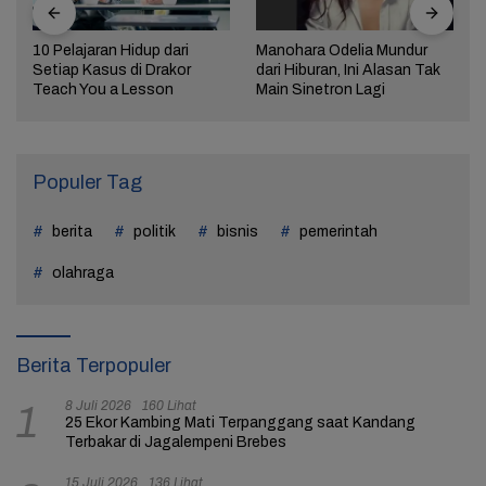
10 Pelajaran Hidup dari
Manohara Odelia Mundur
Setiap Kasus di Drakor
dari Hiburan, Ini Alasan Tak
Teach You a Lesson
Main Sinetron Lagi
Populer Tag
berita
politik
bisnis
pemerintah
olahraga
Berita Terpopuler
8 Juli 2026
160 Lihat
1
25 Ekor Kambing Mati Terpanggang saat Kandang
Terbakar di Jagalempeni Brebes
15 Juli 2026
136 Lihat