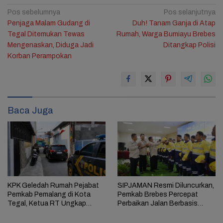
Navigasi
Pos sebelumnya
Pos selanjutnya
Penjaga Malam Gudang di
Duh! Tanam Ganja di Atap
pos
Tegal Ditemukan Tewas
Rumah, Warga Bumiayu Brebes
Mengenaskan, Diduga Jadi
Ditangkap Polisi
Korban Perampokan
Baca Juga
KPK Geledah Rumah Pejabat
SIPJAMAN Resmi Diluncurkan,
Pemkab Pemalang di Kota
Pemkab Brebes Percepat
Tegal, Ketua RT Ungkap
Perbaikan Jalan Berbasis
Terkait Kasus Bupati Anom
Aduan Masyarakat