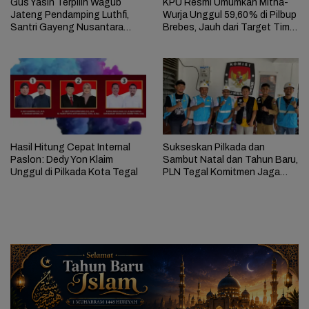
Gus Yasin Terpilih Wagub
KPU Resmi Umumkan Mitha-
Jateng Pendamping Luthfi,
Wurja Unggul 59,60% di Pilbup
Santri Gayeng Nusantara
Brebes, Jauh dari Target Tim
Brebes Gelar Syukuran
Pemenangan
Hasil Hitung Cepat Internal
Sukseskan Pilkada dan
Paslon: Dedy Yon Klaim
Sambut Natal dan Tahun Baru,
Unggul di Pilkada Kota Tegal
PLN Tegal Komitmen Jaga
Pasokan Listrik