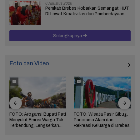
6 Agustus 2026
Pemkab Brebes Kobarkan Semangat HUT
RI Lewat Kreativitas dan Pemberdayaan
Perempuan
Selengkapnya
Foto dan Video
FOTO: Arogansi Bupati Pati
FOTO: Wisata Pasir Gibug,
Menyulut Emosi Warga Tak
Panorama Alam dan
a
Terbendung, Lengserkan
Rekreasi Keluarga di Brebes
Kekuasaan!