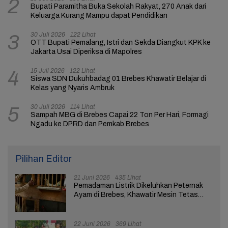
2
Bupati Paramitha Buka Sekolah Rakyat, 270 Anak dari
Keluarga Kurang Mampu dapat Pendidikan
30 Juli 2026
122 Lihat
3
OTT Bupati Pemalang, Istri dan Sekda Diangkut KPK ke
Jakarta Usai Diperiksa di Mapolres
15 Juli 2026
122 Lihat
4
Siswa SDN Dukuhbadag 01 Brebes Khawatir Belajar di
Kelas yang Nyaris Ambruk
30 Juli 2026
114 Lihat
5
Sampah MBG di Brebes Capai 22 Ton Per Hari, Formagi
Ngadu ke DPRD dan Pemkab Brebes
Pilihan Editor
21 Juni 2026
435 Lihat
Pemadaman Listrik Dikeluhkan Peternak
Ayam di Brebes, Khawatir Mesin Tetas
Telur Terganggu
22 Juni 2026
369 Lihat