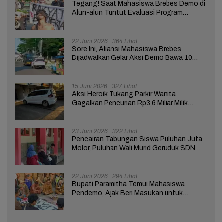
Tegang! Saat Mahasiswa Brebes Demo di
Alun-alun Tuntut Evaluasi Program
Pemerintah Pusat dan Daerah
22 Juni 2026
364 Lihat
Sore Ini, Aliansi Mahasiswa Brebes
Dijadwalkan Gelar Aksi Demo Bawa 10
Tuntutan ke Pendopo
15 Juni 2026
327 Lihat
Aksi Heroik Tukang Parkir Wanita
Gagalkan Pencurian Rp3,6 Miliar Milik
Nasabah Bank di Brebes
23 Juni 2026
322 Lihat
Pencairan Tabungan Siswa Puluhan Juta
Molor, Puluhan Wali Murid Geruduk SDN
Brebes 02
22 Juni 2026
294 Lihat
Bupati Paramitha Temui Mahasiswa
Pendemo, Ajak Beri Masukan untuk
Kemajuan Brebes