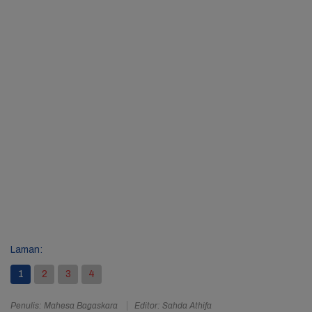
Laman:
1
2
3
4
Penulis: Mahesa Bagaskara
Editor: Sahda Athifa