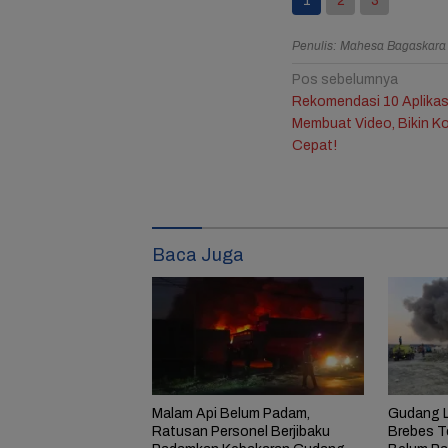
1
2
3
Resmi B
Penulis: Mahesa Bagaskar
Jule, 
Bagika
Navigasi
Pos sebelumnya
Mengha
Rekomendasi 10 Aplikasi
Ulang 
pos
Ketiga
Membuat Video, Bikin Ko
Cepat!
Baca Juga
Malam Api Belum Padam,
Gudang L
Ratusan Personel Berjibaku
Brebes Te