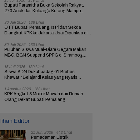
15 Juli 2026
139 Lihat
Bupati Paramitha Buka Sekolah Rakyat,
270 Anak dari Keluarga Kurang Mampu
dapat Pendidikan
30 Juli 2026
138 Lihat
OTT Bupati Pemalang, Istri dan Sekda
Diangkut KPK ke Jakarta Usai Diperiksa di
Mapolres
30 Juli 2026
130 Lihat
Puluhan Siswa Mual-Diare Gegara Makan
MBG, BGN Suspend SPPG di Sirampog
Brebes
15 Juli 2026
130 Lihat
Siswa SDN Dukuhbadag 01 Brebes
Khawatir Belajar di Kelas yang Nyaris
Ambruk
1 Agustus 2026
123 Lihat
KPK Angkut 3 Motor Mewah dari Rumah
Orang Dekat Bupati Pemalang
ilihan Editor
21 Juni 2026
442 Lihat
Pemadaman Listrik