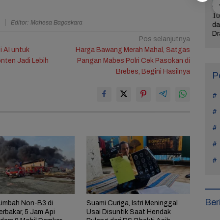
ercerai dari
Bintangi Film Horor
Reza Tak Lagi di
10
a
Editor: Mahesa Bagaskara
Na Daehoon
Laddaland, Titi Kamal
Rutan Salemba, Kini
da
n Pesan
Merasa Nyaman di
Jadi Film: Bukti
Dr
Pos selanjutnya
rukan di
Genre Tersebut
Nyata Kesempatan
L
 AI untuk
Harga Bawang Merah Mahal, Satgas
Tahun Anak
Kedua Ada
nten Jadi Lebih
Pangan Mabes Polri Cek Pasokan di
Brebes, Begini Hasilnya
P
Ber
imbah Non-B3 di
Suami Curiga, Istri Meninggal
rbakar, 5 Jam Api
Usai Disuntik Saat Hendak