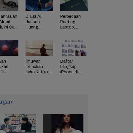
an Salah
Di Era AI,
Perbedaan
Mobil
Jensen
Penting
ik, Ini Cara
Huang
Laptop,
Dorong
Chromebook,
adaman
Perusahaan
dan Windows
di HP
Bayar
Karyawan
Tinggi
wan
Ilmuwan
Daftar
ukan
Temukan
Lengkap
“Isi
Indra Ketujuh
iPhone di
g” Energi
Manusia, Apa
Indonesia
 Tunda
Fungsinya?
Naik Harga,
uaan
iPhone 16
Naik Rp 1
Juta
agam