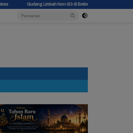
ah Non-B3 di Brebes Terbakar, 5 Jam Api Belum Padam 8 Mobil Damka