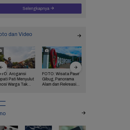
Hari
Selengkapnya
oto dan Video
TO: Arogansi
FOTO: Wisata Pasir
FOTO: Ribuan Orang
pati Pati Menyulut
Gibug, Panorama
Berwisata ke IKN di
osi Warga Tak
Alam dan Rekreasi
Hari Kedua Lebaran
rbendung,
Keluarga di Brebes
ngserkan
kuasaan!
no