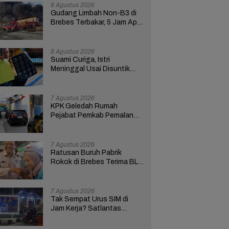
8 Agustus 2026
Gudang Limbah Non-B3 di
Brebes Terbakar, 5 Jam Api
Belum Padam 8 Mobil
Damkar Dikerahkan
8 Agustus 2026
Suami Curiga, Istri
Meninggal Usai Disuntik
Saat Hendak Pulang dari RS
Bhakti Asih Brebes
7 Agustus 2026
KPK Geledah Rumah
Pejabat Pemkab Pemalang
di Kota Tegal, Ketua RT
Ungkap Terkait Kasus
Bupati Anom
7 Agustus 2026
Ratusan Buruh Pabrik
Rokok di Brebes Terima BLT
Cukai Tembakau
7 Agustus 2026
Tak Sempat Urus SIM di
Jam Kerja? Satlantas
Polres Brebes Buka
Layanan 24 Jam Selama 17