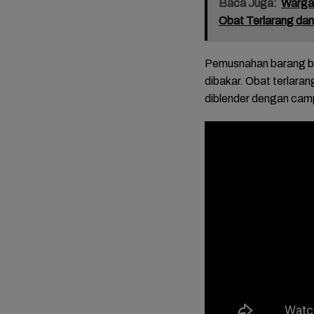
Baca Juga:
Warga 
Obat Terlarang da
Pemusnahan barang buk
dibakar. Obat terlara
diblender dengan cam
FOTO: 
Mariah
Tasyak
Bupati
Mitha-