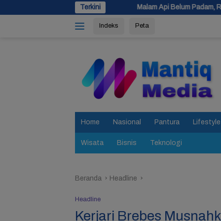
Langsung
Malam Api Belum Padam, Ratusan Personel Berjibak
Terkini
ke
Indeks
Peta
konten
tutup
Home
Nasional
Pantura
Lifestyle
Wisata
Bisnis
Teknologi
Beranda
Headline
Headline
Kerjari Brebes Musnah