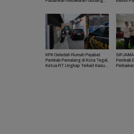
Padamkan Kebakaran Gudang
Belum Pa
Limbah di Brebes
Dikerahk
KPK Geledah Rumah Pejabat
SIPJAMAN
Pemkab Pemalang di Kota Tegal,
Pemkab B
Ketua RT Ungkap Terkait Kasus
Perbaika
Bupati Anom
Masyarak