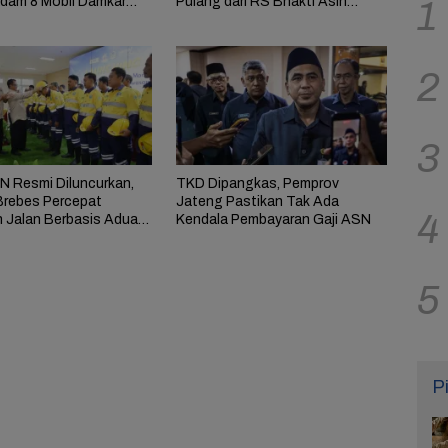
dam 8 Mobil Damkar
Pulang dari RS Bhakti Asih
1
an
Brebes
2
3
 Resmi Diluncurkan,
TKD Dipangkas, Pemprov
rebes Percepat
Jateng Pastikan Tak Ada
4
n Jalan Berbasis Aduan
Kendala Pembayaran Gaji ASN
at
5
P