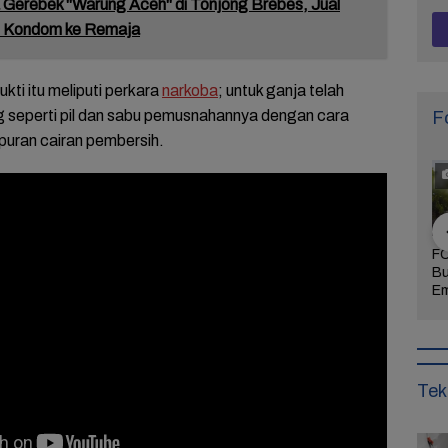
Gerebek "Warung Aceh" di Tonjong Brebes, Jual
n Kondom ke Remaja
ti itu meliputi perkara
narkoba
; untuk ganja telah
ng seperti pil dan sabu pemusnahannya dengan cara
F
puran cairan pembersih.
Khidmat dan
FOTO: Daya Tarik
FOTO: Wisata
FO
 Agenda
Taman Bunga
Kebun Teh Kaligua
Bu
uran Sambut
Celosia Semarang,
Brebes Dipenuhi
Em
 Brebes
Wisata Kekinian
Gelondongan Kayu
Te
Wurja
yang Digandrungi
Terbawa Banjir
Le
Wisatawan
Bandang
Ke
Tek