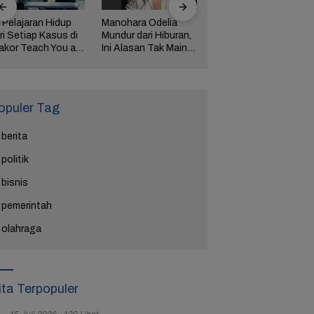
 Pelajaran Hidup
Manohara Odelia
Lima Weton Ini Jadi
ri Setiap Kasus di
Mundur dari Hiburan,
Magnet Rezeki
akor Teach You a
Ini Alasan Tak Main
dalam Primbon Jawa
esson
Sinetron Lagi
opuler Tag
berita
politik
bisnis
pemerintah
olahraga
ita Terpopuler