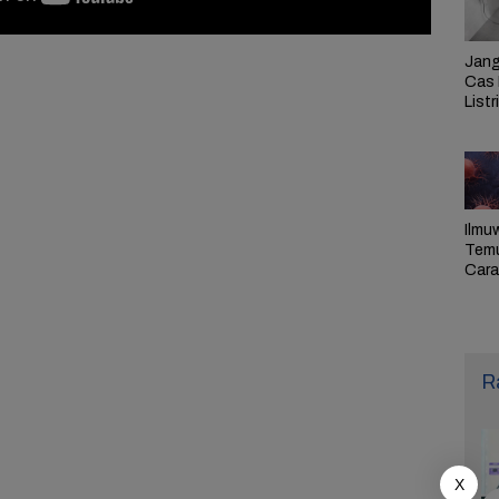
Jang
Cas 
Listr
Cek
Pem
PLN 
Ilmu
Tem
Cara 
Ulan
Sel,
Pen
R
X