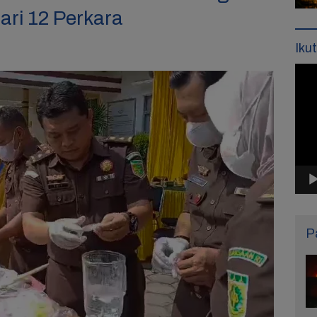
ari 12 Perkara
Iku
Pemu
Vide
P