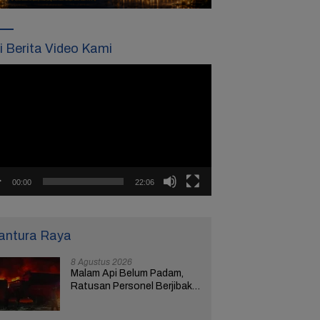
ti Berita Video Kami
tar
o
00:00
22:06
antura Raya
8 Agustus 2026
Malam Api Belum Padam,
Ratusan Personel Berjibaku
Padamkan Kebakaran
Gudang Limbah di Brebes