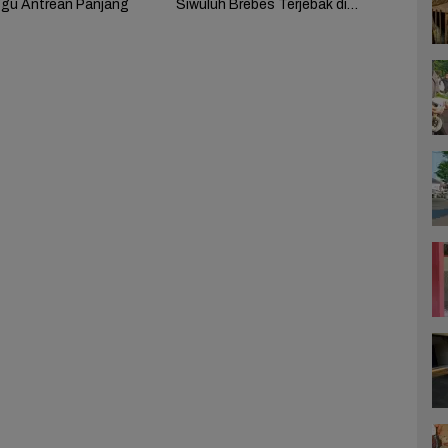
gu Antrean Panjang
Siwuluh Brebes Terjebak di
Rumah Terbakar