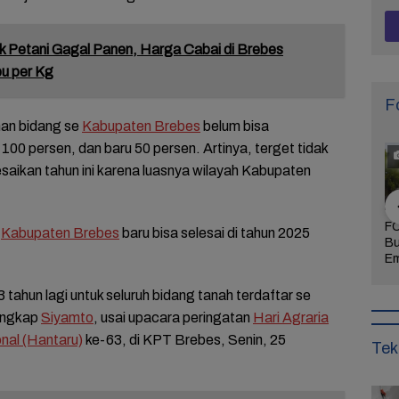
 Petani Gagal Panen, Harga Cabai di Brebes
u per Kg
F
han bidang se
Kabupaten Brebes
belum bisa
100 persen, dan baru 50 persen. Artinya, terget tidak
esaikan tahun ini karena luasnya wilayah Kabupaten
Khidmat dan
FOTO: Daya Tarik
FOTO: Wisata
FO
e
Kabupaten Brebes
baru bisa selesai di tahun 2025
 Agenda
Taman Bunga
Kebun Teh Kaligua
Bu
uran Sambut
Celosia Semarang,
Brebes Dipenuhi
Em
 Brebes
Wisata Kekinian
Gelondongan Kayu
Te
Wurja
yang Digandrungi
Terbawa Banjir
Le
tahun lagi untuk seluruh bidang tanah terdaftar se
Wisatawan
Bandang
Ke
ungkap
Siyamto
, usai upacara peringatan
Hari Agraria
nal (Hantaru)
ke-63, di KPT Brebes, Senin, 25
Tek