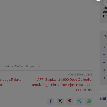
ercerai dari
Bintangi Film Horor
Reza Tak Lagi di
10
Na Daehoon
Laddaland, Titi Kamal
Rutan Salemba, Kini
da
n Pesan
Merasa Nyaman di
Jadi Film: Bukti
Dr
rukan di
Genre Tersebut
Nyata Kesempatan
L
Tahun Anak
Kedua Ada
P
a
Editor: Mahesa Bagaskara
Pos selanjutnya
erduga Pelaku
AFPI Siapkan 14.000 Debt Collector
es
untuk Tagih Pinjol, Peminjam Bisa Lapor
OJK di Sini
Ber