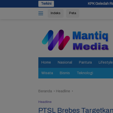
Langsung
Terkini
KPK Geledah Rumah Pejabat Pemkab Pema
ke
Indeks
Peta
konten
tutup
Home
Nasional
Pantura
Lifestyle
Wisata
Bisnis
Teknologi
Beranda
Headline
Headline
PTSL Brebes Targetkan