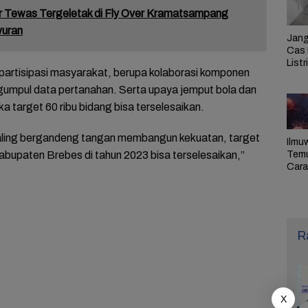
r Tewas Tergeletak di Fly Over Kramatsampang
wuran
Jang
Cas 
Listr
p partisipasi masyarakat, berupa kolaborasi komponen
Cek
Pem
umpul data pertanahan. Serta upaya jemput bola dan
PLN 
 target 60 ribu bidang bisa terselesaikan.
aling bergandeng tangan membangun kekuatan, target
Ilmu
Tem
Kabupaten Brebes di tahun 2023 bisa terselesaikan,”
Cara 
Ulan
Sel,
Pen
R
X