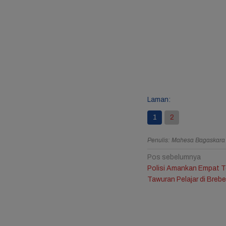
Resmi B
Jule, 
Bagika
Mengha
Ulang 
Ketiga
Laman:
1
2
Penulis: Mahesa Bagaskar
Navigasi
Pos sebelumnya
Polisi Amankan Empat T
pos
Tawuran Pelajar di Breb