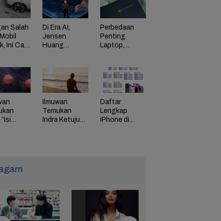
an Salah
Di Era AI,
Perbedaan
Mobil
Jensen
Penting
ik, Ini Cara
Huang
Laptop,
Dorong
Chromebook,
adaman
Perusahaan
dan Windows
di HP
Bayar
Karyawan
Tinggi
wan
Ilmuwan
Daftar
ukan
Temukan
Lengkap
“Isi
Indra Ketujuh
iPhone di
g” Energi
Manusia, Apa
Indonesia
 Tunda
Fungsinya?
Naik Harga,
uaan
iPhone 16
Naik Rp 1
Juta
agam