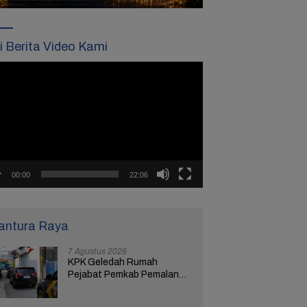
ti Berita Video Kami
tar
o
00:00
22:06
antura Raya
7 Agustus 2026
KPK Geledah Rumah
Pejabat Pemkab Pemalang
di Kota Tegal, Ketua RT
Ungkap Terkait Kasus