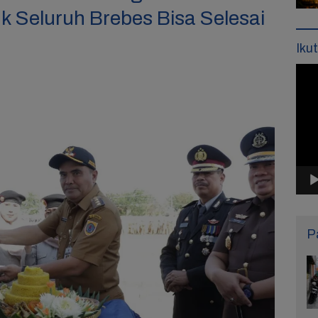
uk Seluruh Brebes Bisa Selesai
Iku
Pemu
Vide
P