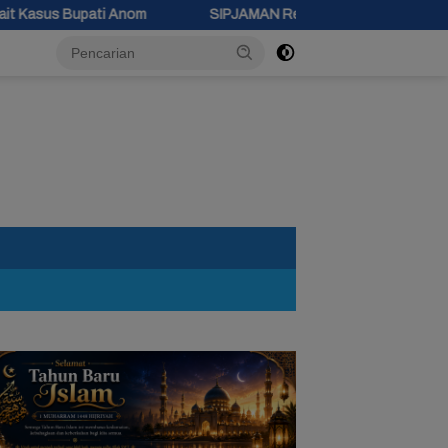
SIPJAMAN Resmi Diluncurkan, Pemkab Brebes Percepat Perbaik