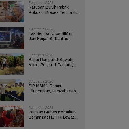
Bupati Anom
7 Agustus 2026
Ratusan Buruh Pabrik
Rokok di Brebes Terima BLT
Cukai Tembakau
7 Agustus 2026
Tak Sempat Urus SIM di
Jam Kerja? Satlantas
Polres Brebes Buka
Layanan 24 Jam Selama 17
Hari
6 Agustus 2026
Bakar Rumput di Sawah,
Motor Petani di Tanjung
Brebes Ikut Terbakar
6 Agustus 2026
SIPJAMAN Resmi
Diluncurkan, Pemkab Brebes
Percepat Perbaikan Jalan
Berbasis Aduan Masyarakat
6 Agustus 2026
Pemkab Brebes Kobarkan
Semangat HUT RI Lewat
Kreativitas dan
Pemberdayaan Perempuan