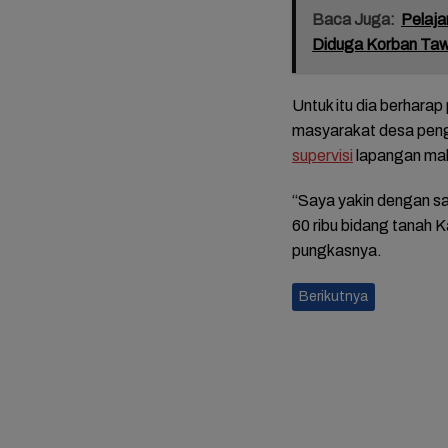
Baca Juga:
Pelaja
Diduga Korban Ta
Untuk itu dia berhara
masyarakat desa peng
supervisi
lapangan maka
“Saya yakin dengan s
60 ribu bidang tanah 
pungkasnya.
Berikutnya