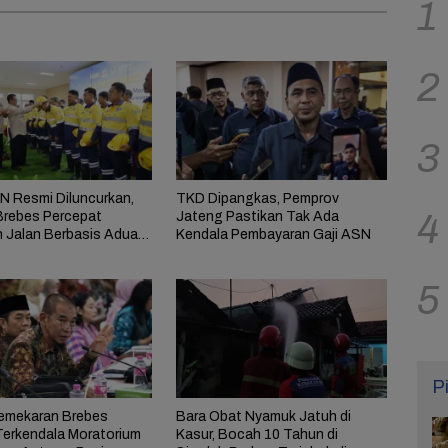
1
2
3
 Resmi Diluncurkan,
TKD Dipangkas, Pemprov
4
rebes Percepat
Jateng Pastikan Tak Ada
n Jalan Berbasis Aduan
Kendala Pembayaran Gaji ASN
at
5
P
emekaran Brebes
Bara Obat Nyamuk Jatuh di
Terkendala Moratorium
Kasur, Bocah 10 Tahun di