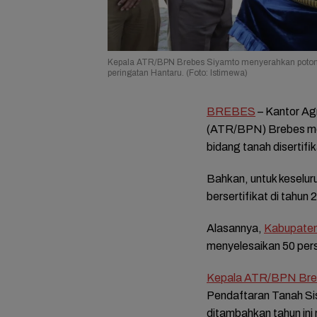
Kepala ATR/BPN Brebes Siyamto menyerahkan potong
peringatan Hantaru. (Foto: Istimewa)
BREBES
– Kantor Ag
(ATR/BPN) Brebes men
bidang tanah disertifi
Bahkan, untuk keselur
bersertifikat di tahun 
Alasannya,
Kabupaten
menyelesaikan 50 pers
Kepala ATR/BPN Bre
Pendaftaran Tanah S
ditambahkan tahun ini 