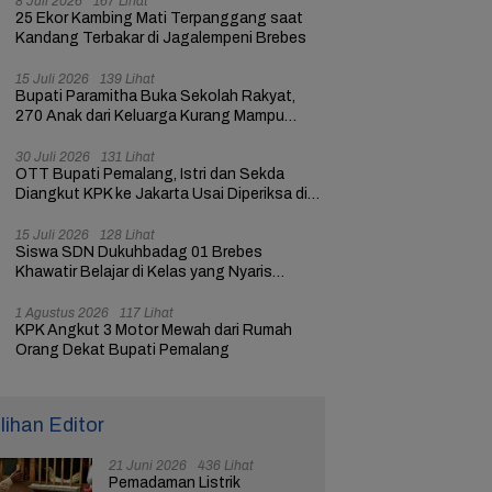
8 Juli 2026
167 Lihat
25 Ekor Kambing Mati Terpanggang saat
Kandang Terbakar di Jagalempeni Brebes
15 Juli 2026
139 Lihat
Bupati Paramitha Buka Sekolah Rakyat,
270 Anak dari Keluarga Kurang Mampu
dapat Pendidikan
30 Juli 2026
131 Lihat
OTT Bupati Pemalang, Istri dan Sekda
Diangkut KPK ke Jakarta Usai Diperiksa di
Mapolres
15 Juli 2026
128 Lihat
Siswa SDN Dukuhbadag 01 Brebes
Khawatir Belajar di Kelas yang Nyaris
Ambruk
1 Agustus 2026
117 Lihat
KPK Angkut 3 Motor Mewah dari Rumah
Orang Dekat Bupati Pemalang
ilihan Editor
21 Juni 2026
436 Lihat
Pemadaman Listrik