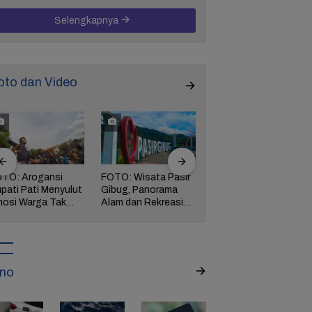
Selengkapnya
oto dan Video
TO: Arogansi
FOTO: Wisata Pasir
FOTO: Ribuan Orang
pati Pati Menyulut
Gibug, Panorama
Berwisata ke IKN di
osi Warga Tak
Alam dan Rekreasi
Hari Kedua Lebaran
rbendung,
Keluarga di Brebes
ngserkan
kuasaan!
no