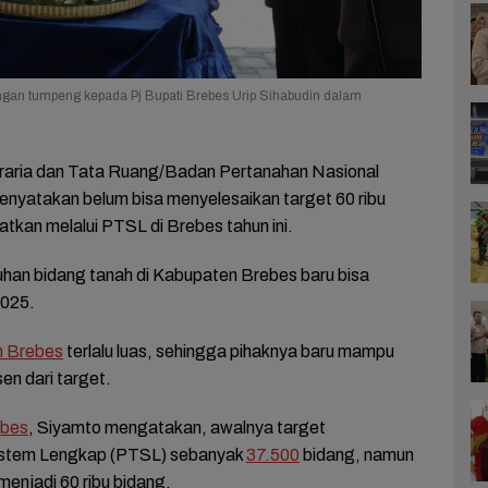
an tumpeng kepada Pj Bupati Brebes Urip Sihabudin dalam
raria dan Tata Ruang/Badan Pertanahan Nasional
yatakan belum bisa menyelesaikan target 60 ribu
katkan melalui PTSL di Brebes tahun ini.
uhan bidang tanah di Kabupaten Brebes baru bisa
2025.
 Brebes
terlalu luas, sehingga pihaknya baru mampu
en dari target.
bes
, Siyamto mengatakan, awalnya target
istem Lengkap (PTSL) sebanyak
37.500
bidang, namun
menjadi 60 ribu bidang.