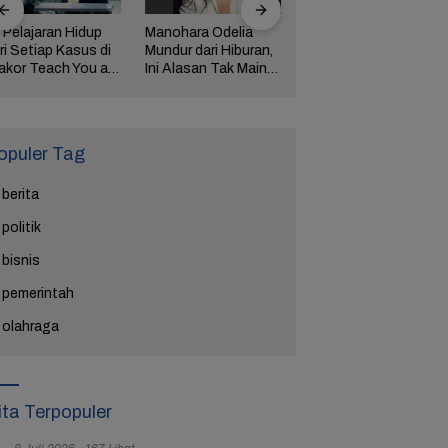
 Pelajaran Hidup
Manohara Odelia
Lima Weton Ini Jadi
ri Setiap Kasus di
Mundur dari Hiburan,
Magnet Rezeki
akor Teach You a
Ini Alasan Tak Main
dalam Primbon Jawa
esson
Sinetron Lagi
opuler Tag
berita
politik
bisnis
pemerintah
olahraga
ita Terpopuler