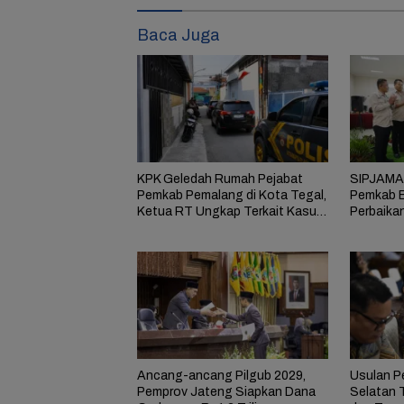
Baca Juga
KPK Geledah Rumah Pejabat
SIPJAMAN
Pemkab Pemalang di Kota Tegal,
Pemkab B
Ketua RT Ungkap Terkait Kasus
Perbaika
Bupati Anom
Masyarak
Ancang-ancang Pilgub 2029,
Usulan P
Pemprov Jateng Siapkan Dana
Selatan 