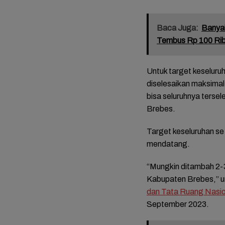
Baca Juga:
Banyak
Tembus Rp 100 Rib
Untuk target keseluru
diselesaikan maksimal 
bisa seluruhnya tersel
Brebes.
FOTO: 
Target keseluruhan s
Mariah
mendatang.
Tasyak
Bupati
Mitha-
“Mungkin ditambah 2-3 
Kabupaten Brebes,” 
dan Tata Ruang Nasio
September 2023.