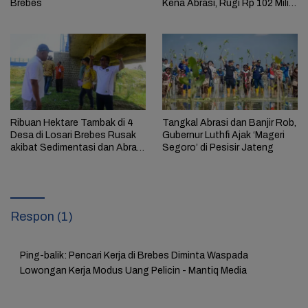
Brebes
Kena Abrasi, Rugi Rp 102 Miliar
per Tahun
Ribuan Hektare Tambak di 4
Tangkal Abrasi dan Banjir Rob,
Desa di Losari Brebes Rusak
Gubernur Luthfi Ajak ‘Mageri
akibat Sedimentasi dan Abrasi
Segoro’ di Pesisir Jateng
Pesisir
Respon (1)
Ping-balik:
Pencari Kerja di Brebes Diminta Waspada
Lowongan Kerja Modus Uang Pelicin - Mantiq Media