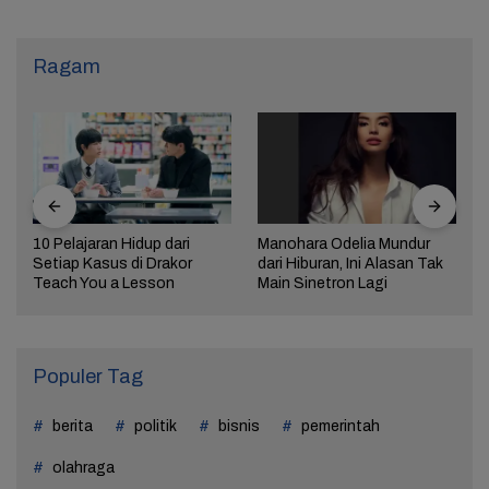
Ragam
Manohara Odelia Mundur
Lima Weton Ini Jadi Magnet
dari Hiburan, Ini Alasan Tak
Rezeki dalam Primbon Jawa
Main Sinetron Lagi
Populer Tag
berita
politik
bisnis
pemerintah
olahraga