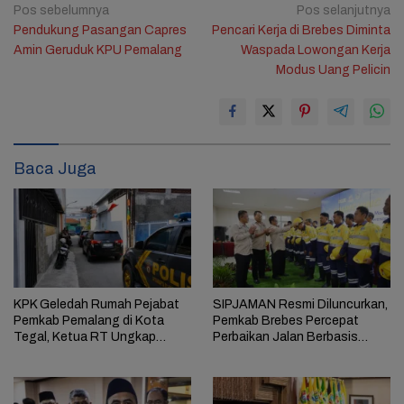
Navigasi
Pos sebelumnya
Pos selanjutnya
Pendukung Pasangan Capres
Pencari Kerja di Brebes Diminta
pos
Amin Geruduk KPU Pemalang
Waspada Lowongan Kerja
Modus Uang Pelicin
1
Baca Juga
KPK Geledah Rumah Pejabat
SIPJAMAN Resmi Diluncurkan,
Pemkab Pemalang di Kota
Pemkab Brebes Percepat
Tegal, Ketua RT Ungkap
Perbaikan Jalan Berbasis
Terkait Kasus Bupati Anom
Aduan Masyarakat