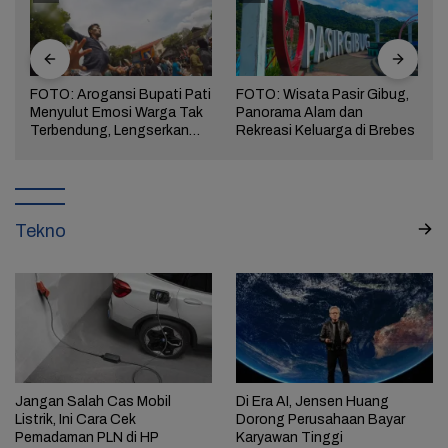
i
FOTO: Wisata Pasir Gibug,
FOTO: Ribuan Orang
Panorama Alam dan
Berwisata ke IKN di Hari
Rekreasi Keluarga di Brebes
Kedua Lebaran
Tekno
Jangan Salah Cas Mobil
Di Era AI, Jensen Huang
Listrik, Ini Cara Cek
Dorong Perusahaan Bayar
Pemadaman PLN di HP
Karyawan Tinggi