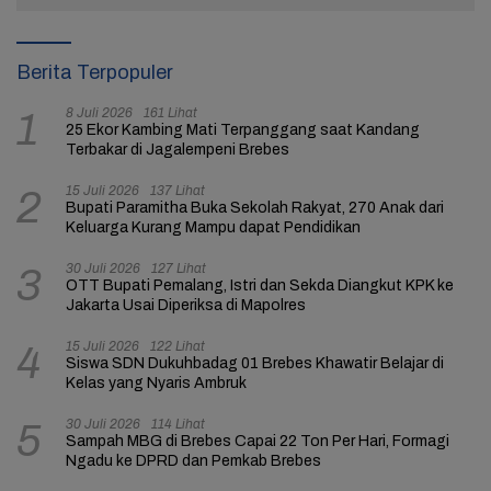
Berita Terpopuler
8 Juli 2026
161 Lihat
1
25 Ekor Kambing Mati Terpanggang saat Kandang
Terbakar di Jagalempeni Brebes
15 Juli 2026
137 Lihat
2
Bupati Paramitha Buka Sekolah Rakyat, 270 Anak dari
Keluarga Kurang Mampu dapat Pendidikan
30 Juli 2026
127 Lihat
3
OTT Bupati Pemalang, Istri dan Sekda Diangkut KPK ke
Jakarta Usai Diperiksa di Mapolres
15 Juli 2026
122 Lihat
4
Siswa SDN Dukuhbadag 01 Brebes Khawatir Belajar di
Kelas yang Nyaris Ambruk
30 Juli 2026
114 Lihat
5
Sampah MBG di Brebes Capai 22 Ton Per Hari, Formagi
Ngadu ke DPRD dan Pemkab Brebes