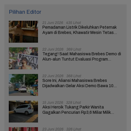
Pilihan Editor
21 Juni 2026
435 Lihat
Pemadaman Listrik Dikeluhkan Peternak
Ayam di Brebes, Khawatir Mesin Tetas
Telur Terganggu
22 Juni 2026
369 Lihat
Tegang! Saat Mahasiswa Brebes Demo di
Alun-alun Tuntut Evaluasi Program
Pemerintah Pusat dan Daerah
22 Juni 2026
368 Lihat
Sore Ini, Aliansi Mahasiswa Brebes
Dijadwalkan Gelar Aksi Demo Bawa 10
Tuntutan ke Pendopo
15 Juni 2026
328 Lihat
Aksi Heroik Tukang Parkir Wanita
Gagalkan Pencurian Rp3,6 Miliar Milik
Nasabah Bank di Brebes
23 Juni 2026
326 Lihat