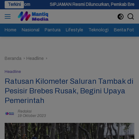
Langsung
Terkini
SIPJAMAN Resmi Diluncurkan, Pemkab Brebes Percepat Perbaikan
ke
konten
Home
Nasional
Pantura
Lifestyle
Teknologi
Berita Foto
Beranda
Headline
Headline
Ratusan Kilometer Saluran Tambak di
Pesisir Brebes Rusak, Begini Upaya
Pemerintah
Redaksi
19 Oktober 2023