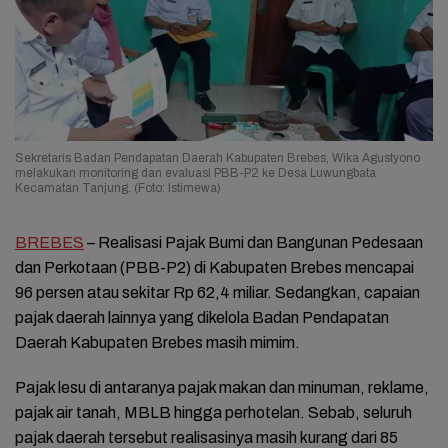
Sekretaris Badan Pendapatan Daerah Kabupaten Brebes, Wika Agustyono
melakukan monitoring dan evaluasi PBB-P2 ke Desa Luwungbata
Kecamatan Tanjung. (Foto: Istimewa)
BREBES
– Realisasi Pajak Bumi dan Bangunan Pedesaan
dan Perkotaan (PBB-P2) di Kabupaten Brebes mencapai
96 persen atau sekitar Rp 62,4 miliar. Sedangkan, capaian
pajak daerah lainnya yang dikelola Badan Pendapatan
Daerah Kabupaten Brebes masih mimim.
Pajak lesu di antaranya pajak makan dan minuman, reklame,
pajak air tanah, MBLB hingga perhotelan. Sebab, seluruh
pajak daerah tersebut realisasinya masih kurang dari 85