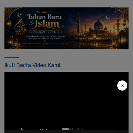
Ikuti Berita Video Kami
Pemutar
Video
X