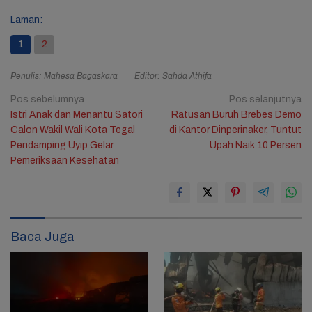
Laman:
1
2
Penulis: Mahesa Bagaskara
Editor: Sahda Athifa
Navigasi
Pos sebelumnya
Pos selanjutnya
Istri Anak dan Menantu Satori
Ratusan Buruh Brebes Demo
pos
Calon Wakil Wali Kota Tegal
di Kantor Dinperinaker, Tuntut
Pendamping Uyip Gelar
Upah Naik 10 Persen
Pemeriksaan Kesehatan
Baca Juga