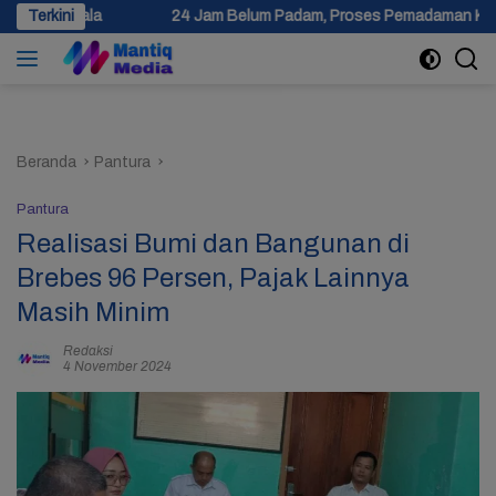
Langsung
Terkini
24 Jam Belum Padam, Proses Pemadaman Kebakaran Gudang Limb
ke
konten
Beranda
Pantura
Pantura
Realisasi Bumi dan Bangunan di
Brebes 96 Persen, Pajak Lainnya
Masih Minim
Redaksi
4 November 2024