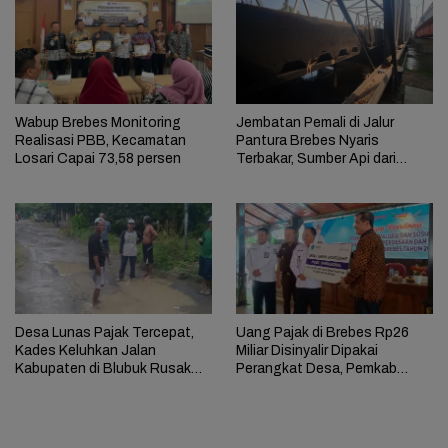
Wabup Brebes Monitoring
Jembatan Pemali di Jalur
Realisasi PBB, Kecamatan
Pantura Brebes Nyaris
Losari Capai 73,58 persen
Terbakar, Sumber Api dari
Kolong Jembatan
Desa Lunas Pajak Tercepat,
Uang Pajak di Brebes Rp26
Kades Keluhkan Jalan
Miliar Disinyalir Dipakai
Kabupaten di Blubuk Rusak
Perangkat Desa, Pemkab
Parah
Brebes Libatkan Kejaksaan