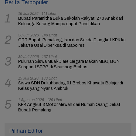
Berita Terpopuler
15 Juli 2026
141 Lihat
1
Bupati Paramitha Buka Sekolah Rakyat, 270 Anak dari
Keluarga Kurang Mampu dapat Pendidikan
30 Juli 2026
140 Lihat
2
OTT Bupati Pemalang, Istri dan Sekda Diangkut KPK ke
Jakarta Usai Diperiksa di Mapolres
30 Juli 2026
137 Lihat
3
Puluhan Siswa Mual-Diare Gegara Makan MBG, BGN
Suspend SPPG di Sirampog Brebes
15 Juli 2026
130 Lihat
4
Siswa SDN Dukuhbadag 01 Brebes Khawatir Belajar di
Kelas yang Nyaris Ambruk
1 Agustus 2026
129 Lihat
5
KPK Angkut 3 Motor Mewah dari Rumah Orang Dekat
Bupati Pemalang
Pilihan Editor