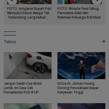
FOTO: Arogansi Bupati Pati
FOTO: Wisata Pasir Gibug,
Menyulut Emosi Warga Tak
Panorama Alam dan
a
Terbendung, Lengserkan
Rekreasi Keluarga di Brebes
Kekuasaan!
Tekno
Jangan Salah Cas Mobil
Di Era AI, Jensen Huang
Listrik, Ini Cara Cek
Dorong Perusahaan Bayar
Pemadaman PLN di HP
Karyawan Tinggi