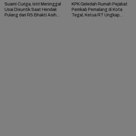
Suami Curiga, Istri Meninggal
KPK Geledah Rumah Pejabat
Usai Disuntik Saat Hendak
Pemkab Pemalang di Kota
Pulang dari RS Bhakti Asih
Tegal, Ketua RT Ungkap
Brebes
Terkait Kasus Bupati Anom