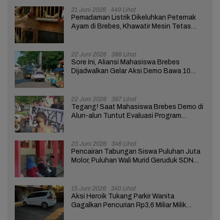
21 Juni 2026
449 Lihat
Pemadaman Listrik Dikeluhkan Peternak
Ayam di Brebes, Khawatir Mesin Tetas
Telur Terganggu
22 Juni 2026
388 Lihat
Sore Ini, Aliansi Mahasiswa Brebes
Dijadwalkan Gelar Aksi Demo Bawa 10
Tuntutan ke Pendopo
22 Juni 2026
387 Lihat
Tegang! Saat Mahasiswa Brebes Demo di
Alun-alun Tuntut Evaluasi Program
Pemerintah Pusat dan Daerah
23 Juni 2026
346 Lihat
Pencairan Tabungan Siswa Puluhan Juta
Molor, Puluhan Wali Murid Geruduk SDN
Brebes 02
15 Juni 2026
340 Lihat
Aksi Heroik Tukang Parkir Wanita
Gagalkan Pencurian Rp3,6 Miliar Milik
Nasabah Bank di Brebes