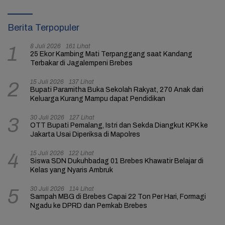
Berita Terpopuler
8 Juli 2026
161 Lihat
1
25 Ekor Kambing Mati Terpanggang saat Kandang
Terbakar di Jagalempeni Brebes
15 Juli 2026
137 Lihat
2
Bupati Paramitha Buka Sekolah Rakyat, 270 Anak dari
Keluarga Kurang Mampu dapat Pendidikan
30 Juli 2026
127 Lihat
3
OTT Bupati Pemalang, Istri dan Sekda Diangkut KPK ke
Jakarta Usai Diperiksa di Mapolres
15 Juli 2026
122 Lihat
4
Siswa SDN Dukuhbadag 01 Brebes Khawatir Belajar di
Kelas yang Nyaris Ambruk
30 Juli 2026
114 Lihat
5
Sampah MBG di Brebes Capai 22 Ton Per Hari, Formagi
Ngadu ke DPRD dan Pemkab Brebes