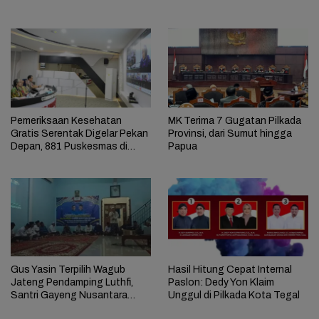
Aplikasi Satu Sehat
Pemeriksaan Kesehatan
MK Terima 7 Gugatan Pilkada
Gratis Serentak Digelar Pekan
Provinsi, dari Sumut hingga
Depan, 881 Puskesmas di
Papua
Jateng Siap Layani
Gus Yasin Terpilih Wagub
Hasil Hitung Cepat Internal
Jateng Pendamping Luthfi,
Paslon: Dedy Yon Klaim
Santri Gayeng Nusantara
Unggul di Pilkada Kota Tegal
Brebes Gelar Syukuran