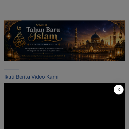
Ikuti Berita Video Kami
Pemutar
X
Video