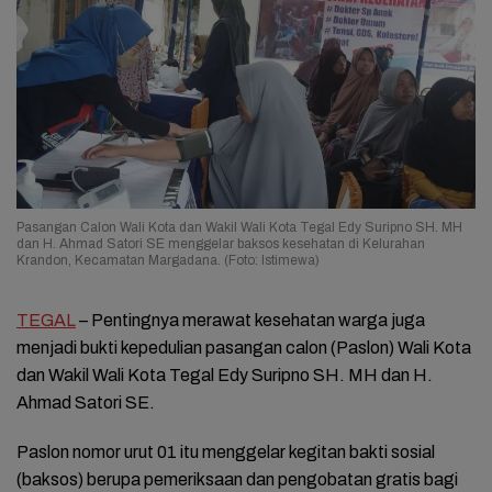
Pasangan Calon Wali Kota dan Wakil Wali Kota Tegal Edy Suripno SH. MH
dan H. Ahmad Satori SE menggelar baksos kesehatan di Kelurahan
Krandon, Kecamatan Margadana. (Foto: Istimewa)
TEGAL
– Pentingnya merawat kesehatan warga juga
menjadi bukti kepedulian pasangan calon (Paslon) Wali Kota
dan Wakil Wali Kota Tegal Edy Suripno SH. MH dan H.
Ahmad Satori SE.
Paslon nomor urut 01 itu menggelar kegitan bakti sosial
(baksos) berupa pemeriksaan dan pengobatan gratis bagi