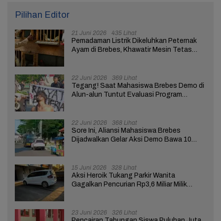
Pilihan Editor
21 Juni 2026
435 Lihat
Pemadaman Listrik Dikeluhkan Peternak
Ayam di Brebes, Khawatir Mesin Tetas
Telur Terganggu
22 Juni 2026
369 Lihat
Tegang! Saat Mahasiswa Brebes Demo di
Alun-alun Tuntut Evaluasi Program
Pemerintah Pusat dan Daerah
22 Juni 2026
368 Lihat
Sore Ini, Aliansi Mahasiswa Brebes
Dijadwalkan Gelar Aksi Demo Bawa 10
Tuntutan ke Pendopo
15 Juni 2026
328 Lihat
Aksi Heroik Tukang Parkir Wanita
Gagalkan Pencurian Rp3,6 Miliar Milik
Nasabah Bank di Brebes
23 Juni 2026
326 Lihat
Pencairan Tabungan Siswa Puluhan Juta