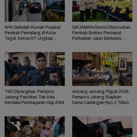
KPK Geledah Rumah Pejabat
SIPJAMAN Resmi Diluncurkan,
Pemkab Pemalang di Kota
Pemkab Brebes Percepat
Tegal, Ketua RT Ungkap
Perbaikan Jalan Berbasis
Terkait Kasus Bupati Anom
Aduan Masyarakat
TKD Dipangkas, Pemprov
Ancang-ancang Pilgub 2029,
Jateng Pastikan Tak Ada
Pemprov Jateng Siapkan
Kendala Pembayaran Gaji ASN
Dana Cadangan Rp1,2 Triliun