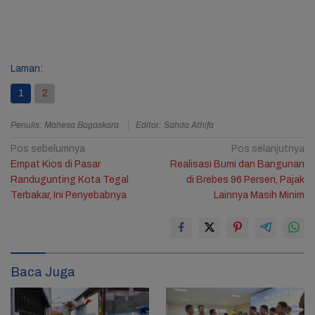
Laman:
1
2
Penulis: Mahesa Bagaskara
Editor: Sahda Athifa
Navigasi
Pos sebelumnya
Pos selanjutnya
Empat Kios di Pasar
Realisasi Bumi dan Bangunan
pos
Randugunting Kota Tegal
di Brebes 96 Persen, Pajak
Terbakar, Ini Penyebabnya
Lainnya Masih Minim
Baca Juga