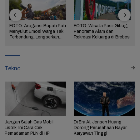
FOTO: Arogansi Bupati Pati
FOTO: Wisata Pasir Gibug,
Menyulut Emosi Warga Tak
Panorama Alam dan
a
Terbendung, Lengserkan
Rekreasi Keluarga di Brebes
Kekuasaan!
Tekno
Jangan Salah Cas Mobil
Di Era AI, Jensen Huang
Listrik, Ini Cara Cek
Dorong Perusahaan Bayar
Pemadaman PLN di HP
Karyawan Tinggi