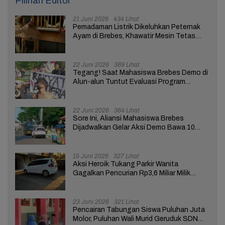
Pilihan Editor
21 Juni 2026
434 Lihat
Pemadaman Listrik Dikeluhkan Peternak
Ayam di Brebes, Khawatir Mesin Tetas
Telur Terganggu
22 Juni 2026
369 Lihat
Tegang! Saat Mahasiswa Brebes Demo di
Alun-alun Tuntut Evaluasi Program
Pemerintah Pusat dan Daerah
22 Juni 2026
364 Lihat
Sore Ini, Aliansi Mahasiswa Brebes
Dijadwalkan Gelar Aksi Demo Bawa 10
Tuntutan ke Pendopo
15 Juni 2026
327 Lihat
Aksi Heroik Tukang Parkir Wanita
Gagalkan Pencurian Rp3,6 Miliar Milik
Nasabah Bank di Brebes
23 Juni 2026
321 Lihat
Pencairan Tabungan Siswa Puluhan Juta
Molor, Puluhan Wali Murid Geruduk SDN