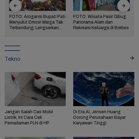
FOTO: Arogansi Bupati Pati
FOTO: Wisata Pasir Gibug,
Menyulut Emosi Warga Tak
Panorama Alam dan
a
Terbendung, Lengserkan
Rekreasi Keluarga di Brebes
Kekuasaan!
Tekno
Jangan Salah Cas Mobil
Di Era AI, Jensen Huang
Listrik, Ini Cara Cek
Dorong Perusahaan Bayar
Pemadaman PLN di HP
Karyawan Tinggi