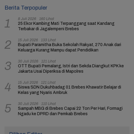
Berita Terpopuler
8 Juli 2026
160 Lihat
1
25 Ekor Kambing Mati Terpanggang saat Kandang
Terbakar di Jagalempeni Brebes
15 Juli 2026
133 Lihat
2
Bupati Paramitha Buka Sekolah Rakyat, 270 Anak dari
Keluarga Kurang Mampu dapat Pendidikan
30 Juli 2026
121 Lihat
3
OTT Bupati Pemalang, Istri dan Sekda Diangkut KPK ke
Jakarta Usai Diperiksa di Mapolres
15 Juli 2026
121 Lihat
4
Siswa SDN Dukuhbadag 01 Brebes Khawatir Belajar di
Kelas yang Nyaris Ambruk
30 Juli 2026
110 Lihat
5
Sampah MBG di Brebes Capai 22 Ton Per Hari, Formagi
Ngadu ke DPRD dan Pemkab Brebes