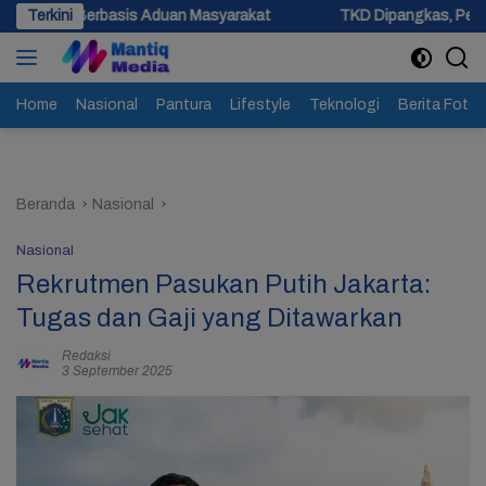
Langsung
 Aduan Masyarakat
Terkini
TKD Dipangkas, Pemprov Jateng Pastika
ke
konten
Home
Nasional
Pantura
Lifestyle
Teknologi
Berita Foto
Beranda
Nasional
Nasional
Rekrutmen Pasukan Putih Jakarta:
Tugas dan Gaji yang Ditawarkan
Redaksi
3 September 2025