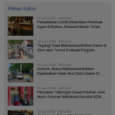
Pilihan Editor
21 Juni 2026
436 Lihat
Pemadaman Listrik Dikeluhkan Peternak
Ayam di Brebes, Khawatir Mesin Tetas
Telur Terganggu
22 Juni 2026
370 Lihat
Tegang! Saat Mahasiswa Brebes Demo di
Alun-alun Tuntut Evaluasi Program
Pemerintah Pusat dan Daerah
22 Juni 2026
369 Lihat
Sore Ini, Aliansi Mahasiswa Brebes
Dijadwalkan Gelar Aksi Demo Bawa 10
Tuntutan ke Pendopo
23 Juni 2026
328 Lihat
Pencairan Tabungan Siswa Puluhan Juta
Molor, Puluhan Wali Murid Geruduk SDN
Brebes 02
15 Juni 2026
328 Lihat