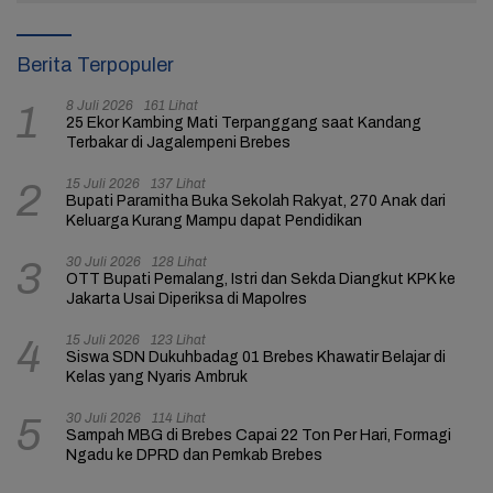
Berita Terpopuler
8 Juli 2026
161 Lihat
1
25 Ekor Kambing Mati Terpanggang saat Kandang
Terbakar di Jagalempeni Brebes
15 Juli 2026
137 Lihat
2
Bupati Paramitha Buka Sekolah Rakyat, 270 Anak dari
Keluarga Kurang Mampu dapat Pendidikan
30 Juli 2026
128 Lihat
3
OTT Bupati Pemalang, Istri dan Sekda Diangkut KPK ke
Jakarta Usai Diperiksa di Mapolres
15 Juli 2026
123 Lihat
4
Siswa SDN Dukuhbadag 01 Brebes Khawatir Belajar di
Kelas yang Nyaris Ambruk
30 Juli 2026
114 Lihat
5
Sampah MBG di Brebes Capai 22 Ton Per Hari, Formagi
Ngadu ke DPRD dan Pemkab Brebes