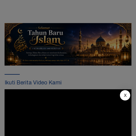
Ikuti Berita Video Kami
Pemutar
X
Video