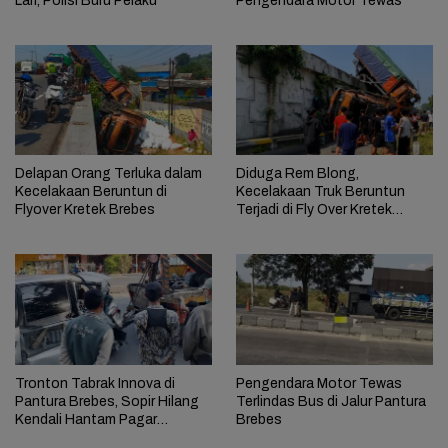
Lari, Polisi Buru Pelaku
Pengendara Motor Tewas
Delapan Orang Terluka dalam
Diduga Rem Blong,
Kecelakaan Beruntun di
Kecelakaan Truk Beruntun
Flyover Kretek Brebes
Terjadi di Fly Over Kretek
Brebes, Tiga Motor Ikut
Terlibat
Tronton Tabrak Innova di
Pengendara Motor Tewas
Pantura Brebes, Sopir Hilang
Terlindas Bus di Jalur Pantura
Kendali Hantam Pagar
Brebes
Kecamatan dan Sekolah