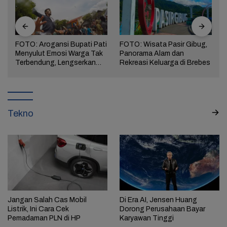
FOTO: Arogansi Bupati Pati
FOTO: Wisata Pasir Gibug,
Menyulut Emosi Warga Tak
Panorama Alam dan
a
Terbendung, Lengserkan
Rekreasi Keluarga di Brebes
Kekuasaan!
Tekno
Jangan Salah Cas Mobil
Di Era AI, Jensen Huang
Listrik, Ini Cara Cek
Dorong Perusahaan Bayar
Pemadaman PLN di HP
Karyawan Tinggi