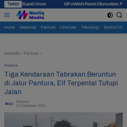
Langsung
 Anom
Terkini
SIPJAMAN Resmi Diluncurkan, Pemkab Brebes Percepa
ke
konten
Home
Nasional
Pantura
Lifestyle
Teknologi
Berita Foto
Beranda
Pantura
Pantura
Tiga Kendaraan Tabrakan Beruntun
di Jalur Pantura, Elf Terpental Tutupi
Jalan
Redaksi
12 Desember 2024