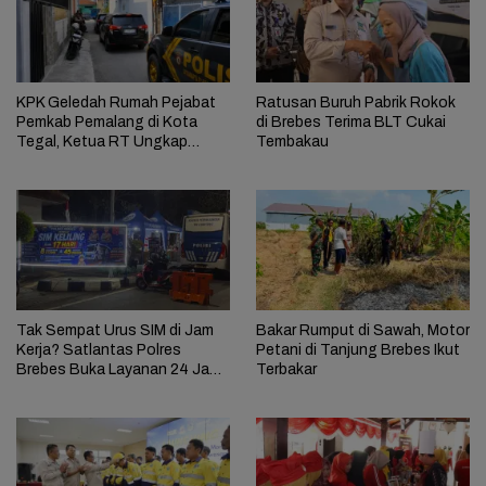
KPK Geledah Rumah Pejabat
Ratusan Buruh Pabrik Rokok
Pemkab Pemalang di Kota
di Brebes Terima BLT Cukai
Tegal, Ketua RT Ungkap
Tembakau
Terkait Kasus Bupati Anom
Tak Sempat Urus SIM di Jam
Bakar Rumput di Sawah, Motor
Kerja? Satlantas Polres
Petani di Tanjung Brebes Ikut
Brebes Buka Layanan 24 Jam
Terbakar
Selama 17 Hari