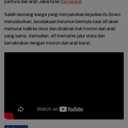
pantura dari arah Jakarta ke
Semarang
.
Salah seorang warga yang menyaksikan kejadian itu Bowo
menyebutkan, kecelakaan beruntun bermula saat elf akan
memutar balik ke timur dan ditabrak truk tronton dari arah
yang sama. Kemudian, elf mental ke jalur utara dan
bertabrakan dengan tronton dari arah barat.
Baca Juga:
Pria 65 Tahun di Brebes Kehilangan Kaki
Akibat Ditabrak Motor, Pelaku Kabur