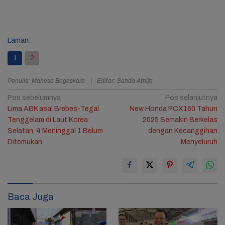
Laman:
1
2
Penulis: Mahesa Bagaskara
Editor: Sahda Athifa
Navigasi
Pos sebelumnya
Pos selanjutnya
Lima ABK asal Brebes-Tegal
New Honda PCX160 Tahun
pos
Tenggelam di Laut Korea
2025 Semakin Berkelas
Selatan, 4 Meninggal 1 Belum
dengan Kecanggihan
Ditemukan
Menyeluruh
Baca Juga