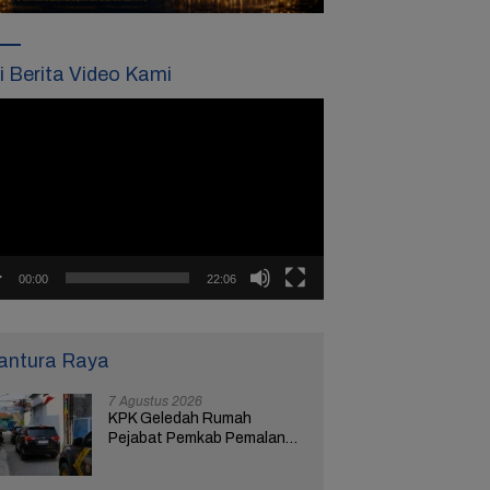
ti Berita Video Kami
tar
o
00:00
22:06
antura Raya
7 Agustus 2026
KPK Geledah Rumah
Pejabat Pemkab Pemalang
di Kota Tegal, Ketua RT
Ungkap Terkait Kasus