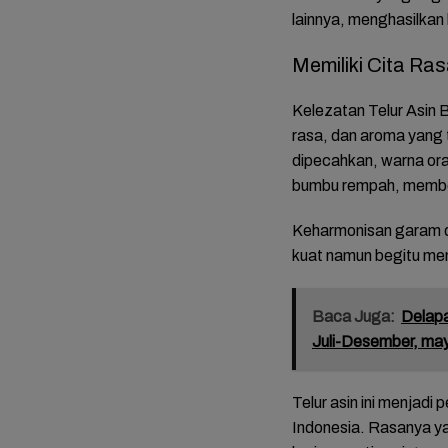
lainnya, menghasilkan 
Memiliki Cita Ra
Kelezatan Telur Asin 
rasa, dan aroma yang 
dipecahkan, warna oran
bumbu rempah, memberi
Keharmonisan garam da
kuat namun begitu me
Baca Juga:
Delapa
Juli-Desember, ma
Telur asin ini menjadi
Indonesia. Rasanya ya