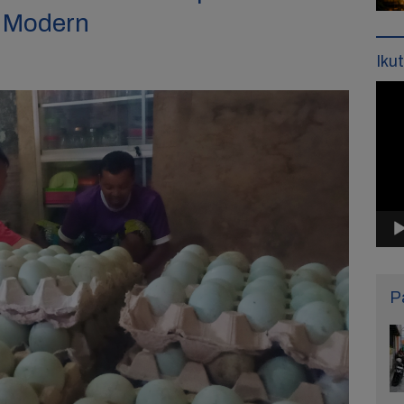
p Modern
Iku
Pemu
Vide
P