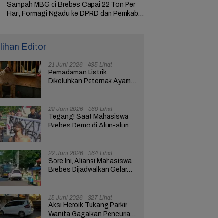
Sampah MBG di Brebes Capai 22 Ton Per
Hari, Formagi Ngadu ke DPRD dan Pemkab
Brebes
ilihan Editor
21 Juni 2026
435 Lihat
Pemadaman Listrik
Dikeluhkan Peternak Ayam
di Brebes, Khawatir Mesin
Tetas Telur Terganggu
22 Juni 2026
369 Lihat
Tegang! Saat Mahasiswa
Brebes Demo di Alun-alun
Tuntut Evaluasi Program
Pemerintah Pusat dan
Daerah
22 Juni 2026
364 Lihat
Sore Ini, Aliansi Mahasiswa
Brebes Dijadwalkan Gelar
Aksi Demo Bawa 10
Tuntutan ke Pendopo
15 Juni 2026
327 Lihat
Aksi Heroik Tukang Parkir
Wanita Gagalkan Pencurian