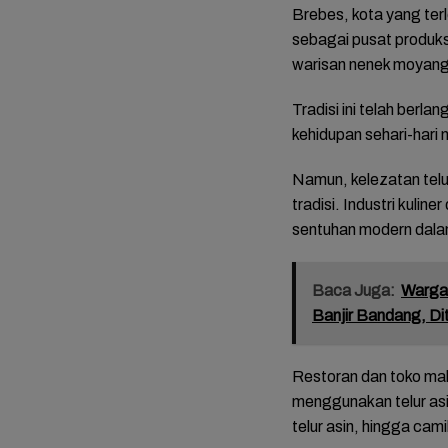
Brebes, kota yang terl
sebagai pusat produks
warisan nenek moyang
Tradisi ini telah ber
kehidupan sehari-hari
Namun, kelezatan telu
tradisi. Industri kul
sentuhan modern dala
Baca Juga:
Warga 
Banjir Bandang, D
Restoran dan toko mak
menggunakan telur asi
telur asin, hingga cam