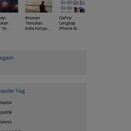
di HP
Bayar
Karyawan
Tinggi
wan
Ilmuwan
Daftar
ukan
Temukan
Lengkap
“Isi
Indra Ketujuh
iPhone di
g” Energi
Manusia, Apa
Indonesia
 Tunda
Fungsinya?
Naik Harga,
uaan
iPhone 16
Naik Rp 1
Juta
agam
opuler Tag
berita
politik
bisnis