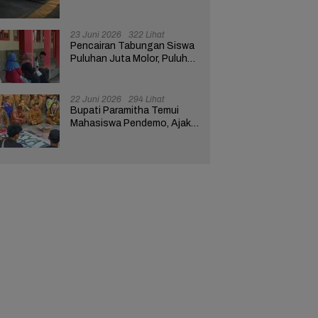
Rp3,6 Miliar Milik Nasabah
Bank di Brebes
23 Juni 2026
322 Lihat
Pencairan Tabungan Siswa
Puluhan Juta Molor, Puluhan
Wali Murid Geruduk SDN
Brebes 02
22 Juni 2026
294 Lihat
Bupati Paramitha Temui
Mahasiswa Pendemo, Ajak
Beri Masukan untuk
Kemajuan Brebes