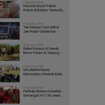
Bupati Anom
7 Agustus 2026
Ratusan Buruh Pabrik
Rokok di Brebes Terima BLT
Cukai Tembakau
7 Agustus 2026
Tak Sempat Urus SIM di
Jam Kerja? Satlantas
Polres Brebes Buka
Layanan 24 Jam Selama 17
Hari
6 Agustus 2026
Bakar Rumput di Sawah,
Motor Petani di Tanjung
Brebes Ikut Terbakar
6 Agustus 2026
SIPJAMAN Resmi
Diluncurkan, Pemkab Brebes
Percepat Perbaikan Jalan
Berbasis Aduan Masyarakat
6 Agustus 2026
Pemkab Brebes Kobarkan
Semangat HUT RI Lewat
Kreativitas dan
Pemberdayaan Perempuan