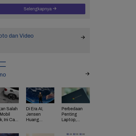
Selengkapnya
oto dan Video
no
an Salah
Di Era AI,
Perbedaan
Mobil
Jensen
Penting
ik, Ini Cara
Huang
Laptop,
Dorong
Chromebook,
adaman
Perusahaan
dan Windows