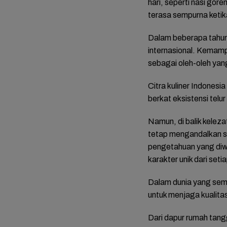
hari, seperti nasi gor
terasa sempurna ketik
Dalam beberapa tahun 
internasional. Kemamp
sebagai oleh-oleh yan
Citra kuliner Indonesi
berkat eksistensi telur 
Namun, di balik keleza
tetap mengandalkan s
pengetahuan yang diw
karakter unik dari setiap
Dalam dunia yang semak
untuk menjaga kualitas
Dari dapur rumah tang