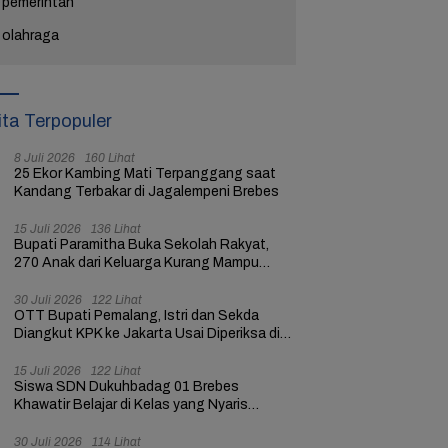
pemerintah
olahraga
ita Terpopuler
8 Juli 2026
160 Lihat
25 Ekor Kambing Mati Terpanggang saat
Kandang Terbakar di Jagalempeni Brebes
15 Juli 2026
136 Lihat
Bupati Paramitha Buka Sekolah Rakyat,
270 Anak dari Keluarga Kurang Mampu
dapat Pendidikan
30 Juli 2026
122 Lihat
OTT Bupati Pemalang, Istri dan Sekda
Diangkut KPK ke Jakarta Usai Diperiksa di
Mapolres
15 Juli 2026
122 Lihat
Siswa SDN Dukuhbadag 01 Brebes
Khawatir Belajar di Kelas yang Nyaris
Ambruk
30 Juli 2026
114 Lihat