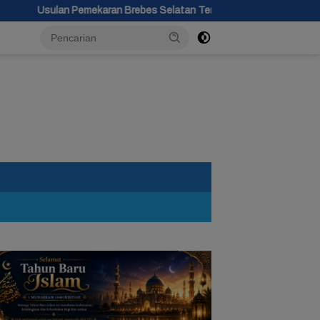
an Brebes Selatan Terkendala Moratorium dan Tunggu Antrean Panj