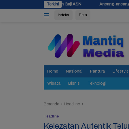
Langsung
Pembayaran Gaji ASN
Terkini
Ancang-ancang Pilgub 2029, Pemprov J
ke
Indeks
Peta
konten
tutup
Home
Nasional
Pantura
Lifestyle
Wisata
Bisnis
Teknologi
Beranda
Headline
Headline
Kelezatan Autentik Tel