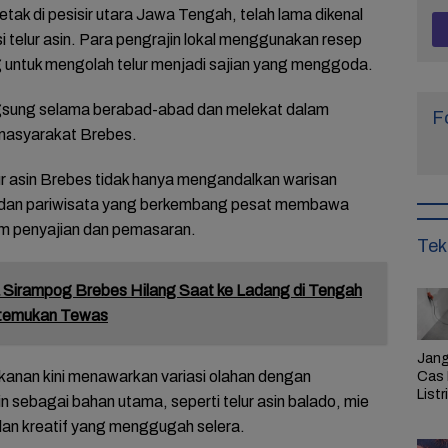
etak di pesisir utara Jawa Tengah, telah lama dikenal
i telur asin. Para pengrajin lokal menggunakan resep
 untuk mengolah telur menjadi sajian yang menggoda.
langsung selama berabad-abad dan melekat dalam
F
 masyarakat Brebes.
r asin Brebes tidak hanya mengandalkan warisan
iner dan pariwisata yang berkembang pesat membawa
m penyajian dan pemasaran.
Tek
Sirampog Brebes Hilang Saat ke Ladang di Tengah
itemukan Tewas
Jang
anan kini menawarkan variasi olahan dengan
Cas 
Listr
n sebagai bahan utama, seperti telur asin balado, mie
Cek
ilan kreatif yang menggugah selera.
Pem