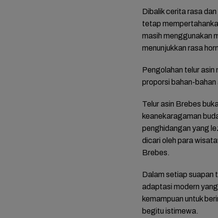
Dibalik cerita rasa dan
tetap mempertahankan 
masih menggunakan m
menunjukkan rasa horm
Pengolahan telur asin
proporsi bahan-bahan 
Telur asin Brebes buk
keanekaragaman budaya 
penghidangan yang lez
dicari oleh para wisa
Brebes.
Dalam setiap suapan te
adaptasi modern yang
kemampuan untuk berino
begitu istimewa.