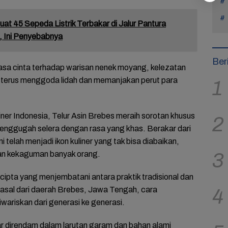
uat 45 Sepeda Listrik Terbakar di Jalur Pantura
 Ini Penyebabnya
Ber
asa cinta terhadap warisan nenek moyang, kelezatan
n terus menggoda lidah dan memanjakan perut para
1
iner Indonesia, Telur Asin Brebes meraih sorotan khusus
2
enggugah selera dengan rasa yang khas. Berakar dari
n ini telah menjadi ikon kuliner yang tak bisa diabaikan,
3
an kekaguman banyak orang.
 cipta yang menjembatani antara praktik tradisional dan
asal dari daerah Brebes, Jawa Tengah, cara
4
wariskan dari generasi ke generasi.
r direndam dalam larutan garam dan bahan alami