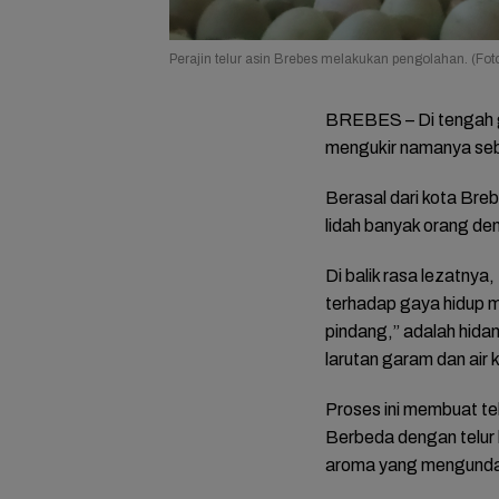
Perajin telur asin Brebes melakukan pengolahan. (Fot
BREBES – Di tengah ge
mengukir namanya seba
Berasal dari kota Breb
lidah banyak orang de
Di balik rasa lezatnya
terhadap gaya hidup mo
pindang,” adalah hida
larutan garam dan air 
Proses ini membuat te
Berbeda dengan telur bi
aroma yang mengunda