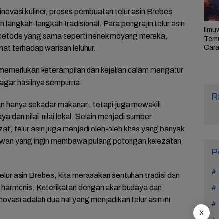
PLN 
 inovasi kuliner, proses pembuatan telur asin Brebes
langkah-langkah tradisional. Para pengrajin telur asin
Ilmu
etode yang sama seperti nenek moyang mereka,
Tem
Cara 
at terhadap warisan leluhur.
Ulan
Sel,
 memerlukan keterampilan dan kejelian dalam mengatur
Pen
agar hasilnya sempurna.
R
an hanya sekadar makanan, tetapi juga mewakili
dan nilai-nilai lokal. Selain menjadi sumber
at, telur asin juga menjadi oleh-oleh khas yang banyak
tawan yang ingin membawa pulang potongan kelezatan
P
lur asin Brebes, kita merasakan sentuhan tradisi dan
 harmonis. Keterikatan dengan akar budaya dan
vasi adalah dua hal yang menjadikan telur asin ini
X