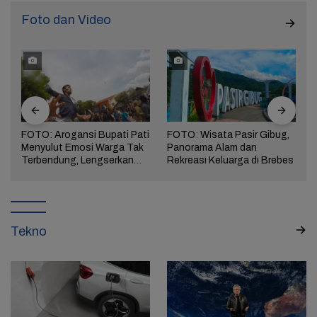
Foto dan Video
FOTO: Arogansi Bupati Pati
FOTO: Wisata Pasir Gibug,
Menyulut Emosi Warga Tak
Panorama Alam dan
a
Terbendung, Lengserkan
Rekreasi Keluarga di Brebes
Kekuasaan!
Tekno