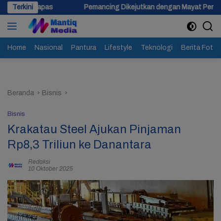
Langsung
Terkini
Pemancing Dikejutkan dengan Mayat Perempuan Mengapung di S
ke
konten
Home
Nasional
Pantura
Lifestyle
Teknologi
Berita Foto
Beranda
Bisnis
Bisnis
Krakatau Steel Ajukan Pinjaman
Rp8,3 Triliun ke Danantara
Redaksi
10 Oktober 2025