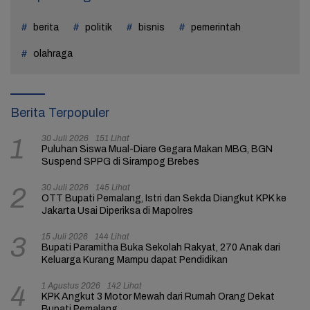
berita
politik
bisnis
pemerintah
olahraga
Berita Terpopuler
30 Juli 2026
151 Lihat
1
Puluhan Siswa Mual-Diare Gegara Makan MBG, BGN
Suspend SPPG di Sirampog Brebes
30 Juli 2026
145 Lihat
2
OTT Bupati Pemalang, Istri dan Sekda Diangkut KPK ke
Jakarta Usai Diperiksa di Mapolres
15 Juli 2026
144 Lihat
3
Bupati Paramitha Buka Sekolah Rakyat, 270 Anak dari
Keluarga Kurang Mampu dapat Pendidikan
1 Agustus 2026
142 Lihat
4
KPK Angkut 3 Motor Mewah dari Rumah Orang Dekat
Bupati Pemalang