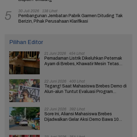
30 Juli 2026
138 Lihat
5
Pembangunan Jembatan Pabrik Garmen Dituding Tak
Berizin, Pihak Perusahaan Klarifikasi
Pilihan Editor
21 Juni 2026
454 Lihat
Pemadaman Listrik Dikeluhkan Peternak
Ayam di Brebes, Khawatir Mesin Tetas
Telur Terganggu
22 Juni 2026
400 Lihat
Tegang! Saat Mahasiswa Brebes Demo di
Alun-alun Tuntut Evaluasi Program
Pemerintah Pusat dan Daerah
22 Juni 2026
392 Lihat
Sore Ini, Aliansi Mahasiswa Brebes
Dijadwalkan Gelar Aksi Demo Bawa 10
Tuntutan ke Pendopo
23 Juni 2026
354 Lihat