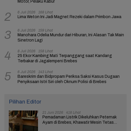
Motor, Pelaku Kabur
6 Juli 2026
168 Lihat
2
Lima Weton Ini Jadi Magnet Rezeki dalam Primbon Jawa
6 Juli 2026
159 Lihat
3
Manohara Odelia Mundur dari Hiburan, Ini Alasan Tak Main
Sinetron Lagi
8 Juli 2026
158 Lihat
4
25 Ekor Kambing Mati Terpanggang saat Kandang
Terbakar di Jagalempeni Brebes
6 Juli 2026
143 Lihat
5
Bareskrim dan Bidpropam Periksa Saksi Kasus Dugaan
Penyiksaan Istri Siri oleh Oknum Polisi di Brebes
Pilihan Editor
21 Juni 2026
418 Lihat
Pemadaman Listrik Dikeluhkan Peternak
Ayam di Brebes, Khawatir Mesin Tetas
Telur Terganggu