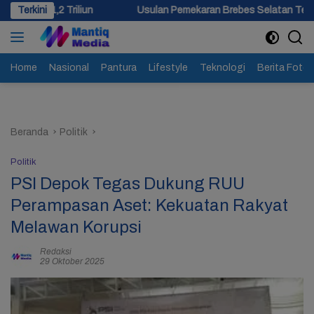
Langsung
liun
Terkini
Usulan Pemekaran Brebes Selatan Terkendala Morator
ke
konten
Home
Nasional
Pantura
Lifestyle
Teknologi
Berita Foto
Beranda
Politik
Politik
PSI Depok Tegas Dukung RUU
Perampasan Aset: Kekuatan Rakyat
Melawan Korupsi
Redaksi
29 Oktober 2025