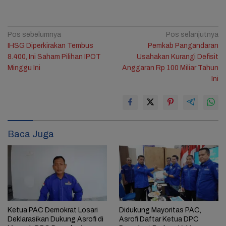
Navigasi
Pos sebelumnya
Pos selanjutnya
IHSG Diperkirakan Tembus
Pemkab Pangandaran
pos
8.400, Ini Saham Pilihan IPOT
Usahakan Kurangi Defisit
Minggu Ini
Anggaran Rp 100 Miliar Tahun
Ini
Baca Juga
Ketua PAC Demokrat Losari
Didukung Mayoritas PAC,
Deklarasikan Dukung Asrofi di
Asrofi Daftar Ketua DPC