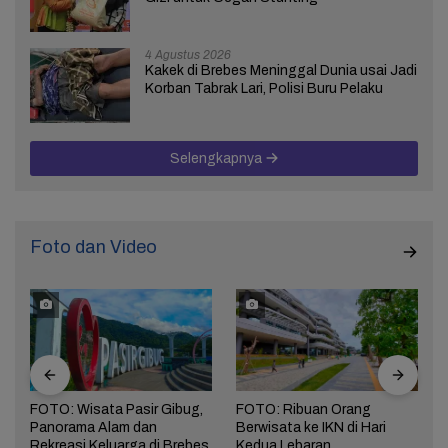
4 Agustus 2026
Kakek di Brebes Meninggal Dunia usai Jadi
Korban Tabrak Lari, Polisi Buru Pelaku
Selengkapnya
Foto dan Video
i
FOTO: Wisata Pasir Gibug,
FOTO: Ribuan Orang
Panorama Alam dan
Berwisata ke IKN di Hari
Rekreasi Keluarga di Brebes
Kedua Lebaran