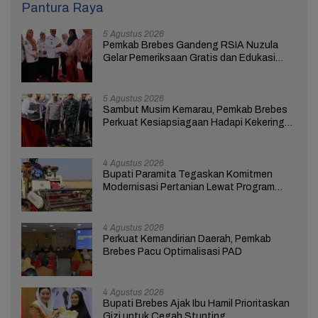
Pantura Raya
5 Agustus 2026
Pemkab Brebes Gandeng RSIA Nuzula
Gelar Pemeriksaan Gratis dan Edukasi
bagi 100 Ibu Hamil
5 Agustus 2026
Sambut Musim Kemarau, Pemkab Brebes
Perkuat Kesiapsiagaan Hadapi Kekeringan
dan Karhutla
4 Agustus 2026
Bupati Paramita Tegaskan Komitmen
Modernisasi Pertanian Lewat Program
ICARE
4 Agustus 2026
Perkuat Kemandirian Daerah, Pemkab
Brebes Pacu Optimalisasi PAD
4 Agustus 2026
Bupati Brebes Ajak Ibu Hamil Prioritaskan
Gizi untuk Cegah Stunting