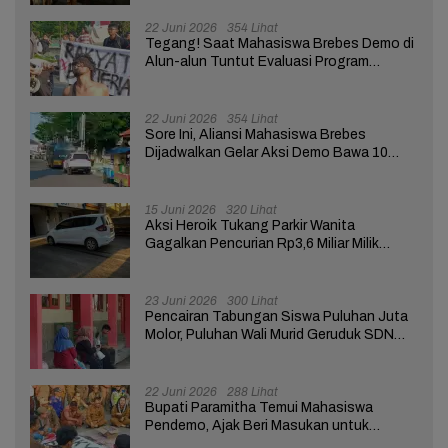
22 Juni 2026
354 Lihat
Tegang! Saat Mahasiswa Brebes Demo di
Alun-alun Tuntut Evaluasi Program
Pemerintah Pusat dan Daerah
22 Juni 2026
354 Lihat
Sore Ini, Aliansi Mahasiswa Brebes
Dijadwalkan Gelar Aksi Demo Bawa 10
Tuntutan ke Pendopo
15 Juni 2026
320 Lihat
Aksi Heroik Tukang Parkir Wanita
Gagalkan Pencurian Rp3,6 Miliar Milik
Nasabah Bank di Brebes
23 Juni 2026
300 Lihat
Pencairan Tabungan Siswa Puluhan Juta
Molor, Puluhan Wali Murid Geruduk SDN
Brebes 02
22 Juni 2026
288 Lihat
Bupati Paramitha Temui Mahasiswa
Pendemo, Ajak Beri Masukan untuk
Kemajuan Brebes