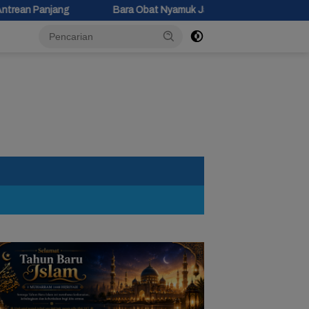
ra Obat Nyamuk Jatuh di Kasur, Bocah 10 Tahun di Siwuluh Brebes Te