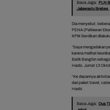
Baca Juga:
PLN Be
Jalawastu Brebes.
Dia menyebut, bebera
PENA (Pahlawan Ekon
KPM Berdikari dilakuk
“Saya mengadakan pe
karena melihat keunika
Batik BangSin sebagai
mat dan
FOTO: Daya Tarik
FOTO: Wisata
FOTO: 
Hasbi, Jumat 13 Okto
da
Taman Bunga
Kebun Teh Kaligua
Bupati 
 Sambut
Celosia Semarang,
Brebes Dipenuhi
Emosi 
es
Wisata Kekinian
Gelondongan Kayu
Terben
“Ke depannya aktivitas
yang Digandrungi
Terbawa Banjir
Lengse
dari paket travel, cat
Wisatawan
Bandang
Kekuas
Hasbi.
Baca Juga:
Dua Ti
Jebol