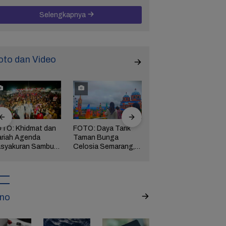
Selengkapnya
oto dan Video
TO: Khidmat dan
FOTO: Daya Tarik
FOTO: Wisata
riah Agenda
Taman Bunga
Kebun Teh Kaligua
syakuran Sambut
Celosia Semarang,
Brebes Dipenuhi
pati Brebes
Wisata Kekinian
Gelondongan Kayu
tha-Wurja
yang Digandrungi
Terbawa Banjir
Wisatawan
Bandang
no