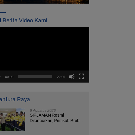
ti Berita Video Kami
tar
o
00:00
22:06
antura Raya
6 Agustus 2026
SIPJAMAN Resmi
Diluncurkan, Pemkab Brebes
Percepat Perbaikan Jalan
Berbasis Aduan Masyarakat