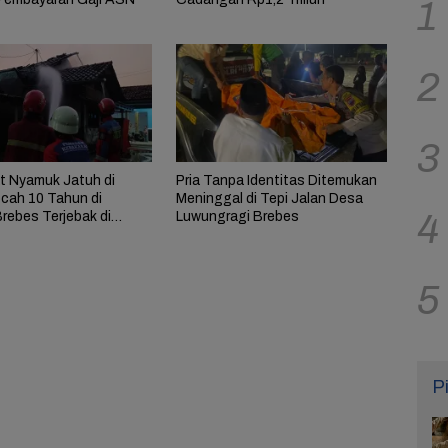
1
2
3
t Nyamuk Jatuh di
Pria Tanpa Identitas Ditemukan
ocah 10 Tahun di
Meninggal di Tepi Jalan Desa
4
rebes Terjebak di
Luwungragi Brebes
rbakar
5
P