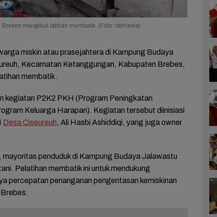
ebes mengikuti latihan membatik. (Foto: Istimewa)
warga miskin atau prasejahtera di Kampung Budaya
eureuh, Kecamatan Ketanggungan, Kabupaten Brebes,
latihan membatik.
kan kegiatan P2K2 PKH (Program Peningkatan
ogram Keluarga Harapan). Kegiatan tersebut diinisiasi
H
Desa Ciseureuh
, Ali Hasbi Ashiddiqi, yang juga owner
, mayoritas penduduk di Kampung Budaya Jalawastu
tani. Pelatihan membatik ini untuk mendukung
ya percepatan penanganan pengentasan kemiskinan
 Brebes.