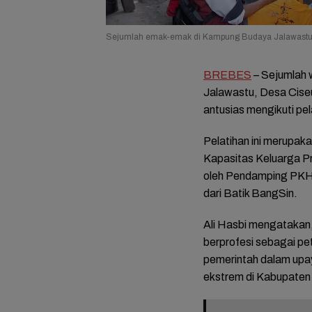
Sejumlah emak-emak di Kampung Budaya Jalawastu Br
BREBES
– Sejumlah 
Jalawastu, Desa Cis
antusias mengikuti pe
Pelatihan ini merupa
Kapasitas Keluarga Pr
oleh Pendamping PK
dari Batik BangSin.
Ali Hasbi mengatakan
berprofesi sebagai pe
pemerintah dalam upa
ekstrem di Kabupaten