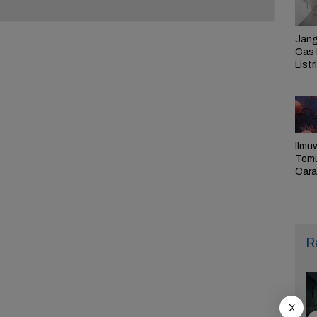
Jang
Cas 
Listr
Cek
Pem
PLN 
Ilmu
Tem
Cara 
Ulan
Sel,
Pen
R
X