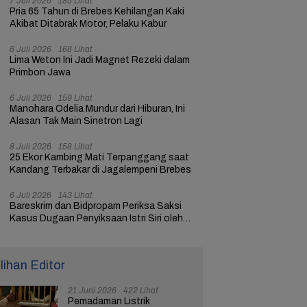
7 Juli 2026
185 Lihat
Pria 65 Tahun di Brebes Kehilangan Kaki
Akibat Ditabrak Motor, Pelaku Kabur
6 Juli 2026
168 Lihat
Lima Weton Ini Jadi Magnet Rezeki dalam
Primbon Jawa
6 Juli 2026
159 Lihat
Manohara Odelia Mundur dari Hiburan, Ini
Alasan Tak Main Sinetron Lagi
8 Juli 2026
158 Lihat
25 Ekor Kambing Mati Terpanggang saat
Kandang Terbakar di Jagalempeni Brebes
6 Juli 2026
143 Lihat
Bareskrim dan Bidpropam Periksa Saksi
Kasus Dugaan Penyiksaan Istri Siri oleh
Oknum Polisi di Brebes
ilihan Editor
21 Juni 2026
422 Lihat
Pemadaman Listrik