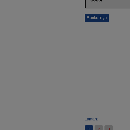
Berikutnya
Laman:
1
2
3