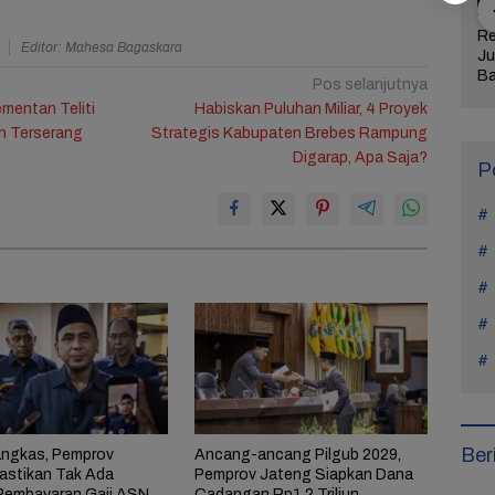
jaran Hidup
Manohara Odelia
Lima Weton Ini Jadi
Re
Editor: Mahesa Bagaskara
tiap Kasus di
Mundur dari Hiburan,
Magnet Rezeki
Ju
Teach You a
Ini Alasan Tak Main
dalam Primbon Jawa
Ba
Pos selanjutnya
Sinetron Lagi
Me
mentan Teliti
Habiskan Puluhan Miliar, 4 Proyek
Ul
h Terserang
Strategis Kabupaten Brebes Rampung
Ke
Digarap, Apa Saja?
P
Ber
ngkas, Pemprov
Ancang-ancang Pilgub 2029,
astikan Tak Ada
Pemprov Jateng Siapkan Dana
Pembayaran Gaji ASN
Cadangan Rp1,2 Triliun