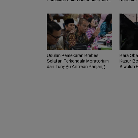
Masyarakat
Usulan Pemekaran Brebes
Bara Oba
Selatan Terkendala Moratorium
Kasur, B
dan Tunggu Antrean Panjang
Siwuluh B
Rumah Te