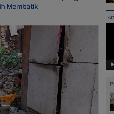
tih Membatik
Iku
Pemu
Vide
P