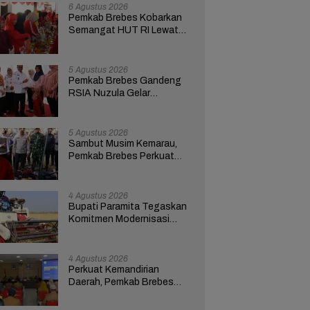
6 Agustus 2026
Pemkab Brebes Kobarkan
Semangat HUT RI Lewat
Kreativitas dan
Pemberdayaan Perempuan
5 Agustus 2026
Pemkab Brebes Gandeng
RSIA Nuzula Gelar
Pemeriksaan Gratis dan
Edukasi bagi 100 Ibu Hamil
5 Agustus 2026
Sambut Musim Kemarau,
Pemkab Brebes Perkuat
Kesiapsiagaan Hadapi
Kekeringan dan Karhutla
4 Agustus 2026
Bupati Paramita Tegaskan
Komitmen Modernisasi
Pertanian Lewat Program
ICARE
4 Agustus 2026
Perkuat Kemandirian
Daerah, Pemkab Brebes
Pacu Optimalisasi PAD