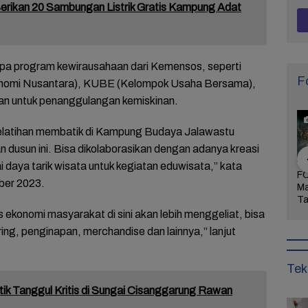
rikan 20 Sambungan Listrik Gratis Kampung Adat
pa program kewirausahaan dari Kemensos, seperti
F
omi Nusantara), KUBE (Kelompok Usaha Bersama),
an untuk penanggulangan kemiskinan.
latihan membatik di Kampung Budaya Jalawastu
n dusun ini. Bisa dikolaborasikan dengan adanya kreasi
 daya tarik wisata untuk kegiatan eduwisata,” kata
Arogansi
FOTO: Wisata Pasir
FOTO: Ribuan Orang
FO
ber 2023.
Pati Menyulut
Gibug, Panorama
Berwisata ke IKN di
Ma
Warga Tak
Alam dan Rekreasi
Hari Kedua Lebaran
Ta
dung,
Keluarga di Brebes
Bu
 ekonomi masyarakat di sini akan lebih menggeliat, bisa
rkan
Mi
ering, penginapan, merchandise dan lainnya,” lanjut
aan!
Tek
tik Tanggul Kritis di Sungai Cisanggarung Rawan