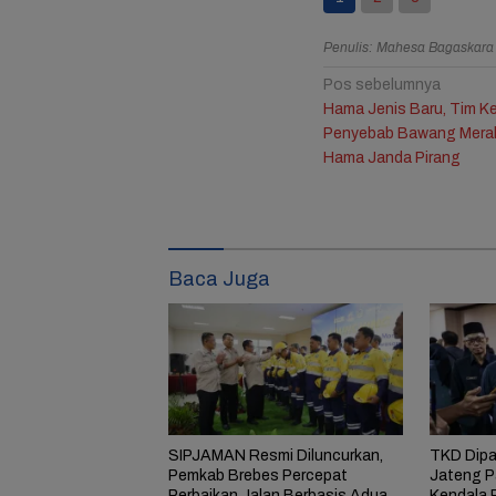
ai dari
Bintangi Film Horor
Reza Tak Lagi di
10 Pela
Penulis: Mahesa Bagaskara
ehoon
Laddaland, Titi Kamal
Rutan Salemba, Kini
dari Se
san
Merasa Nyaman di
Jadi Film: Bukti
Drakor 
Navigasi
Pos sebelumnya
 di
Genre Tersebut
Nyata Kesempatan
Lesson
Hama Jenis Baru, Tim Ke
pos
 Anak
Kedua Ada
Penyebab Bawang Mera
Hama Janda Pirang
1
Komentar
Baca Juga
SIPJAMAN Resmi Diluncurkan,
TKD Dipa
Pemkab Brebes Percepat
Jateng P
Perbaikan Jalan Berbasis Aduan
Kendala 