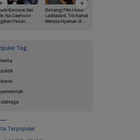
smi Bercerai dari
Bintangi Film Horor
Reza Tak Lagi di
le, Na Daehoon
Laddaland, Titi Kamal
Rutan Salemba, Kini
gikan Pesan
Merasa Nyaman di
Jadi Film: Bukti
ngharukan di
Genre Tersebut
Nyata Kesempatan
ang Tahun Anak
Kedua Ada
tiga
opuler Tag
berita
politik
bisnis
pemerintah
olahraga
ita Terpopuler