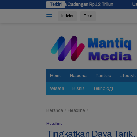
Langsung
 Dana Cadangan Rp1,2 Triliun
Terkini
Usulan Pemekaran Brebes Sel
ke
Indeks
Peta
konten
tutup
Home
Nasional
Pantura
Lifestyle
Wisata
Bisnis
Teknologi
Beranda
Headline
Headline
Tingkatkan Daya Tarik