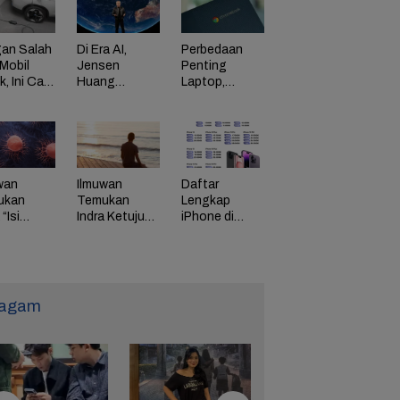
an Salah
Di Era AI,
Perbedaan
Mobil
Jensen
Penting
ik, Ini Cara
Huang
Laptop,
Dorong
Chromebook,
adaman
Perusahaan
dan Windows
di HP
Bayar
Karyawan
Tinggi
wan
Ilmuwan
Daftar
ukan
Temukan
Lengkap
“Isi
Indra Ketujuh
iPhone di
g” Energi
Manusia, Apa
Indonesia
 Tunda
Fungsinya?
Naik Harga,
uaan
iPhone 16
Naik Rp 1
Juta
agam