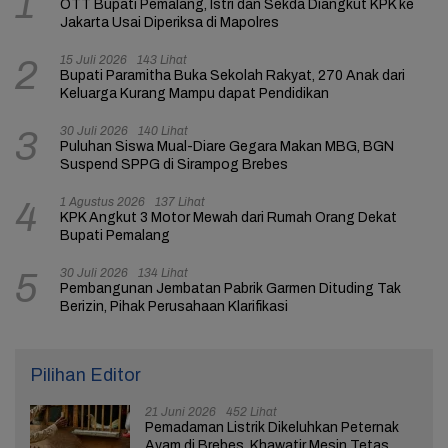
1
OTT Bupati Pemalang, Istri dan Sekda Diangkut KPK ke
Jakarta Usai Diperiksa di Mapolres
15 Juli 2026
143 Lihat
2
Bupati Paramitha Buka Sekolah Rakyat, 270 Anak dari
Keluarga Kurang Mampu dapat Pendidikan
30 Juli 2026
140 Lihat
3
Puluhan Siswa Mual-Diare Gegara Makan MBG, BGN
Suspend SPPG di Sirampog Brebes
1 Agustus 2026
137 Lihat
4
KPK Angkut 3 Motor Mewah dari Rumah Orang Dekat
Bupati Pemalang
30 Juli 2026
134 Lihat
5
Pembangunan Jembatan Pabrik Garmen Dituding Tak
Berizin, Pihak Perusahaan Klarifikasi
Pilihan Editor
21 Juni 2026
452 Lihat
Pemadaman Listrik Dikeluhkan Peternak
Ayam di Brebes, Khawatir Mesin Tetas