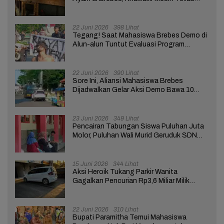
Telur Terganggu
22 Juni 2026
398 Lihat
Tegang! Saat Mahasiswa Brebes Demo di
Alun-alun Tuntut Evaluasi Program
Pemerintah Pusat dan Daerah
22 Juni 2026
390 Lihat
Sore Ini, Aliansi Mahasiswa Brebes
Dijadwalkan Gelar Aksi Demo Bawa 10
Tuntutan ke Pendopo
23 Juni 2026
349 Lihat
Pencairan Tabungan Siswa Puluhan Juta
Molor, Puluhan Wali Murid Geruduk SDN
Brebes 02
15 Juni 2026
344 Lihat
Aksi Heroik Tukang Parkir Wanita
Gagalkan Pencurian Rp3,6 Miliar Milik
Nasabah Bank di Brebes
22 Juni 2026
310 Lihat
Bupati Paramitha Temui Mahasiswa