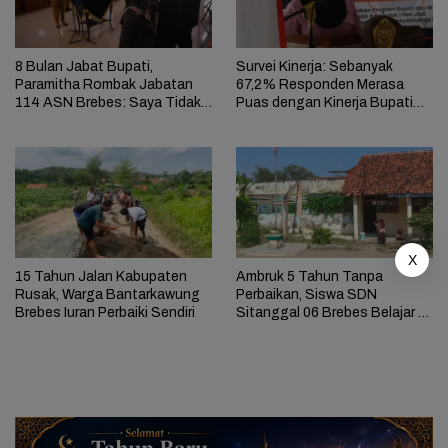
8 Bulan Jabat Bupati,
Survei Kinerja: Sebanyak
Paramitha Rombak Jabatan
67,2% Responden Merasa
114 ASN Brebes: Saya Tidak
Puas dengan Kinerja Bupati
Takut Ancaman
Paramitha
X
15 Tahun Jalan Kabupaten
Ambruk 5 Tahun Tanpa
Rusak, Warga Bantarkawung
Perbaikan, Siswa SDN
Brebes Iuran Perbaiki Sendiri
Sitanggal 06 Brebes Belajar di
Perpustakaan Sempit