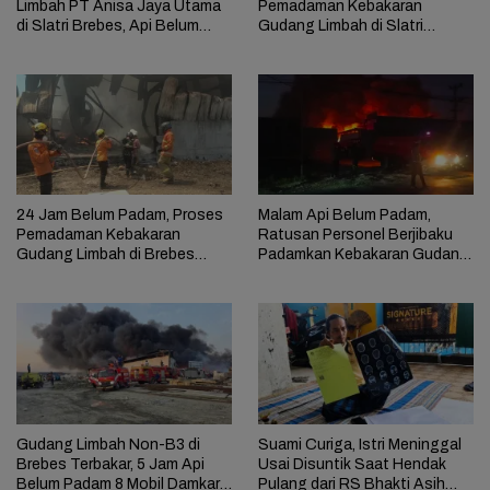
Limbah PT Anisa Jaya Utama
Pemadaman Kebakaran
di Slatri Brebes, Api Belum
Gudang Limbah di Slatri
Padam
Brebes Temui Kendala
24 Jam Belum Padam, Proses
Malam Api Belum Padam,
Pemadaman Kebakaran
Ratusan Personel Berjibaku
Gudang Limbah di Brebes
Padamkan Kebakaran Gudang
Masih Berlangsung
Limbah di Brebes
Gudang Limbah Non-B3 di
Suami Curiga, Istri Meninggal
Brebes Terbakar, 5 Jam Api
Usai Disuntik Saat Hendak
Belum Padam 8 Mobil Damkar
Pulang dari RS Bhakti Asih