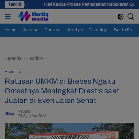
Langsung
Hari Kedua Proses Pemadaman Kebakaran Gudang Limbah di Slatri B
Terkini
ke
konten
Home
Nasional
Pantura
Lifestyle
Teknologi
Berita Foto
Beranda
Headline
Headline
Ratusan UMKM di Brebes Ngaku
Omsetnya Meningkat Drastis saat
Jualan di Even Jalan Sehat
Redaksi
28 Agustus 2023