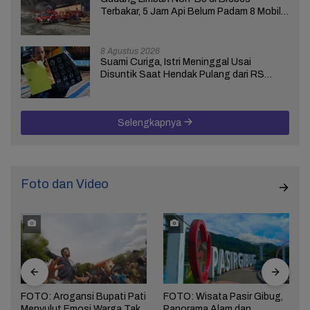
Terbakar, 5 Jam Api Belum Padam 8 Mobil
Damkar Dikerahkan
8 Agustus 2026
Suami Curiga, Istri Meninggal Usai
Disuntik Saat Hendak Pulang dari RS
Bhakti Asih Brebes
Selengkapnya
Foto dan Video
FOTO: Arogansi Bupati Pati
FOTO: Wisata Pasir Gibug,
Menyulut Emosi Warga Tak
Panorama Alam dan