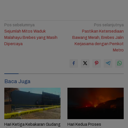
Navigasi
Pos sebelumnya
Pos selanjutnya
Sejumlah Mitos Waduk
Pastikan Ketersediaan
pos
Malahayu Brebes yang Masih
Bawang Merah, Brebes Jalin
Dipercaya
Kerjasama dengan Pemkot
Metro
Baca Juga
Hari Ketiga Kebakaran Gudang
Hari Kedua Proses