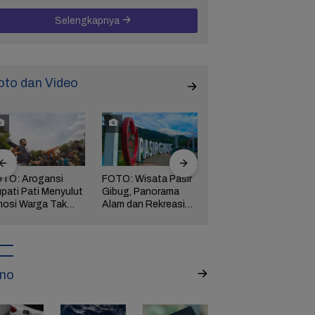
Selengkapnya
oto dan Video
TO: Arogansi
FOTO: Wisata Pasir
FOTO: Ribuan Orang
pati Pati Menyulut
Gibug, Panorama
Berwisata ke IKN di
osi Warga Tak
Alam dan Rekreasi
Hari Kedua Lebaran
rbendung,
Keluarga di Brebes
ngserkan
kuasaan!
no