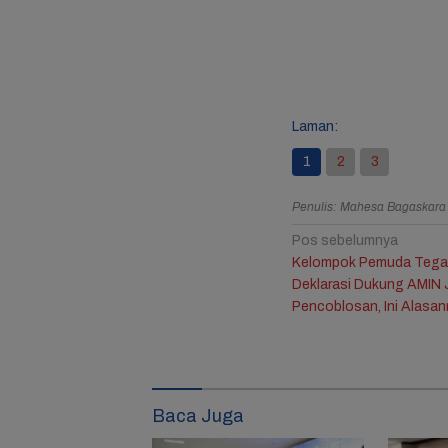
Resmi B
Jule, 
Bagika
Mengha
Ulang 
Ketiga
Laman:
1
2
3
Penulis: Mahesa Bagaskar
Navigasi
Pos sebelumnya
Kelompok Pemuda Tega
pos
Deklarasi Dukung AMIN 
Pencoblosan, Ini Alasa
Baca Juga