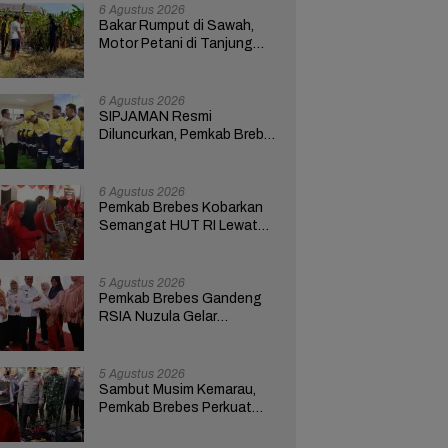
Hari
6 Agustus 2026
Bakar Rumput di Sawah,
Motor Petani di Tanjung
Brebes Ikut Terbakar
6 Agustus 2026
SIPJAMAN Resmi
Diluncurkan, Pemkab Brebes
Percepat Perbaikan Jalan
Berbasis Aduan Masyarakat
6 Agustus 2026
Pemkab Brebes Kobarkan
Semangat HUT RI Lewat
Kreativitas dan
Pemberdayaan Perempuan
5 Agustus 2026
Pemkab Brebes Gandeng
RSIA Nuzula Gelar
Pemeriksaan Gratis dan
Edukasi bagi 100 Ibu Hamil
5 Agustus 2026
Sambut Musim Kemarau,
Pemkab Brebes Perkuat
Kesiapsiagaan Hadapi
Kekeringan dan Karhutla