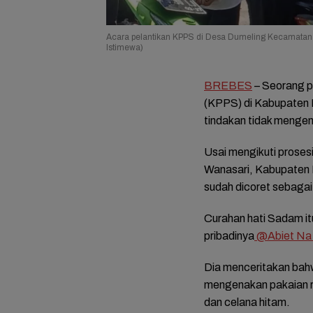
Acara pelantikan KPPS di Desa Dumeling Kecamatan 
Istimewa)
BREBES
– Seorang 
(KPPS) di Kabupaten
tindakan tidak menge
Usai mengikuti proses
Wanasari, Kabupaten 
sudah dicoret sebaga
Curahan hati Sadam itu
pribadinya
@Abiet Na
Dia menceritakan bahw
mengenakan pakaian ra
dan celana hitam.