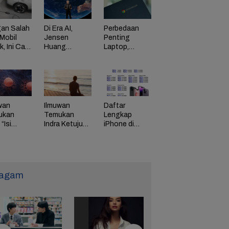
an Salah
Di Era AI,
Perbedaan
Mobil
Jensen
Penting
ik, Ini Cara
Huang
Laptop,
Dorong
Chromebook,
adaman
Perusahaan
dan Windows
di HP
Bayar
Karyawan
Tinggi
wan
Ilmuwan
Daftar
ukan
Temukan
Lengkap
“Isi
Indra Ketujuh
iPhone di
g” Energi
Manusia, Apa
Indonesia
 Tunda
Fungsinya?
Naik Harga,
uaan
iPhone 16
Naik Rp 1
Juta
agam