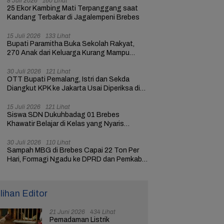
8 Juli 2026
160 Lihat
25 Ekor Kambing Mati Terpanggang saat
Kandang Terbakar di Jagalempeni Brebes
15 Juli 2026
133 Lihat
Bupati Paramitha Buka Sekolah Rakyat,
270 Anak dari Keluarga Kurang Mampu
dapat Pendidikan
30 Juli 2026
121 Lihat
OTT Bupati Pemalang, Istri dan Sekda
Diangkut KPK ke Jakarta Usai Diperiksa di
Mapolres
15 Juli 2026
121 Lihat
Siswa SDN Dukuhbadag 01 Brebes
Khawatir Belajar di Kelas yang Nyaris
Ambruk
30 Juli 2026
110 Lihat
Sampah MBG di Brebes Capai 22 Ton Per
Hari, Formagi Ngadu ke DPRD dan Pemkab
Brebes
ilihan Editor
21 Juni 2026
434 Lihat
Pemadaman Listrik