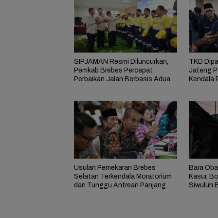
SIPJAMAN Resmi Diluncurkan,
TKD Dipa
Pemkab Brebes Percepat
Jateng P
Perbaikan Jalan Berbasis Aduan
Kendala 
Masyarakat
Usulan Pemekaran Brebes
Bara Oba
Selatan Terkendala Moratorium
Kasur, B
dan Tunggu Antrean Panjang
Siwuluh B
Rumah Te