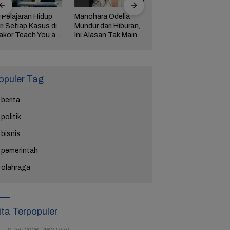
 Pelajaran Hidup
Manohara Odelia
Lima Weton Ini Jadi
ri Setiap Kasus di
Mundur dari Hiburan,
Magnet Rezeki
akor Teach You a
Ini Alasan Tak Main
dalam Primbon Jawa
esson
Sinetron Lagi
opuler Tag
berita
politik
bisnis
pemerintah
olahraga
ita Terpopuler