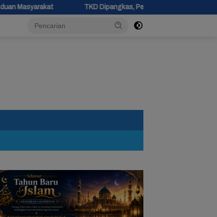
TKD Dipangkas, Pemprov Jateng Pastikan Tak Ada Kendala Pemba