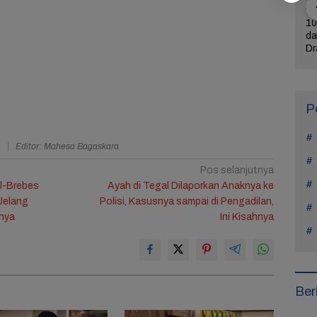
ercerai dari
Bintangi Film Horor
Reza Tak Lagi di
10
Na Daehoon
Laddaland, Titi Kamal
Rutan Salemba, Kini
da
n Pesan
Merasa Nyaman di
Jadi Film: Bukti
Dr
rukan di
Genre Tersebut
Nyata Kesempatan
L
Tahun Anak
Kedua Ada
P
a
Editor: Mahesa Bagaskara
Pos selanjutnya
l-Brebes
Ayah di Tegal Dilaporkan Anaknya ke
Jelang
Polisi, Kasusnya sampai di Pengadilan,
nnya
Ini Kisahnya
Ber