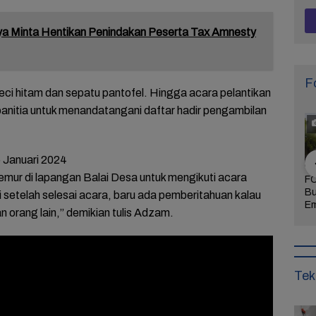
a Minta Hentikan Penindakan Peserta Tax Amnesty
F
ci hitam dan sepatu pantofel. Hingga acara pelantikan
 panitia untuk menandatangani daftar hadir pengambilan
 Januari 2024
emur di lapangan Balai Desa untuk mengikuti acara
Khidmat dan
FOTO: Daya Tarik
FOTO: Wisata
FO
 Agenda
Taman Bunga
Kebun Teh Kaligua
Bu
 setelah selesai acara, baru ada pemberitahuan kalau
uran Sambut
Celosia Semarang,
Brebes Dipenuhi
Em
 orang lain,” demikian tulis Adzam.
 Brebes
Wisata Kekinian
Gelondongan Kayu
Te
Wurja
yang Digandrungi
Terbawa Banjir
Le
Wisatawan
Bandang
Ke
Tek