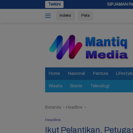
Langsung
Terkini
SIPJAMAN Resmi Diluncurkan, Pemkab
ke
Indeks
Peta
konten
tutup
Home
Nasional
Pantura
Lifestyle
Wisata
Bisnis
Teknologi
Beranda
Headline
Headline
Ikut Pelantikan, Petug