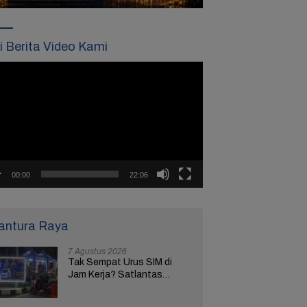
ti Berita Video Kami
tar
o
00:00
22:06
antura Raya
7 Agustus 2026
Tak Sempat Urus SIM di
Jam Kerja? Satlantas
Polres Brebes Buka
Layanan 24 Jam Selama 17