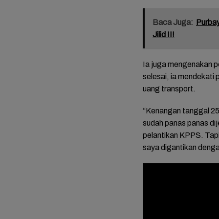
Baca Juga:
Purbay
Jilid II!
Ia juga mengenakan pe
selesai, ia mendekati
uang transport.
“Kenangan tanggal 25
sudah panas panas dij
FOTO: 
Mariah
pelantikan KPPS. Tapi
Tasyak
saya digantikan dengan
Bupati
Mitha-