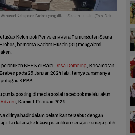
Wanasari Kabupaten Brebes yang diikuti Sadam Husain. (Foto: Dok
petugas Kelompok Penyelenggara Pemungutan Suara
 Brebes, bernama Sadam Husain (31) mengalami
nakan.
i pelantikan KPPS di Balai
Desa Demeling
, Kecamatan
Brebes pada 25 Januari 2024 lalu, ternyata namanya
i petugas KPPS.
 pun ia posting di media sosial facebook melalui akun
 Adzam
, Kamis 1 Februari 2024.
a dirinya hadir dalam pelantikan tersebut dengan
pi. Ia datang ke lokasi pelantikan dengan kemeja putih