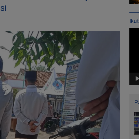
si
Iku
Pemu
Vide
P