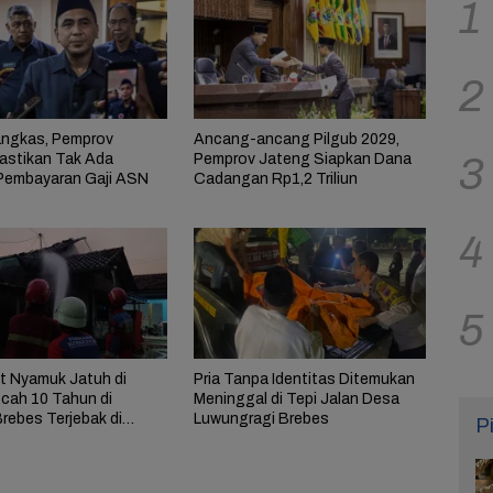
1
2
ngkas, Pemprov
Ancang-ancang Pilgub 2029,
3
astikan Tak Ada
Pemprov Jateng Siapkan Dana
Pembayaran Gaji ASN
Cadangan Rp1,2 Triliun
4
5
t Nyamuk Jatuh di
Pria Tanpa Identitas Ditemukan
ocah 10 Tahun di
Meninggal di Tepi Jalan Desa
rebes Terjebak di
Luwungragi Brebes
P
rbakar