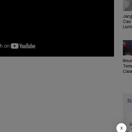
Jang
Cas 
Listr
Cek
Pem
PLN 
Ilmu
Tem
Cara 
Ulan
Sel,
Pen
R
X