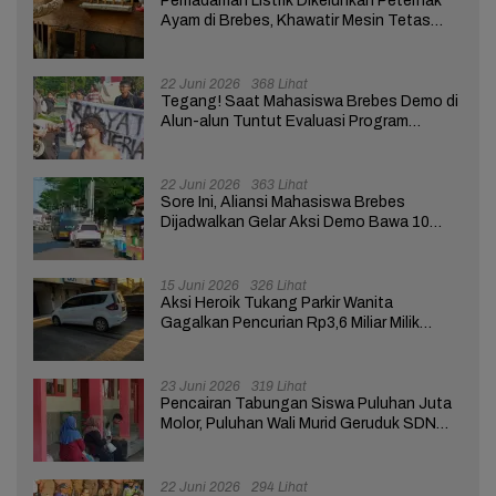
Pemadaman Listrik Dikeluhkan Peternak
Ayam di Brebes, Khawatir Mesin Tetas
Telur Terganggu
22 Juni 2026
368 Lihat
Tegang! Saat Mahasiswa Brebes Demo di
Alun-alun Tuntut Evaluasi Program
Pemerintah Pusat dan Daerah
22 Juni 2026
363 Lihat
Sore Ini, Aliansi Mahasiswa Brebes
Dijadwalkan Gelar Aksi Demo Bawa 10
Tuntutan ke Pendopo
15 Juni 2026
326 Lihat
Aksi Heroik Tukang Parkir Wanita
Gagalkan Pencurian Rp3,6 Miliar Milik
Nasabah Bank di Brebes
23 Juni 2026
319 Lihat
Pencairan Tabungan Siswa Puluhan Juta
Molor, Puluhan Wali Murid Geruduk SDN
Brebes 02
22 Juni 2026
294 Lihat