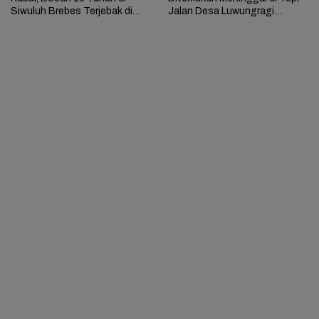
Siwuluh Brebes Terjebak di
Jalan Desa Luwungragi
Rumah Terbakar
Brebes