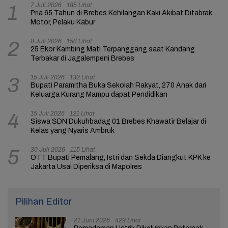
7 Juli 2026
185 Lihat
1
Pria 65 Tahun di Brebes Kehilangan Kaki Akibat Ditabrak
Motor, Pelaku Kabur
8 Juli 2026
158 Lihat
2
25 Ekor Kambing Mati Terpanggang saat Kandang
Terbakar di Jagalempeni Brebes
15 Juli 2026
132 Lihat
3
Bupati Paramitha Buka Sekolah Rakyat, 270 Anak dari
Keluarga Kurang Mampu dapat Pendidikan
15 Juli 2026
121 Lihat
4
Siswa SDN Dukuhbadag 01 Brebes Khawatir Belajar di
Kelas yang Nyaris Ambruk
30 Juli 2026
115 Lihat
5
OTT Bupati Pemalang, Istri dan Sekda Diangkut KPK ke
Jakarta Usai Diperiksa di Mapolres
Pilihan Editor
21 Juni 2026
429 Lihat