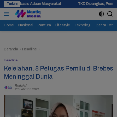
Langsung
Aduan Masyarakat
Terkini
TKD Dipangkas, Pemprov Jateng Pastikan 
ke
konten
Home
Nasional
Pantura
Lifestyle
Teknologi
Berita Foto
Beranda
Headline
Headline
Kelelahan, 8 Petugas Pemilu di Brebes
Meninggal Dunia
Redaksi
23 Februari 2024