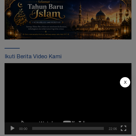
Ikuti Berita Video Kami
Pemutar
Video
X
00:00
22:06