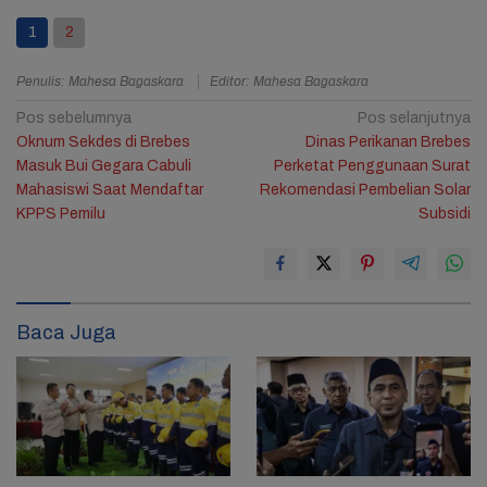
1
2
Penulis: Mahesa Bagaskara
Editor: Mahesa Bagaskara
Navigasi
Pos sebelumnya
Pos selanjutnya
Oknum Sekdes di Brebes
Dinas Perikanan Brebes
pos
Masuk Bui Gegara Cabuli
Perketat Penggunaan Surat
Mahasiswi Saat Mendaftar
Rekomendasi Pembelian Solar
KPPS Pemilu
Subsidi
Baca Juga