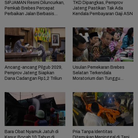
SIPJAMAN Resmi Diluncurkan,
TKD Dipangkas, Pemprov
Pemkab Brebes Percepat
Jateng Pastikan Tak Ada
Perbaikan Jalan Berbasis
Kendala Pembayaran Gaji ASN
Aduan Masyarakat
Ancang-ancang Pilgub 2029,
Usulan Pemekaran Brebes
Pemprov Jateng Siapkan
Selatan Terkendala
Dana Cadangan Rp1,2 Triliun
Moratorium dan Tunggu
Antrean Panjang
Bara Obat Nyamuk Jatuh di
Pria Tanpa Identitas
Kasur, Bocah 10 Tahun di
Ditemukan Meninggal di Tepi