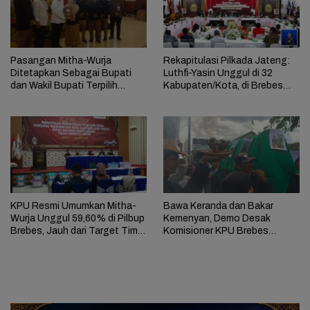
Pasangan Mitha-Wurja
Rekapitulasi Pilkada Jateng:
Ditetapkan Sebagai Bupati
Luthfi-Yasin Unggul di 32
dan Wakil Bupati Terpilih
Kabupaten/Kota, di Brebes
Pilkada Brebes 2024
Unggul 62,93%
KPU Resmi Umumkan Mitha-
Bawa Keranda dan Bakar
Wurja Unggul 59,60% di Pilbup
Kemenyan, Demo Desak
Brebes, Jauh dari Target Tim
Komisioner KPU Brebes
Pemenangan
Mundur Ricuh