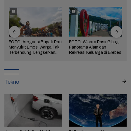
FOTO: Arogansi Bupati Pati
FOTO: Wisata Pasir Gibug,
Menyulut Emosi Warga Tak
Panorama Alam dan
a
Terbendung, Lengserkan
Rekreasi Keluarga di Brebes
Kekuasaan!
Tekno