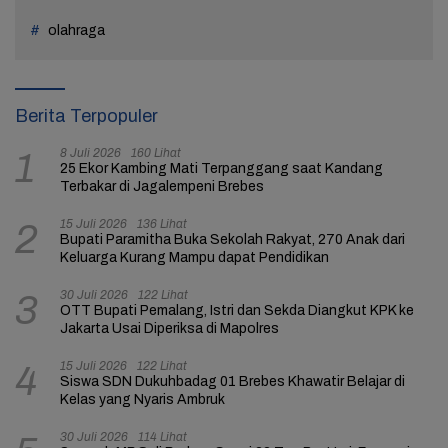
olahraga
Berita Terpopuler
8 Juli 2026
160 Lihat
1
25 Ekor Kambing Mati Terpanggang saat Kandang
Terbakar di Jagalempeni Brebes
15 Juli 2026
136 Lihat
2
Bupati Paramitha Buka Sekolah Rakyat, 270 Anak dari
Keluarga Kurang Mampu dapat Pendidikan
30 Juli 2026
122 Lihat
3
OTT Bupati Pemalang, Istri dan Sekda Diangkut KPK ke
Jakarta Usai Diperiksa di Mapolres
15 Juli 2026
122 Lihat
4
Siswa SDN Dukuhbadag 01 Brebes Khawatir Belajar di
Kelas yang Nyaris Ambruk
30 Juli 2026
114 Lihat