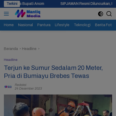
Langsung
ti Anom
Terkini
SIPJAMAN Resmi Diluncurkan, Pemkab Brebes Percep
ke
konten
Home
Nasional
Pantura
Lifestyle
Teknologi
Berita Foto
Beranda
Headline
Headline
Terjun ke Sumur Sedalam 20 Meter,
Pria di Bumiayu Brebes Tewas
Redaksi
24 Desember 2023