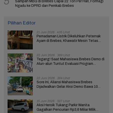
5
Sampah MBG di Brebes Capai 22 Ton Per Hari, Formagi
Ngadu ke DPRD dan Pemkab Brebes
Pilihan Editor
21 Juni 2026
435 Lihat
Pemadaman Listrik Dikeluhkan Peternak
Ayam di Brebes, Khawatir Mesin Tetas
Telur Terganggu
22 Juni 2026
369 Lihat
Tegang! Saat Mahasiswa Brebes Demo di
Alun-alun Tuntut Evaluasi Program
Pemerintah Pusat dan Daerah
22 Juni 2026
364 Lihat
Sore Ini, Aliansi Mahasiswa Brebes
Dijadwalkan Gelar Aksi Demo Bawa 10
Tuntutan ke Pendopo
15 Juni 2026
327 Lihat
Aksi Heroik Tukang Parkir Wanita
Gagalkan Pencurian Rp3,6 Miliar Milik