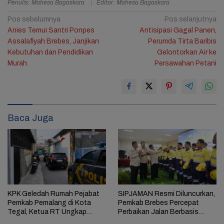
Penulis: Mahesa Bagaskara
Editor: Mahesa Bagaskara
Navigasi
Pos sebelumnya
Pos selanjutnya
Anies Temui Santri Ponpes
Antisipasi Gagal Panen,
pos
Assalafiyah Brebes, Janjikan
Perumda Tirta Baribis
Kebutuhan dan Pendidikan
Gelontorkan Air ke
Murah
Persawahan Petani
1
Baca Juga
KPK Geledah Rumah Pejabat
SIPJAMAN Resmi Diluncurkan,
Pemkab Pemalang di Kota
Pemkab Brebes Percepat
Tegal, Ketua RT Ungkap
Perbaikan Jalan Berbasis
Terkait Kasus Bupati Anom
Aduan Masyarakat