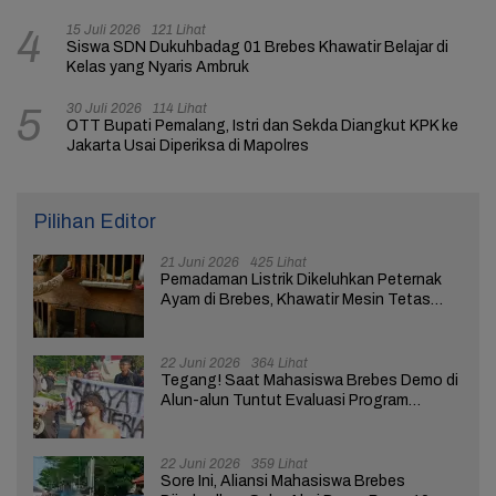
15 Juli 2026
121 Lihat
4
Siswa SDN Dukuhbadag 01 Brebes Khawatir Belajar di
Kelas yang Nyaris Ambruk
30 Juli 2026
114 Lihat
5
OTT Bupati Pemalang, Istri dan Sekda Diangkut KPK ke
Jakarta Usai Diperiksa di Mapolres
Pilihan Editor
21 Juni 2026
425 Lihat
Pemadaman Listrik Dikeluhkan Peternak
Ayam di Brebes, Khawatir Mesin Tetas
Telur Terganggu
22 Juni 2026
364 Lihat
Tegang! Saat Mahasiswa Brebes Demo di
Alun-alun Tuntut Evaluasi Program
Pemerintah Pusat dan Daerah
22 Juni 2026
359 Lihat
Sore Ini, Aliansi Mahasiswa Brebes