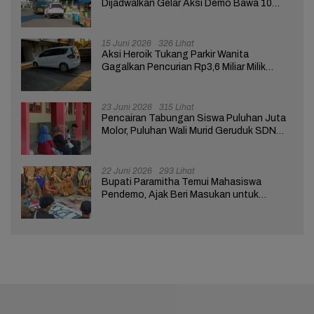
Dijadwalkan Gelar Aksi Demo Bawa 10
Tuntutan ke Pendopo
15 Juni 2026
326 Lihat
Aksi Heroik Tukang Parkir Wanita
Gagalkan Pencurian Rp3,6 Miliar Milik
Nasabah Bank di Brebes
23 Juni 2026
315 Lihat
Pencairan Tabungan Siswa Puluhan Juta
Molor, Puluhan Wali Murid Geruduk SDN
Brebes 02
22 Juni 2026
293 Lihat
Bupati Paramitha Temui Mahasiswa
Pendemo, Ajak Beri Masukan untuk
Kemajuan Brebes