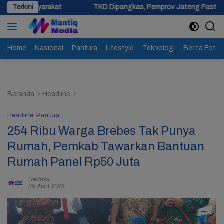
Langsung
Terkini
TKD Dipangkas, Pemprov Jateng Pastikan Tak Ada Kendala
ke
konten
Home
Nasional
Pantura
Lifestyle
Teknologi
Berita Foto
Beranda
Headline
Headline
,
Pantura
254 Ribu Warga Brebes Tak Punya
Rumah, Pemkab Tawarkan Bantuan
Rumah Panel Rp50 Juta
Redaksi
25 April 2025