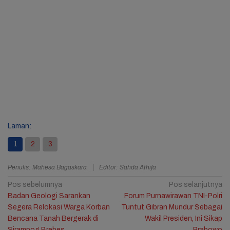
Laman:
1
2
3
Penulis: Mahesa Bagaskara
Editor: Sahda Athifa
Navigasi
Pos sebelumnya
Pos selanjutnya
Badan Geologi Sarankan
Forum Purnawirawan TNI-Polri
pos
Segera Relokasi Warga Korban
Tuntut Gibran Mundur Sebagai
Bencana Tanah Bergerak di
Wakil Presiden, Ini Sikap
Sirampog Brebes
Prabowo