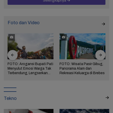
Selengkapnya
Foto dan Video
FOTO: Arogansi Bupati Pati
FOTO: Wisata Pasir Gibug,
Menyulut Emosi Warga Tak
Panorama Alam dan
a
Terbendung, Lengserkan
Rekreasi Keluarga di Brebes
Kekuasaan!
Tekno