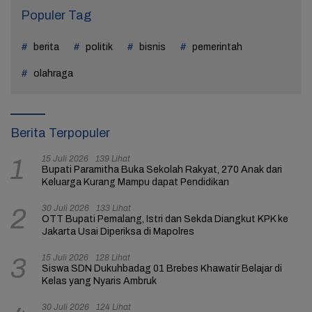
Populer Tag
berita
politik
bisnis
pemerintah
olahraga
Berita Terpopuler
15 Juli 2026
139 Lihat
1
Bupati Paramitha Buka Sekolah Rakyat, 270 Anak dari
Keluarga Kurang Mampu dapat Pendidikan
30 Juli 2026
133 Lihat
2
OTT Bupati Pemalang, Istri dan Sekda Diangkut KPK ke
Jakarta Usai Diperiksa di Mapolres
15 Juli 2026
128 Lihat
3
Siswa SDN Dukuhbadag 01 Brebes Khawatir Belajar di
Kelas yang Nyaris Ambruk
30 Juli 2026
124 Lihat