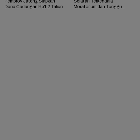
Pemprov Jateng Siapkan
Selatan Terkendala
Dana Cadangan Rp1,2 Triliun
Moratorium dan Tunggu
Antrean Panjang