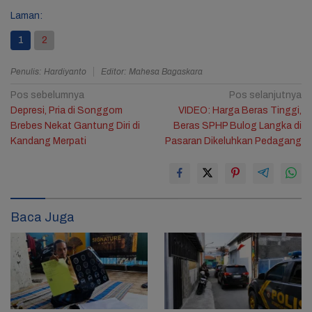
Laman:
1
2
Penulis: Hardiyanto
Editor: Mahesa Bagaskara
Navigasi
Pos sebelumnya
Pos selanjutnya
Depresi, Pria di Songgom
VIDEO: Harga Beras Tinggi,
pos
Brebes Nekat Gantung Diri di
Beras SPHP Bulog Langka di
Kandang Merpati
Pasaran Dikeluhkan Pedagang
1
Baca Juga