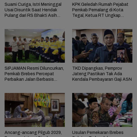
Suami Curiga, Istri Meninggal
KPK Geledah Rumah Pejabat
Usai Disuntik Saat Hendak
Pemkab Pemalang di Kota
Pulang dari RS Bhakti Asih
Tegal, Ketua RT Ungkap
Brebes
Terkait Kasus Bupati Anom
SIPJAMAN Resmi Diluncurkan,
TKD Dipangkas, Pemprov
Pemkab Brebes Percepat
Jateng Pastikan Tak Ada
Perbaikan Jalan Berbasis
Kendala Pembayaran Gaji ASN
Aduan Masyarakat
Ancang-ancang Pilgub 2029,
Usulan Pemekaran Brebes