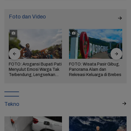
Foto dan Video
FOTO: Arogansi Bupati Pati
FOTO: Wisata Pasir Gibug,
Menyulut Emosi Warga Tak
Panorama Alam dan
a
Terbendung, Lengserkan
Rekreasi Keluarga di Brebes
Kekuasaan!
Tekno