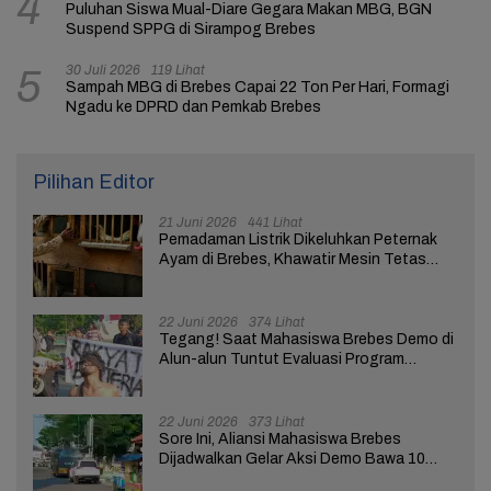
4
Puluhan Siswa Mual-Diare Gegara Makan MBG, BGN
Suspend SPPG di Sirampog Brebes
30 Juli 2026
119 Lihat
5
Sampah MBG di Brebes Capai 22 Ton Per Hari, Formagi
Ngadu ke DPRD dan Pemkab Brebes
Pilihan Editor
21 Juni 2026
441 Lihat
Pemadaman Listrik Dikeluhkan Peternak
Ayam di Brebes, Khawatir Mesin Tetas
Telur Terganggu
22 Juni 2026
374 Lihat
Tegang! Saat Mahasiswa Brebes Demo di
Alun-alun Tuntut Evaluasi Program
Pemerintah Pusat dan Daerah
22 Juni 2026
373 Lihat
Sore Ini, Aliansi Mahasiswa Brebes
Dijadwalkan Gelar Aksi Demo Bawa 10
Tuntutan ke Pendopo