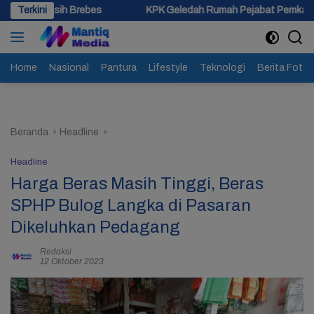
Langsung
es
Terkini
KPK Geledah Rumah Pejabat Pemkab Pemalang di Kota Teg
ke
konten
Home
Nasional
Pantura
Lifestyle
Teknologi
Berita Foto
Beranda
Headline
Headline
Harga Beras Masih Tinggi, Beras
SPHP Bulog Langka di Pasaran
Dikeluhkan Pedagang
Redaksi
12 Oktober 2023