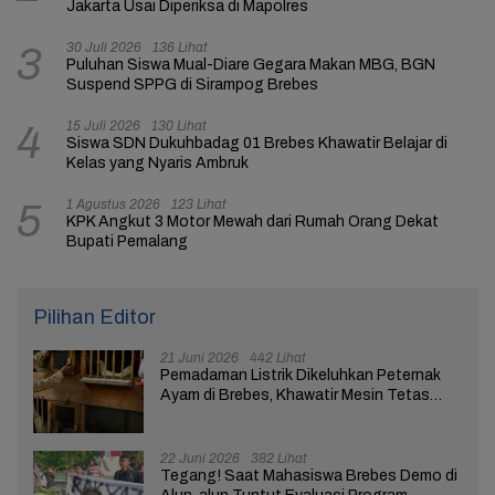
Jakarta Usai Diperiksa di Mapolres
30 Juli 2026
136 Lihat
3
Puluhan Siswa Mual-Diare Gegara Makan MBG, BGN
Suspend SPPG di Sirampog Brebes
15 Juli 2026
130 Lihat
4
Siswa SDN Dukuhbadag 01 Brebes Khawatir Belajar di
Kelas yang Nyaris Ambruk
1 Agustus 2026
123 Lihat
5
KPK Angkut 3 Motor Mewah dari Rumah Orang Dekat
Bupati Pemalang
Pilihan Editor
21 Juni 2026
442 Lihat
Pemadaman Listrik Dikeluhkan Peternak
Ayam di Brebes, Khawatir Mesin Tetas
Telur Terganggu
22 Juni 2026
382 Lihat
Tegang! Saat Mahasiswa Brebes Demo di