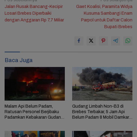
Navigasi
Jalan Rusak Bancang-Kecipir
Gaet Koalisi, Paramita Widya
pos
Losari Brebes Diperbaiki
Kusuma Sambangi Enam
dengan Anggaran Rp 7,7 Miliar
Parpol untuk Daftar Calon
Bupati Brebes
Baca Juga
Malam Api Belum Padam,
Gudang Limbah Non-B3 di
Ratusan Personel Berjibaku
Brebes Terbakar, 5 Jam Api
Padamkan Kebakaran Gudang
Belum Padam 8 Mobil Damkar
Limbah di Brebes
Dikerahkan