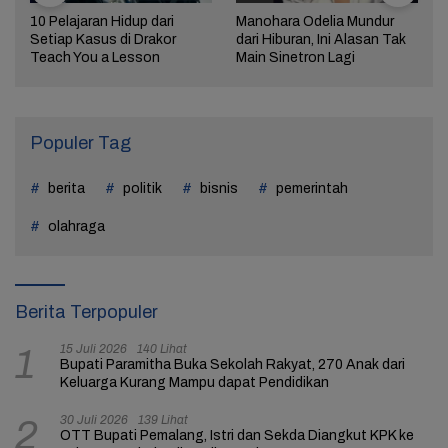
10 Pelajaran Hidup dari
Manohara Odelia Mundur
Setiap Kasus di Drakor
dari Hiburan, Ini Alasan Tak
Teach You a Lesson
Main Sinetron Lagi
Populer Tag
berita
politik
bisnis
pemerintah
olahraga
Berita Terpopuler
15 Juli 2026
140 Lihat
1
Bupati Paramitha Buka Sekolah Rakyat, 270 Anak dari
Keluarga Kurang Mampu dapat Pendidikan
30 Juli 2026
139 Lihat
2
OTT Bupati Pemalang, Istri dan Sekda Diangkut KPK ke