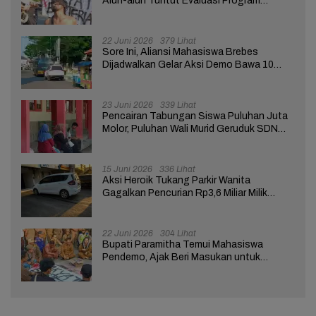
Alun-alun Tuntut Evaluasi Program
Pemerintah Pusat dan Daerah
22 Juni 2026
379 Lihat
Sore Ini, Aliansi Mahasiswa Brebes
Dijadwalkan Gelar Aksi Demo Bawa 10
Tuntutan ke Pendopo
23 Juni 2026
339 Lihat
Pencairan Tabungan Siswa Puluhan Juta
Molor, Puluhan Wali Murid Geruduk SDN
Brebes 02
15 Juni 2026
336 Lihat
Aksi Heroik Tukang Parkir Wanita
Gagalkan Pencurian Rp3,6 Miliar Milik
Nasabah Bank di Brebes
22 Juni 2026
304 Lihat
Bupati Paramitha Temui Mahasiswa
Pendemo, Ajak Beri Masukan untuk
Kemajuan Brebes