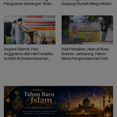
Penguatan Semangat “Brebes
Kunjungi Rumah Warga Miskin
Beres”
Segera Dilantik, Fery
Ada Perbaikan Jalan di Ruas
Anggrianto dan Heri Pasaribu
Brebes-Jatibarang, Pamor
Isi KSB di Dewan Kesenian
Minta Pengendara Hati-hati
Brebes Bersama Pamor
Wicaksono