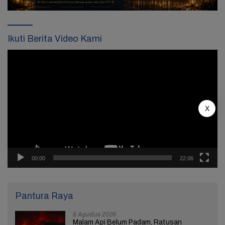
Ikuti Berita Video Kami
Pemutar
Video
X
00:00
22:06
Pantura Raya
8 Agustus 2026
Malam Api Belum Padam, Ratusan