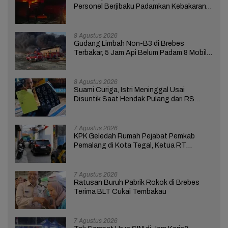
Personel Berjibaku Padamkan Kebakaran
Gudang Limbah di Brebes
8 Agustus 2026
Gudang Limbah Non-B3 di Brebes
Terbakar, 5 Jam Api Belum Padam 8 Mobil
Damkar Dikerahkan
8 Agustus 2026
Suami Curiga, Istri Meninggal Usai
Disuntik Saat Hendak Pulang dari RS
Bhakti Asih Brebes
7 Agustus 2026
KPK Geledah Rumah Pejabat Pemkab
Pemalang di Kota Tegal, Ketua RT
Ungkap Terkait Kasus Bupati Anom
7 Agustus 2026
Ratusan Buruh Pabrik Rokok di Brebes
Terima BLT Cukai Tembakau
7 Agustus 2026