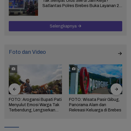
Tak Sempat Urus SIM di Jam Kerja?
Satlantas Polres Brebes Buka Layanan 24
Jam Selama 17 Hari
Selengkapnya
Foto dan Video
FOTO: Arogansi Bupati Pati
FOTO: Wisata Pasir Gibug,
Menyulut Emosi Warga Tak
Panorama Alam dan
a
Terbendung, Lengserkan
Rekreasi Keluarga di Brebes
Kekuasaan!