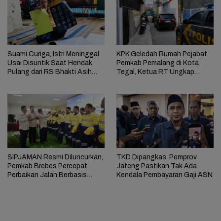
Suami Curiga, Istri Meninggal
KPK Geledah Rumah Pejabat
Usai Disuntik Saat Hendak
Pemkab Pemalang di Kota
Pulang dari RS Bhakti Asih
Tegal, Ketua RT Ungkap
Brebes
Terkait Kasus Bupati Anom
SIPJAMAN Resmi Diluncurkan,
TKD Dipangkas, Pemprov
Pemkab Brebes Percepat
Jateng Pastikan Tak Ada
Perbaikan Jalan Berbasis
Kendala Pembayaran Gaji ASN
Aduan Masyarakat