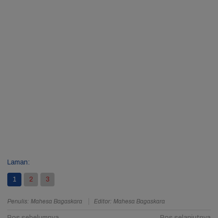
Laman:
1
2
3
Penulis: Mahesa Bagaskara
Editor: Mahesa Bagaskara
Pos sebelumnya
Pos selanjutnya