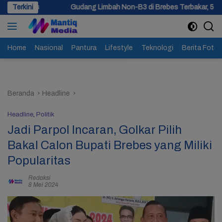
Langsung
Gudang Limbah Non-B3 di Brebes Terbakar, 5 Jam Api Belum Padam 
Terkini
ke
konten
Home
Nasional
Pantura
Lifestyle
Teknologi
Berita Foto
Beranda
Headline
Headline
,
Politik
Jadi Parpol Incaran, Golkar Pilih
Bakal Calon Bupati Brebes yang Miliki
Popularitas
Redaksi
8 Mei 2024