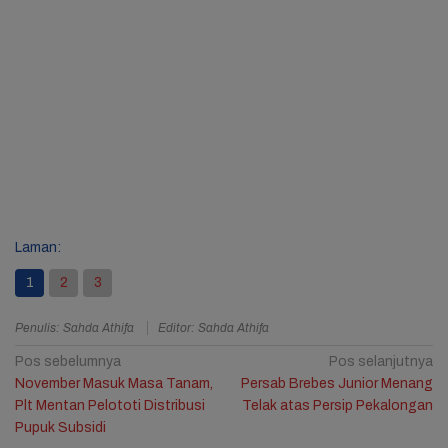
Laman:
1
2
3
Penulis: Sahda Athifa
Editor: Sahda Athifa
Navigasi
Pos sebelumnya
Pos selanjutnya
November Masuk Masa Tanam,
Persab Brebes Junior Menang
pos
Plt Mentan Pelototi Distribusi
Telak atas Persip Pekalongan
Pupuk Subsidi