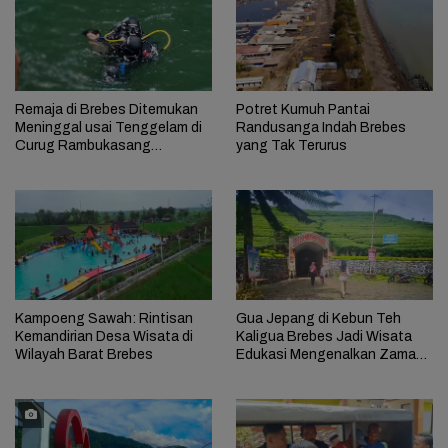
Remaja di Brebes Ditemukan
Potret Kumuh Pantai
Meninggal usai Tenggelam di
Randusanga Indah Brebes
Curug Rambukasang
yang Tak Terurus
Ciseureuh
Kampoeng Sawah: Rintisan
Gua Jepang di Kebun Teh
Kemandirian Desa Wisata di
Kaligua Brebes Jadi Wisata
Wilayah Barat Brebes
Edukasi Mengenalkan Zaman
Romusha