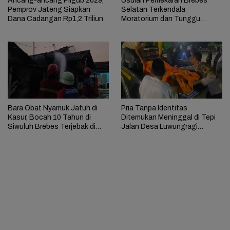
Ancang-ancang Pilgub 2029,
Usulan Pemekaran Brebes
Pemprov Jateng Siapkan
Selatan Terkendala
Dana Cadangan Rp1,2 Triliun
Moratorium dan Tunggu
Antrean Panjang
Bara Obat Nyamuk Jatuh di
Pria Tanpa Identitas
Kasur, Bocah 10 Tahun di
Ditemukan Meninggal di Tepi
Siwuluh Brebes Terjebak di
Jalan Desa Luwungragi
Rumah Terbakar
Brebes