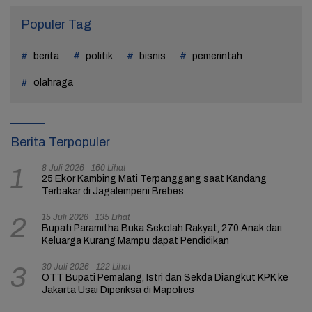
Populer Tag
berita
politik
bisnis
pemerintah
olahraga
Berita Terpopuler
8 Juli 2026
160 Lihat
1
25 Ekor Kambing Mati Terpanggang saat Kandang
Terbakar di Jagalempeni Brebes
15 Juli 2026
135 Lihat
2
Bupati Paramitha Buka Sekolah Rakyat, 270 Anak dari
Keluarga Kurang Mampu dapat Pendidikan
30 Juli 2026
122 Lihat
3
OTT Bupati Pemalang, Istri dan Sekda Diangkut KPK ke
Jakarta Usai Diperiksa di Mapolres