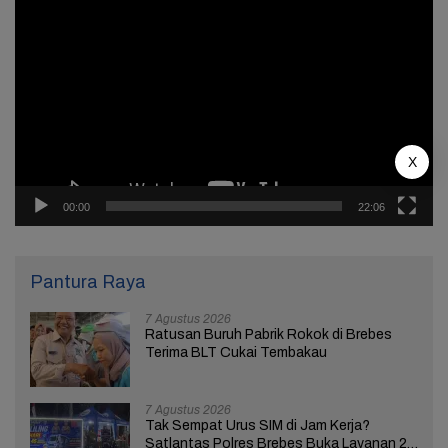
Pemutar
Video
X
00:00
22:06
Pantura Raya
7 Agustus 2026
Ratusan Buruh Pabrik Rokok di Brebes
Terima BLT Cukai Tembakau
7 Agustus 2026
Tak Sempat Urus SIM di Jam Kerja?
Satlantas Polres Brebes Buka Layanan 24