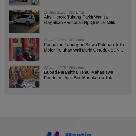
Tuntutan ke Pendopo
15 Juni 2026
327 Lihat
Aksi Heroik Tukang Parkir Wanita
Gagalkan Pencurian Rp3,6 Miliar Milik
Nasabah Bank di Brebes
23 Juni 2026
322 Lihat
Pencairan Tabungan Siswa Puluhan Juta
Molor, Puluhan Wali Murid Geruduk SDN
Brebes 02
22 Juni 2026
294 Lihat
Bupati Paramitha Temui Mahasiswa
Pendemo, Ajak Beri Masukan untuk
Kemajuan Brebes