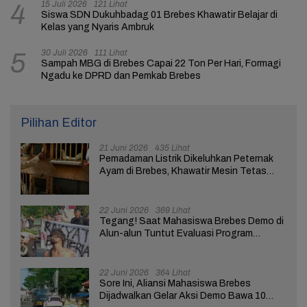
15 Juli 2026
121 Lihat
4
Siswa SDN Dukuhbadag 01 Brebes Khawatir Belajar di
Kelas yang Nyaris Ambruk
30 Juli 2026
111 Lihat
5
Sampah MBG di Brebes Capai 22 Ton Per Hari, Formagi
Ngadu ke DPRD dan Pemkab Brebes
Pilihan Editor
21 Juni 2026
435 Lihat
Pemadaman Listrik Dikeluhkan Peternak
Ayam di Brebes, Khawatir Mesin Tetas
Telur Terganggu
22 Juni 2026
369 Lihat
Tegang! Saat Mahasiswa Brebes Demo di
Alun-alun Tuntut Evaluasi Program
Pemerintah Pusat dan Daerah
22 Juni 2026
364 Lihat
Sore Ini, Aliansi Mahasiswa Brebes
Dijadwalkan Gelar Aksi Demo Bawa 10