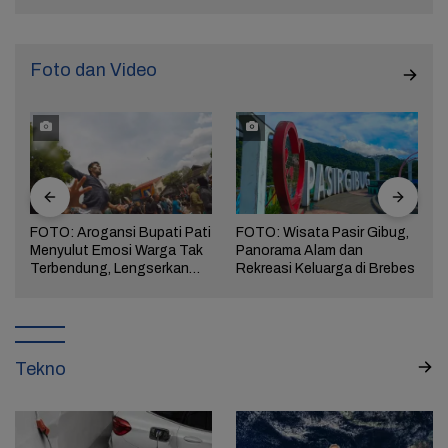
Foto dan Video
FOTO: Arogansi Bupati Pati
FOTO: Wisata Pasir Gibug,
Menyulut Emosi Warga Tak
Panorama Alam dan
a
Terbendung, Lengserkan
Rekreasi Keluarga di Brebes
Kekuasaan!
Tekno