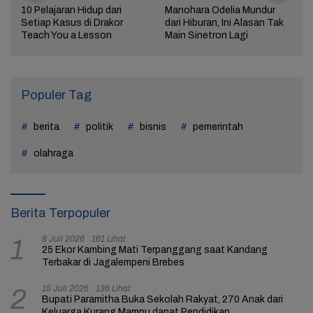
10 Pelajaran Hidup dari
Manohara Odelia Mundur
Setiap Kasus di Drakor
dari Hiburan, Ini Alasan Tak
Teach You a Lesson
Main Sinetron Lagi
Populer Tag
berita
politik
bisnis
pemerintah
olahraga
Berita Terpopuler
8 Juli 2026
161 Lihat
1
25 Ekor Kambing Mati Terpanggang saat Kandang
Terbakar di Jagalempeni Brebes
15 Juli 2026
136 Lihat
2
Bupati Paramitha Buka Sekolah Rakyat, 270 Anak dari
Keluarga Kurang Mampu dapat Pendidikan