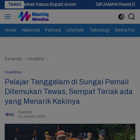
Langsung
asus Bupati Anom
Terkini
SIPJAMAN Resmi Diluncurkan, Pemkab Breb
ke
konten
Home
Nasional
Pantura
Lifestyle
Teknologi
Berita Foto
Beranda
Headline
Headline
Pelajar Tenggelam di Sungai Pemali
Ditemukan Tewas, Sempat Teriak ada
yang Menarik Kakinya
Redaksi
13 Januari 2024