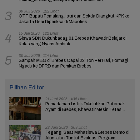
30 Juli 2026
122 Lihat
3
OTT Bupati Pemalang, Istri dan Sekda Diangkut KPK ke
Jakarta Usai Diperiksa di Mapolres
15 Juli 2026
122 Lihat
4
Siswa SDN Dukuhbadag 01 Brebes Khawatir Belajar di
Kelas yang Nyaris Ambruk
30 Juli 2026
114 Lihat
5
Sampah MBG di Brebes Capai 22 Ton Per Hari, Formagi
Ngadu ke DPRD dan Pemkab Brebes
Pilihan Editor
21 Juni 2026
435 Lihat
Pemadaman Listrik Dikeluhkan Peternak
Ayam di Brebes, Khawatir Mesin Tetas
Telur Terganggu
22 Juni 2026
369 Lihat
Tegang! Saat Mahasiswa Brebes Demo di
Alun-alun Tuntut Evaluasi Program