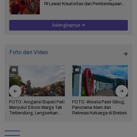
RI Lewat Kreativitas dan Pemberdayaan
Perempuan
Selengkapnya
Foto dan Video
FOTO: Arogansi Bupati Pati
FOTO: Wisata Pasir Gibug,
Menyulut Emosi Warga Tak
Panorama Alam dan
a
Terbendung, Lengserkan
Rekreasi Keluarga di Brebes
Kekuasaan!