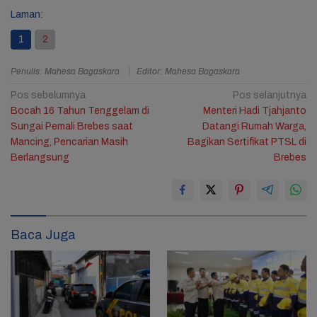
Laman:
1
2
Penulis: Mahesa Bagaskara
Editor: Mahesa Bagaskara
Navigasi
Pos sebelumnya
Pos selanjutnya
Bocah 16 Tahun Tenggelam di
Menteri Hadi Tjahjanto
pos
Sungai Pemali Brebes saat
Datangi Rumah Warga,
Mancing, Pencarian Masih
Bagikan Sertifikat PTSL di
Berlangsung
Brebes
2
Baca Juga