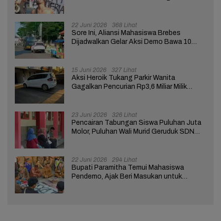
Pemerintah Pusat dan Daerah
22 Juni 2026
368 Lihat
Sore Ini, Aliansi Mahasiswa Brebes
Dijadwalkan Gelar Aksi Demo Bawa 10
Tuntutan ke Pendopo
15 Juni 2026
327 Lihat
Aksi Heroik Tukang Parkir Wanita
Gagalkan Pencurian Rp3,6 Miliar Milik
Nasabah Bank di Brebes
23 Juni 2026
326 Lihat
Pencairan Tabungan Siswa Puluhan Juta
Molor, Puluhan Wali Murid Geruduk SDN
Brebes 02
22 Juni 2026
294 Lihat
Bupati Paramitha Temui Mahasiswa
Pendemo, Ajak Beri Masukan untuk
Kemajuan Brebes