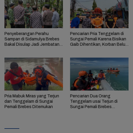
Penyeberangan Perahu
Pencarian Pria Tenggelam di
Sampan di Sidamulya Brebes
Sungai Pemali Karena Bisikan
Bakal Disulap Jadi Jembatan
Gaib Dihentikan, Korban Belum
Gantung
Ditemukan
Pria Mabuk Miras yang Terjun
Pencarian Dua Orang
dan Tenggelam di Sungai
Tenggelam usai Terjun di
Pemali Brebes Ditemukan
Sungai Pemali Brebes
Dilakukan Hingga Lepas
Pantai