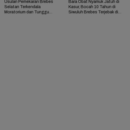
Usulan Pemekaran Brebes
Bara Obat Nyamuk Jatuh di
Selatan Terkendala
Kasur, Bocah 10 Tahun di
Moratorium dan Tunggu
Siwuluh Brebes Terjebak di
Antrean Panjang
Rumah Terbakar