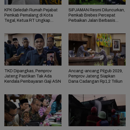
KPK Geledah Rumah Pejabat
SIPJAMAN Resmi Diluncurkan,
Pemkab Pemalang di Kota
Pemkab Brebes Percepat
Tegal, Ketua RT Ungkap
Perbaikan Jalan Berbasis
Terkait Kasus Bupati Anom
Aduan Masyarakat
TKD Dipangkas, Pemprov
Ancang-ancang Pilgub 2029,
Jateng Pastikan Tak Ada
Pemprov Jateng Siapkan
Kendala Pembayaran Gaji ASN
Dana Cadangan Rp1,2 Triliun