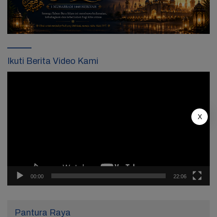
Ikuti Berita Video Kami
Pemutar
Video
X
00:00
22:06
Pantura Raya