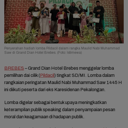
Penyerahan hadiah lomba Pildacil dalam rangka Maulid Nabi Muhammad
Saw di Grand Dian Hotel Brebes. (Foto: Istimewa)
BREBES
– Grand Dian Hotel Brebes menggelar lomba
pemilihan dai cilik (
Pildacil
) tingkat SD/MI. Lomba dalam
rangkaian peringatan Maulid Nabi Muhammad Saw 1445 H
ini diikuti peserta dari eks Karesidenan Pekalongan.
Lomba digelar sebagai bentuk upaya meningkatkan
keterampilan publik speaking dalam penyampaian pesan
moral dan keagamaan di hadapan publik.