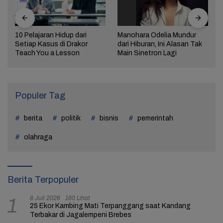
10 Pelajaran Hidup dari
Manohara Odelia Mundur
Setiap Kasus di Drakor
dari Hiburan, Ini Alasan Tak
Teach You a Lesson
Main Sinetron Lagi
Populer Tag
berita
politik
bisnis
pemerintah
olahraga
Berita Terpopuler
8 Juli 2026
160 Lihat
1
25 Ekor Kambing Mati Terpanggang saat Kandang
Terbakar di Jagalempeni Brebes