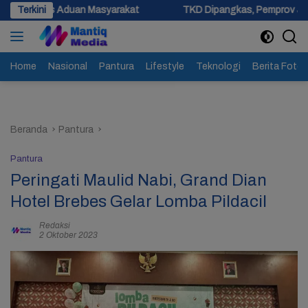
Langsung
n Masyarakat
Terkini
TKD Dipangkas, Pemprov Jateng Pastikan Tak 
ke
konten
Home
Nasional
Pantura
Lifestyle
Teknologi
Berita Foto
Beranda
Pantura
Pantura
Peringati Maulid Nabi, Grand Dian
Hotel Brebes Gelar Lomba Pildacil
Redaksi
2 Oktober 2023