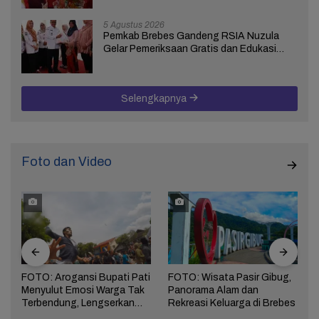
5 Agustus 2026
Pemkab Brebes Gandeng RSIA Nuzula
Gelar Pemeriksaan Gratis dan Edukasi
bagi 100 Ibu Hamil
Selengkapnya
Foto dan Video
FOTO: Arogansi Bupati Pati
FOTO: Wisata Pasir Gibug,
Menyulut Emosi Warga Tak
Panorama Alam dan
a
Terbendung, Lengserkan
Rekreasi Keluarga di Brebes
Kekuasaan!