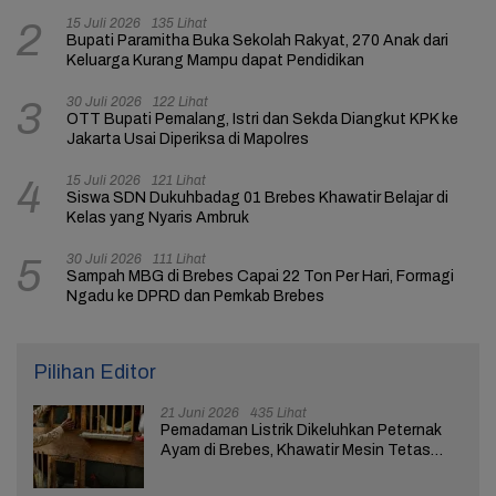
15 Juli 2026
135 Lihat
2
Bupati Paramitha Buka Sekolah Rakyat, 270 Anak dari
Keluarga Kurang Mampu dapat Pendidikan
30 Juli 2026
122 Lihat
3
OTT Bupati Pemalang, Istri dan Sekda Diangkut KPK ke
Jakarta Usai Diperiksa di Mapolres
15 Juli 2026
121 Lihat
4
Siswa SDN Dukuhbadag 01 Brebes Khawatir Belajar di
Kelas yang Nyaris Ambruk
30 Juli 2026
111 Lihat
5
Sampah MBG di Brebes Capai 22 Ton Per Hari, Formagi
Ngadu ke DPRD dan Pemkab Brebes
Pilihan Editor
21 Juni 2026
435 Lihat
Pemadaman Listrik Dikeluhkan Peternak
Ayam di Brebes, Khawatir Mesin Tetas
Telur Terganggu