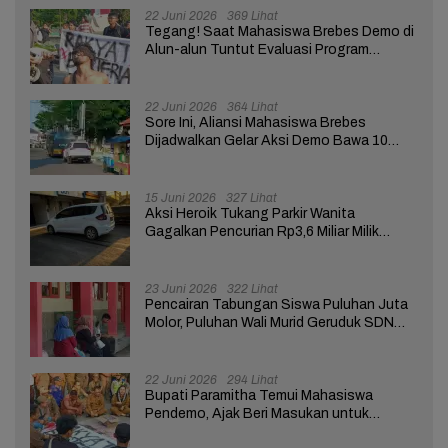
22 Juni 2026
369 Lihat
Tegang! Saat Mahasiswa Brebes Demo di
Alun-alun Tuntut Evaluasi Program
Pemerintah Pusat dan Daerah
22 Juni 2026
364 Lihat
Sore Ini, Aliansi Mahasiswa Brebes
Dijadwalkan Gelar Aksi Demo Bawa 10
Tuntutan ke Pendopo
15 Juni 2026
327 Lihat
Aksi Heroik Tukang Parkir Wanita
Gagalkan Pencurian Rp3,6 Miliar Milik
Nasabah Bank di Brebes
23 Juni 2026
322 Lihat
Pencairan Tabungan Siswa Puluhan Juta
Molor, Puluhan Wali Murid Geruduk SDN
Brebes 02
22 Juni 2026
294 Lihat
Bupati Paramitha Temui Mahasiswa
Pendemo, Ajak Beri Masukan untuk
Kemajuan Brebes