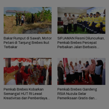
Selama 17 Hari
Bakar Rumput di Sawah, Motor
SIPJAMAN Resmi Diluncurkan,
Petani di Tanjung Brebes Ikut
Pemkab Brebes Percepat
Terbakar
Perbaikan Jalan Berbasis
Aduan Masyarakat
Pemkab Brebes Kobarkan
Pemkab Brebes Gandeng
Semangat HUT RI Lewat
RSIA Nuzula Gelar
Kreativitas dan Pemberdayaan
Pemeriksaan Gratis dan
Perempuan
Edukasi bagi 100 Ibu Hamil