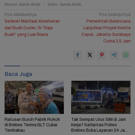
Penulis: Sahda Athifa
Editor: Sahda Athifa
Navigasi
Pos sebelumnya
Pos selanjutnya
Sederet Manfaat Kesehatan
Pemerintah Berencana
pos
dari Buah Durian, Si “Raja
Lanjutkan Proyek Kereta
Buah” yang Luar Biasa
Cepat, Jakarta-Surabaya
Cuma 3,5 Jam
Baca Juga
Ratusan Buruh Pabrik Rokok
Tak Sempat Urus SIM di Jam
di Brebes Terima BLT Cukai
Kerja? Satlantas Polres
Tembakau
Brebes Buka Layanan 24 Jam