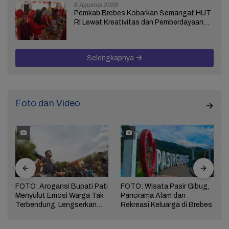
6 Agustus 2026
Pemkab Brebes Kobarkan Semangat HUT
RI Lewat Kreativitas dan Pemberdayaan
Perempuan
Selengkapnya
Foto dan Video
FOTO: Arogansi Bupati Pati
FOTO: Wisata Pasir Gibug,
Menyulut Emosi Warga Tak
Panorama Alam dan
a
Terbendung, Lengserkan
Rekreasi Keluarga di Brebes
Kekuasaan!