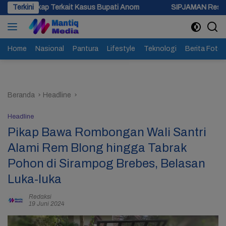
Langsung
kait Kasus Bupati Anom
Terkini
SIPJAMAN Resmi Diluncurkan, Pemka
ke
konten
Home
Nasional
Pantura
Lifestyle
Teknologi
Berita Foto
Beranda
Headline
Headline
Pikap Bawa Rombongan Wali Santri
Alami Rem Blong hingga Tabrak
Pohon di Sirampog Brebes, Belasan
Luka-luka
Redaksi
19 Juni 2024