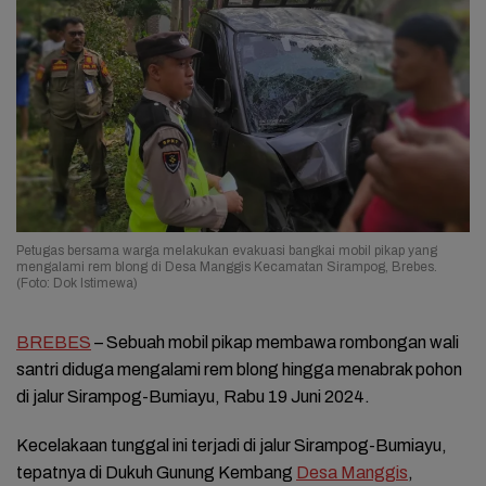
Petugas bersama warga melakukan evakuasi bangkai mobil pikap yang
mengalami rem blong di Desa Manggis Kecamatan Sirampog, Brebes.
(Foto: Dok Istimewa)
BREBES
– Sebuah mobil pikap membawa rombongan wali
santri diduga mengalami rem blong hingga menabrak pohon
di jalur Sirampog-Bumiayu, Rabu 19 Juni 2024.
Kecelakaan tunggal ini terjadi di jalur Sirampog-Bumiayu,
tepatnya di Dukuh Gunung Kembang
Desa Manggis
,