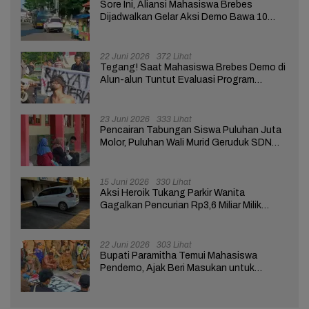
Sore Ini, Aliansi Mahasiswa Brebes
Dijadwalkan Gelar Aksi Demo Bawa 10
Tuntutan ke Pendopo
22 Juni 2026
372 Lihat
Tegang! Saat Mahasiswa Brebes Demo di
Alun-alun Tuntut Evaluasi Program
Pemerintah Pusat dan Daerah
23 Juni 2026
333 Lihat
Pencairan Tabungan Siswa Puluhan Juta
Molor, Puluhan Wali Murid Geruduk SDN
Brebes 02
15 Juni 2026
330 Lihat
Aksi Heroik Tukang Parkir Wanita
Gagalkan Pencurian Rp3,6 Miliar Milik
Nasabah Bank di Brebes
22 Juni 2026
303 Lihat
Bupati Paramitha Temui Mahasiswa
Pendemo, Ajak Beri Masukan untuk
Kemajuan Brebes