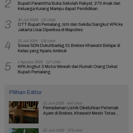
2
Bupati Paramitha Buka Sekolah Rakyat, 270 Anak dari
Keluarga Kurang Mampu dapat Pendidikan
30 Juli 2026
131 Lihat
3
OTT Bupati Pemalang, Istri dan Sekda Diangkut KPK ke
Jakarta Usai Diperiksa di Mapolres
15 Juli 2026
128 Lihat
4
Siswa SDN Dukuhbadag 01 Brebes Khawatir Belajar di
Kelas yang Nyaris Ambruk
1 Agustus 2026
117 Lihat
5
KPK Angkut 3 Motor Mewah dari Rumah Orang Dekat
Bupati Pemalang
Pilihan Editor
21 Juni 2026
440 Lihat
Pemadaman Listrik Dikeluhkan Peternak
Ayam di Brebes, Khawatir Mesin Tetas
Telur Terganggu
22 Juni 2026
373 Lihat