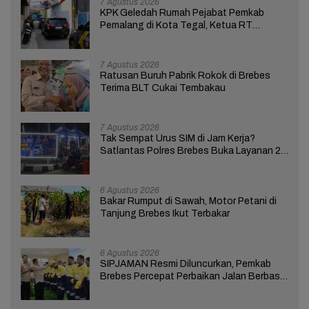
7 Agustus 2026
KPK Geledah Rumah Pejabat Pemkab
Pemalang di Kota Tegal, Ketua RT
Ungkap Terkait Kasus Bupati Anom
7 Agustus 2026
Ratusan Buruh Pabrik Rokok di Brebes
Terima BLT Cukai Tembakau
7 Agustus 2026
Tak Sempat Urus SIM di Jam Kerja?
Satlantas Polres Brebes Buka Layanan 24
Jam Selama 17 Hari
6 Agustus 2026
Bakar Rumput di Sawah, Motor Petani di
Tanjung Brebes Ikut Terbakar
6 Agustus 2026
SIPJAMAN Resmi Diluncurkan, Pemkab
Brebes Percepat Perbaikan Jalan Berbasis
Aduan Masyarakat