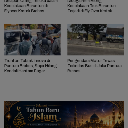
Delapan Orang Terluka dalam
Diduga Rem Blong,
Kecelakaan Beruntun di
Kecelakaan Truk Beruntun
Flyover Kretek Brebes
Terjadi di Fly Over Kretek
Brebes, Tiga Motor Ikut
Terlibat
Tronton Tabrak Innova di
Pengendara Motor Tewas
Pantura Brebes, Sopir Hilang
Terlindas Bus di Jalur Pantura
Kendali Hantam Pagar
Brebes
Kecamatan dan Sekolah