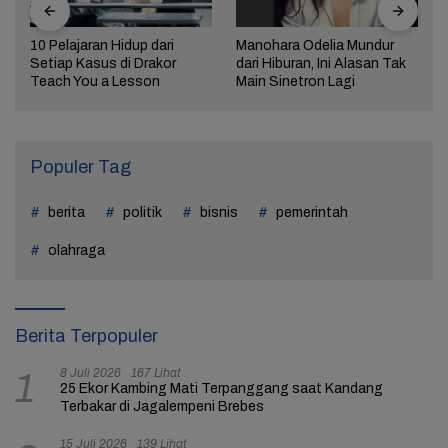
10 Pelajaran Hidup dari
Manohara Odelia Mundur
Setiap Kasus di Drakor
dari Hiburan, Ini Alasan Tak
Teach You a Lesson
Main Sinetron Lagi
Populer Tag
berita
politik
bisnis
pemerintah
olahraga
Berita Terpopuler
8 Juli 2026
167 Lihat
1
25 Ekor Kambing Mati Terpanggang saat Kandang
Terbakar di Jagalempeni Brebes
15 Juli 2026
139 Lihat