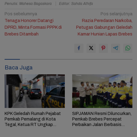
Penulis: Mahesa Bagaskara
Editor: Sahda Athifa
Navigasi
Pos sebelumnya
Pos selanjutnya
Tenaga Honorer Datangi
Razia Peredaran Narkoba,
pos
DPRD, Minta Formasi PPPK di
Petugas Gabungan Geledah
Brebes Ditambah
Kamar Hunian Lapas Brebes
Baca Juga
KPK Geledah Rumah Pejabat
SIPJAMAN Resmi Diluncurkan,
Pemkab Pemalang di Kota
Pemkab Brebes Percepat
Tegal, Ketua RT Ungkap
Perbaikan Jalan Berbasis
Terkait Kasus Bupati Anom
Aduan Masyarakat