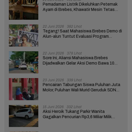
Pemadaman Listrik Dikeluhkan Peternak
Ayam di Brebes, Khawatir Mesin Tetas
Telur Terganggu
22 Juni 2026
382 Lihat
Tegang! Saat Mahasiswa Brebes Demo di
Alun-alun Tuntut Evaluasi Program
Pemerintah Pusat dan Daerah
22 Juni 2026
378 Lihat
Sore Ini, Aliansi Mahasiswa Brebes
Dijadwalkan Gelar Aksi Demo Bawa 10
Tuntutan ke Pendopo
23 Juni 2026
339 Lihat
Pencairan Tabungan Siswa Puluhan Juta
Molor, Puluhan Wali Murid Geruduk SDN
Brebes 02
15 Juni 2026
332 Lihat
Aksi Heroik Tukang Parkir Wanita
Gagalkan Pencurian Rp3,6 Miliar Milik
Nasabah Bank di Brebes