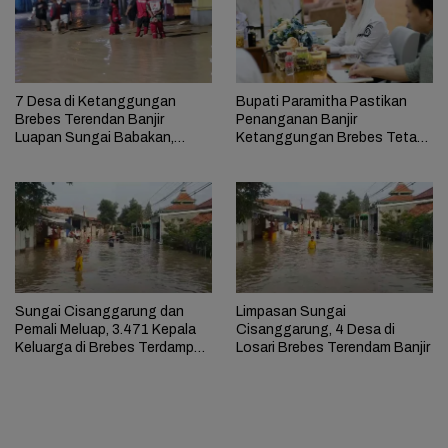
7 Desa di Ketanggungan
Bupati Paramitha Pastikan
Brebes Terendan Banjir
Penanganan Banjir
Luapan Sungai Babakan,
Ketanggungan Brebes Tetap
Meluas hingga Pantura
Berjalan
Sungai Cisanggarung dan
Limpasan Sungai
Pemali Meluap, 3.471 Kepala
Cisanggarung, 4 Desa di
Keluarga di Brebes Terdampak
Losari Brebes Terendam Banjir
Banjir