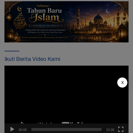
Ikuti Berita Video Kami
Pemutar
Video
X
00:00
22:06