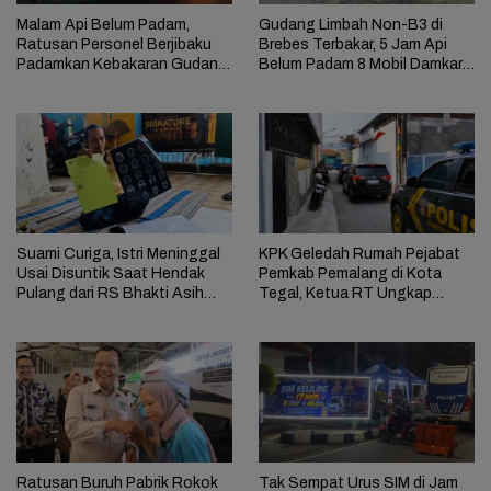
Malam Api Belum Padam,
Gudang Limbah Non-B3 di
Ratusan Personel Berjibaku
Brebes Terbakar, 5 Jam Api
Padamkan Kebakaran Gudang
Belum Padam 8 Mobil Damkar
Limbah di Brebes
Dikerahkan
Suami Curiga, Istri Meninggal
KPK Geledah Rumah Pejabat
Usai Disuntik Saat Hendak
Pemkab Pemalang di Kota
Pulang dari RS Bhakti Asih
Tegal, Ketua RT Ungkap
Brebes
Terkait Kasus Bupati Anom
Ratusan Buruh Pabrik Rokok
Tak Sempat Urus SIM di Jam