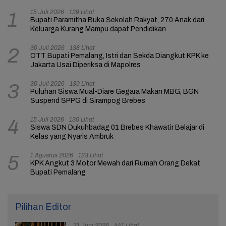
15 Juli 2026
139 Lihat
1
Bupati Paramitha Buka Sekolah Rakyat, 270 Anak dari
Keluarga Kurang Mampu dapat Pendidikan
30 Juli 2026
138 Lihat
2
OTT Bupati Pemalang, Istri dan Sekda Diangkut KPK ke
Jakarta Usai Diperiksa di Mapolres
30 Juli 2026
130 Lihat
3
Puluhan Siswa Mual-Diare Gegara Makan MBG, BGN
Suspend SPPG di Sirampog Brebes
15 Juli 2026
130 Lihat
4
Siswa SDN Dukuhbadag 01 Brebes Khawatir Belajar di
Kelas yang Nyaris Ambruk
1 Agustus 2026
123 Lihat
5
KPK Angkut 3 Motor Mewah dari Rumah Orang Dekat
Bupati Pemalang
Pilihan Editor
21 Juni 2026
441 Lihat