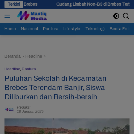
Langsung
Terkini
Gudang Limbah Non-B3 di Brebes Terbakar, 5 Jam Api Belum
ke
konten
Home
Nasional
Pantura
Lifestyle
Teknologi
Berita Foto
Beranda
Headline
Headline
,
Pantura
Puluhan Sekolah di Kecamatan
Brebes Terendam Banjir, Siswa
Diliburkan dan Bersih-bersih
Redaksi
18 Januari 2025