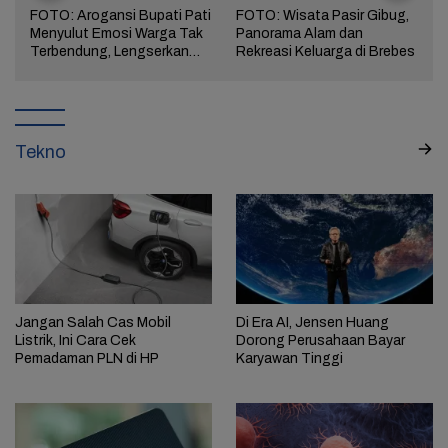
FOTO: Arogansi Bupati Pati
FOTO: Wisata Pasir Gibug,
Menyulut Emosi Warga Tak
Panorama Alam dan
a
Terbendung, Lengserkan
Rekreasi Keluarga di Brebes
Kekuasaan!
Tekno
Jangan Salah Cas Mobil
Di Era AI, Jensen Huang
Listrik, Ini Cara Cek
Dorong Perusahaan Bayar
Pemadaman PLN di HP
Karyawan Tinggi