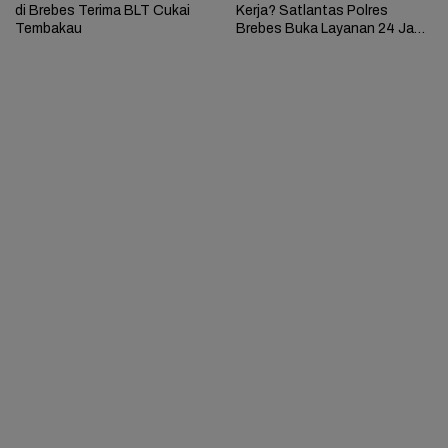
di Brebes Terima BLT Cukai
Kerja? Satlantas Polres
Tembakau
Brebes Buka Layanan 24 Jam
Selama 17 Hari