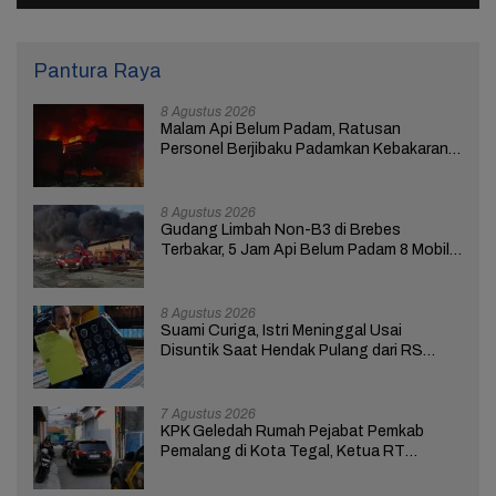
Pantura Raya
8 Agustus 2026
Malam Api Belum Padam, Ratusan
Personel Berjibaku Padamkan Kebakaran
Gudang Limbah di Brebes
8 Agustus 2026
Gudang Limbah Non-B3 di Brebes
Terbakar, 5 Jam Api Belum Padam 8 Mobil
Damkar Dikerahkan
8 Agustus 2026
Suami Curiga, Istri Meninggal Usai
Disuntik Saat Hendak Pulang dari RS
Bhakti Asih Brebes
7 Agustus 2026
KPK Geledah Rumah Pejabat Pemkab
Pemalang di Kota Tegal, Ketua RT
Ungkap Terkait Kasus Bupati Anom