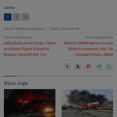
Laman:
1
2
3
Penulis: Mahesa Bagaskara
Editor: Sahda Athifa
Navigasi
Pos sebelumnya
Pos selanjutnya
Kabar Baik untuk Petani, Tahun
Menteri UMKM Maman Ancam
pos
ini Alokasi Pupuk Subsidi di
Blokir Ecommerce Jika Tak
Brebes Capai 65.000 Ton
Libatkan Pelaku UMKM
Baca Juga