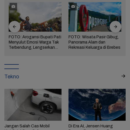
FOTO: Arogansi Bupati Pati
FOTO: Wisata Pasir Gibug,
Menyulut Emosi Warga Tak
Panorama Alam dan
a
Terbendung, Lengserkan
Rekreasi Keluarga di Brebes
Kekuasaan!
Tekno
Jangan Salah Cas Mobil
Di Era AI, Jensen Huang