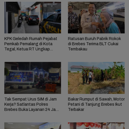
KPK Geledah Rumah Pejabat
Ratusan Buruh Pabrik Rokok
Pemkab Pemalang di Kota
di Brebes Terima BLT Cukai
Tegal, Ketua RT Ungkap
Tembakau
Terkait Kasus Bupati Anom
Tak Sempat Urus SIM di Jam
Bakar Rumput di Sawah, Motor
Kerja? Satlantas Polres
Petani di Tanjung Brebes Ikut
Brebes Buka Layanan 24 Jam
Terbakar
Selama 17 Hari