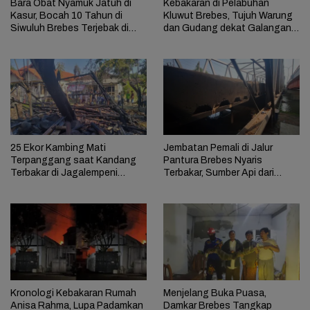
Bara Obat Nyamuk Jatuh di
Kebakaran di Pelabuhan
Kasur, Bocah 10 Tahun di
Kluwut Brebes, Tujuh Warung
Siwuluh Brebes Terjebak di
dan Gudang dekat Galangan
Rumah Terbakar
Kapal Ludes
25 Ekor Kambing Mati
Jembatan Pemali di Jalur
Terpanggang saat Kandang
Pantura Brebes Nyaris
Terbakar di Jagalempeni
Terbakar, Sumber Api dari
Brebes
Kolong Jembatan
Kronologi Kebakaran Rumah
Menjelang Buka Puasa,
Anisa Rahma, Lupa Padamkan
Damkar Brebes Tangkap