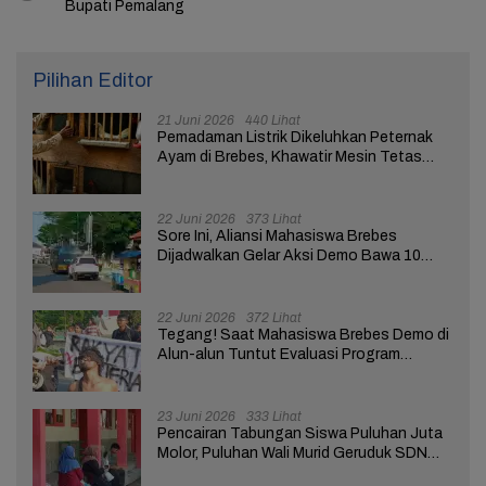
Bupati Pemalang
Pilihan Editor
21 Juni 2026
440 Lihat
Pemadaman Listrik Dikeluhkan Peternak
Ayam di Brebes, Khawatir Mesin Tetas
Telur Terganggu
22 Juni 2026
373 Lihat
Sore Ini, Aliansi Mahasiswa Brebes
Dijadwalkan Gelar Aksi Demo Bawa 10
Tuntutan ke Pendopo
22 Juni 2026
372 Lihat
Tegang! Saat Mahasiswa Brebes Demo di
Alun-alun Tuntut Evaluasi Program
Pemerintah Pusat dan Daerah
23 Juni 2026
333 Lihat
Pencairan Tabungan Siswa Puluhan Juta
Molor, Puluhan Wali Murid Geruduk SDN
Brebes 02