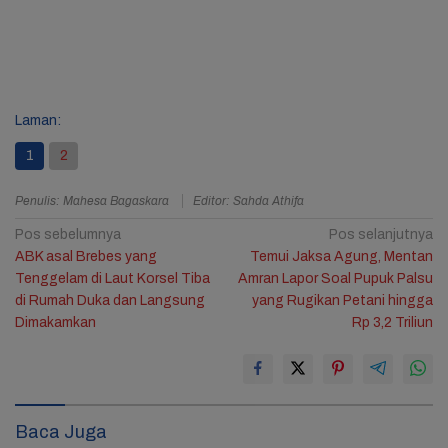
Laman:
1
2
Penulis: Mahesa Bagaskara
Editor: Sahda Athifa
Navigasi
Pos sebelumnya
Pos selanjutnya
ABK asal Brebes yang
Temui Jaksa Agung, Mentan
pos
Tenggelam di Laut Korsel Tiba
Amran Lapor Soal Pupuk Palsu
di Rumah Duka dan Langsung
yang Rugikan Petani hingga
Dimakamkan
Rp 3,2 Triliun
Baca Juga