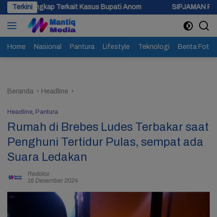
Langsung
Terkait Kasus Bupati Anom
Terkini
SIPJAMAN Resmi Diluncurkan, Pe
ke
konten
Home
Nasional
Pantura
Lifestyle
Teknologi
Berita Foto
Beranda
Headline
Headline
,
Pantura
Rumah di Brebes Ludes Terbakar saat
Penghuni Tertidur Pulas, sempat ada
Suara Ledakan
Redaksi
16 Desember 2024