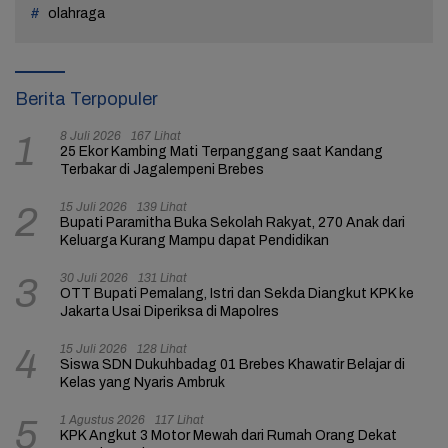
olahraga
Berita Terpopuler
8 Juli 2026
167 Lihat
1
25 Ekor Kambing Mati Terpanggang saat Kandang
Terbakar di Jagalempeni Brebes
15 Juli 2026
139 Lihat
2
Bupati Paramitha Buka Sekolah Rakyat, 270 Anak dari
Keluarga Kurang Mampu dapat Pendidikan
30 Juli 2026
131 Lihat
3
OTT Bupati Pemalang, Istri dan Sekda Diangkut KPK ke
Jakarta Usai Diperiksa di Mapolres
15 Juli 2026
128 Lihat
4
Siswa SDN Dukuhbadag 01 Brebes Khawatir Belajar di
Kelas yang Nyaris Ambruk
1 Agustus 2026
117 Lihat
5
KPK Angkut 3 Motor Mewah dari Rumah Orang Dekat