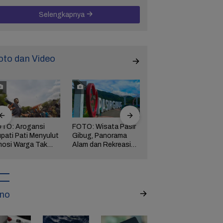
Selengkapnya
oto dan Video
TO: Arogansi
FOTO: Wisata Pasir
FOTO: Ribuan Orang
pati Pati Menyulut
Gibug, Panorama
Berwisata ke IKN di
osi Warga Tak
Alam dan Rekreasi
Hari Kedua Lebaran
rbendung,
Keluarga di Brebes
ngserkan
kuasaan!
no