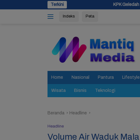
Langsung
Terkini
KPK Geledah Rumah Pejabat Pemkab Pe
ke
Indeks
Peta
konten
tutup
Home
Nasional
Pantura
Lifestyle
Wisata
Bisnis
Teknologi
Beranda
Headline
Headline
Volume Air Waduk Malah