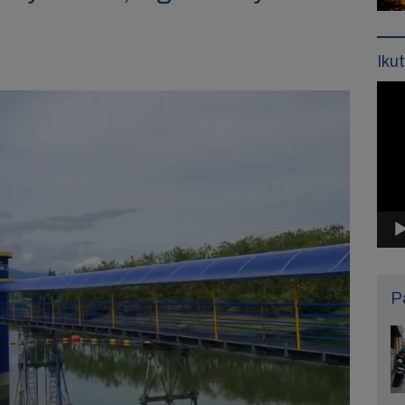
Iku
Pemu
Vide
P