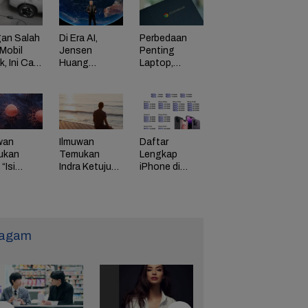
an Salah
Di Era AI,
Perbedaan
Mobil
Jensen
Penting
ik, Ini Cara
Huang
Laptop,
Dorong
Chromebook,
adaman
Perusahaan
dan Windows
di HP
Bayar
Karyawan
Tinggi
wan
Ilmuwan
Daftar
ukan
Temukan
Lengkap
“Isi
Indra Ketujuh
iPhone di
g” Energi
Manusia, Apa
Indonesia
 Tunda
Fungsinya?
Naik Harga,
uaan
iPhone 16
Naik Rp 1
Juta
agam