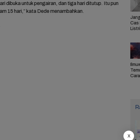
ari dibuka untuk pengairan, dan tiga hari ditutup. Itu pun
lam 15 hari,” kata Dede menambahkan.
Jang
Cas 
…
Listr
Cek
Pem
PLN 
Ilmu
Tem
Cara 
Ulan
Sel,
Pen
R
X