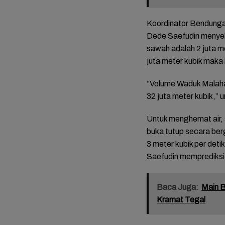
Koordinator Bendung
Dede Saefudin menyebu
sawah adalah 2 juta met
juta meter kubik maka i
“Volume Waduk Malahay
32 juta meter kubik,
Untuk menghemat air,
FOTO: 
buka tutup secara bergi
Mariah
3 meter kubik per det
Tasyak
Bupati
Saefudin memprediksi a
Mitha-
Baca Juga:
Main B
Kramat Tegal