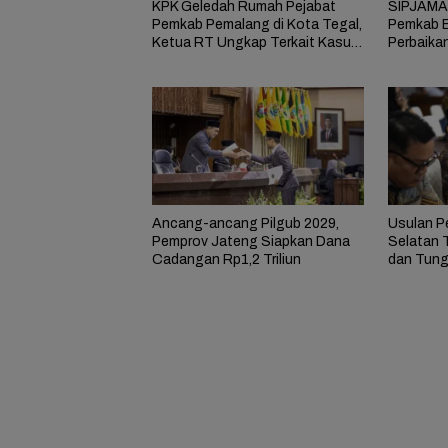
KPK Geledah Rumah Pejabat
SIPJAMAN
Pemkab Pemalang di Kota Tegal,
Pemkab B
Ketua RT Ungkap Terkait Kasus
Perbaika
Bupati Anom
Masyarak
Ancang-ancang Pilgub 2029,
Usulan P
Pemprov Jateng Siapkan Dana
Selatan 
Cadangan Rp1,2 Triliun
dan Tung