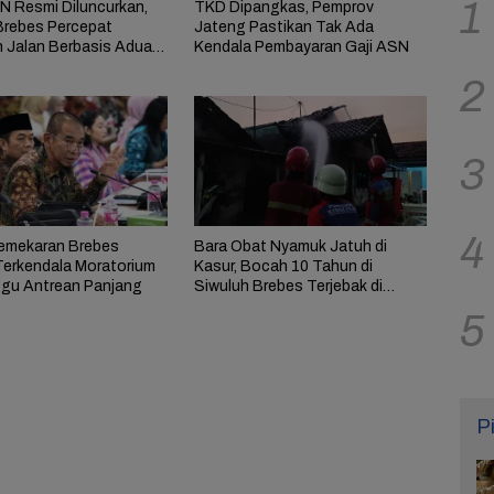
1
 Resmi Diluncurkan,
TKD Dipangkas, Pemprov
rebes Percepat
Jateng Pastikan Tak Ada
n Jalan Berbasis Aduan
Kendala Pembayaran Gaji ASN
at
2
3
4
emekaran Brebes
Bara Obat Nyamuk Jatuh di
Terkendala Moratorium
Kasur, Bocah 10 Tahun di
gu Antrean Panjang
Siwuluh Brebes Terjebak di
Rumah Terbakar
5
P