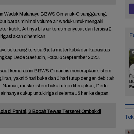
an Waduk Malahayu BBWS Cimanuk-Cisanggarung,
t batas minimal volume air waduk untuk mengairi
er kubik. Artinya bila air terus menyusut dan tersisa 2
F
rigasi akan dihentikan.
u sekarang tersisa 6 juta meter kubik dari kapasitas
” ungkap Dede Saefudin, Rabu 6 September 2023.
 saat kemarau ini BBWS Cimancis menerapkan sistem
Khidmat dan
FOTO: Daya Tarik
FOTO: Wisata
FO
liran, yakni 5 hari buka dan 3 hari tutup dengan debit air
 Agenda
Taman Bunga
Kebun Teh Kaligua
Bu
ik. Namun, meski sistem buka tutup diterapkan, Dede
uran Sambut
Celosia Semarang,
Brebes Dipenuhi
Em
 Brebes
Wisata Kekinian
Gelondongan Kayu
Te
ir hanya cukup untuk irigasi selama 15 hari ke depan.
Wurja
yang Digandrungi
Terbawa Banjir
Le
Wisatawan
Bandang
Ke
ola di Pantai, 2 Bocah Tewas Terseret Ombak di
Tek