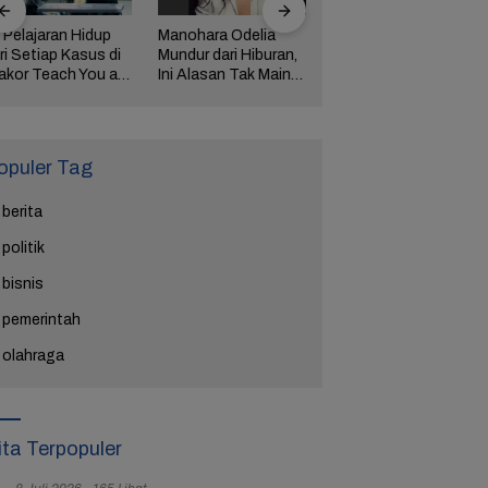
 Pelajaran Hidup
Manohara Odelia
Lima Weton Ini Jadi
ri Setiap Kasus di
Mundur dari Hiburan,
Magnet Rezeki
akor Teach You a
Ini Alasan Tak Main
dalam Primbon Jawa
esson
Sinetron Lagi
opuler Tag
berita
politik
bisnis
pemerintah
olahraga
ita Terpopuler