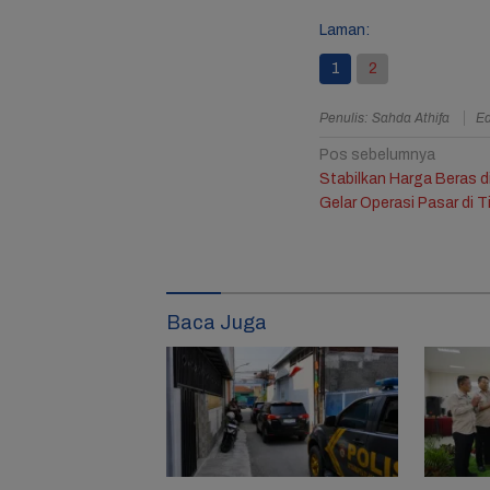
Laman:
Resmi B
Jule, 
1
2
Bagika
Mengha
Ulang 
Penulis: Sahda Athifa
Ed
Ketiga
Navigasi
Pos sebelumnya
Stabilkan Harga Beras d
pos
Gelar Operasi Pasar di T
Baca Juga