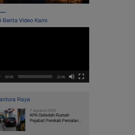
ti Berita Video Kami
tar
o
00:00
22:06
antura Raya
7 Agustus 2026
KPK Geledah Rumah
Pejabat Pemkab Pemalang
di Kota Tegal, Ketua RT
Ungkap Terkait Kasus