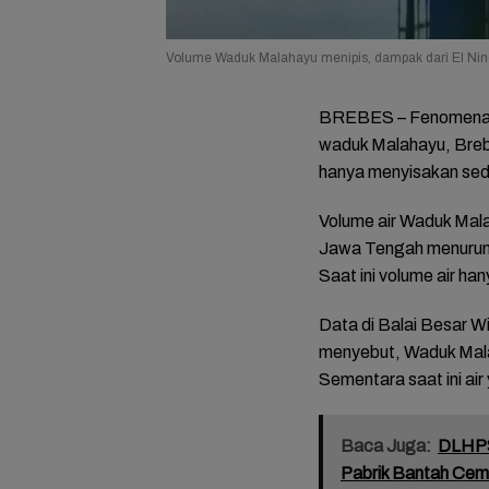
Volume Waduk Malahayu menipis, dampak dari El Nino
BREBES – Fenomena
waduk Malahayu, Brebe
hanya menyisakan sedi
Volume air Waduk Mal
Jawa Tengah menurun d
Saat ini volume air han
Data di Balai Besar 
menyebut, Waduk Malah
Sementara saat ini air
Baca Juga:
DLHPS
Pabrik Bantah Cema