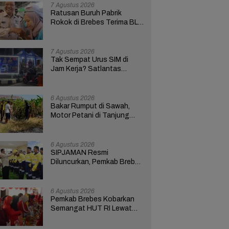
Bupati Anom
7 Agustus 2026
Ratusan Buruh Pabrik
Rokok di Brebes Terima BLT
Cukai Tembakau
7 Agustus 2026
Tak Sempat Urus SIM di
Jam Kerja? Satlantas
Polres Brebes Buka
Layanan 24 Jam Selama 17
Hari
6 Agustus 2026
Bakar Rumput di Sawah,
Motor Petani di Tanjung
Brebes Ikut Terbakar
6 Agustus 2026
SIPJAMAN Resmi
Diluncurkan, Pemkab Brebes
Percepat Perbaikan Jalan
Berbasis Aduan Masyarakat
6 Agustus 2026
Pemkab Brebes Kobarkan
Semangat HUT RI Lewat
Kreativitas dan
Pemberdayaan Perempuan