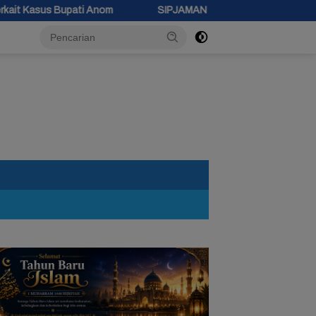
SIPJAMAN Resmi Diluncurkan, Pemkab Brebes Percepat Perb