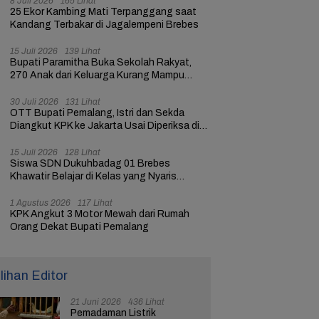
8 Juli 2026
165 Lihat
25 Ekor Kambing Mati Terpanggang saat
Kandang Terbakar di Jagalempeni Brebes
15 Juli 2026
139 Lihat
Bupati Paramitha Buka Sekolah Rakyat,
270 Anak dari Keluarga Kurang Mampu
dapat Pendidikan
30 Juli 2026
131 Lihat
OTT Bupati Pemalang, Istri dan Sekda
Diangkut KPK ke Jakarta Usai Diperiksa di
Mapolres
15 Juli 2026
128 Lihat
Siswa SDN Dukuhbadag 01 Brebes
Khawatir Belajar di Kelas yang Nyaris
Ambruk
1 Agustus 2026
117 Lihat
KPK Angkut 3 Motor Mewah dari Rumah
Orang Dekat Bupati Pemalang
ilihan Editor
21 Juni 2026
436 Lihat
Pemadaman Listrik