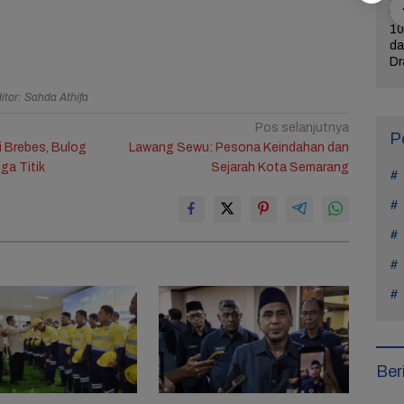
ercerai dari
Bintangi Film Horor
Reza Tak Lagi di
10
Na Daehoon
Laddaland, Titi Kamal
Rutan Salemba, Kini
da
n Pesan
Merasa Nyaman di
Jadi Film: Bukti
Dr
rukan di
Genre Tersebut
Nyata Kesempatan
L
Tahun Anak
Kedua Ada
itor: Sahda Athifa
Pos selanjutnya
P
i Brebes, Bulog
Lawang Sewu: Pesona Keindahan dan
iga Titik
Sejarah Kota Semarang
Ber