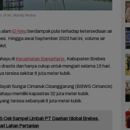
. (Foto: Mantiq Media)
 alam
El Nino
berdampak pula terhadap ketersediaan air
s. Hingga awal September 2023 hari ini, volume air
kit.
ahayu di
Kecamatan Banjarharjo
, Kabupaten Brebes
rastis dan hanya cukup untuk mengairi selama 15 hari.
ya tersisa sekitar 6 juta meter kubik.
Wilayah Sungai Cimanuk Cisanggarung (BBWS Cimancis)
ayu memiliki kapasitas 32 juta meter kubik.
 yang tersisa sebanyak 6 juta meter kubik.
 Cek Sampel Limbah PT Daehan Global Brebes,
ri Lahan Pertanian