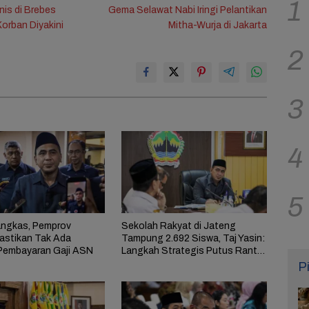
1
is di Brebes
Gema Selawat Nabi Iringi Pelantikan
orban Diyakini
Mitha-Wurja di Jakarta
2
3
4
5
ngkas, Pemprov
Sekolah Rakyat di Jateng
astikan Tak Ada
Tampung 2.692 Siswa, Taj Yasin:
Pembayaran Gaji ASN
Langkah Strategis Putus Rantai
Kemiskinan
P