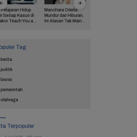
 Pelajaran Hidup
Manohara Odelia
Lima Weton Ini Jadi
ri Setiap Kasus di
Mundur dari Hiburan,
Magnet Rezeki
akor Teach You a
Ini Alasan Tak Main
dalam Primbon Jawa
esson
Sinetron Lagi
opuler Tag
berita
politik
bisnis
pemerintah
olahraga
ita Terpopuler