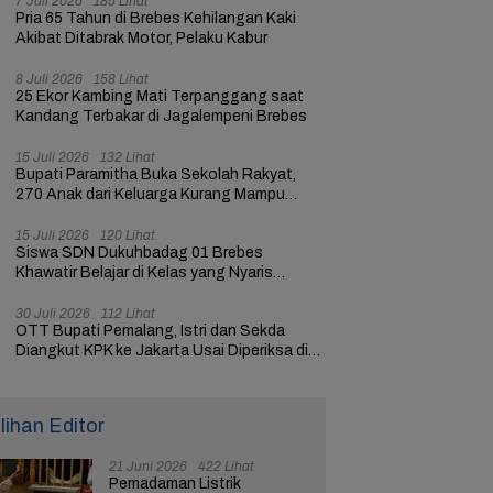
7 Juli 2026
185 Lihat
Pria 65 Tahun di Brebes Kehilangan Kaki
Akibat Ditabrak Motor, Pelaku Kabur
8 Juli 2026
158 Lihat
25 Ekor Kambing Mati Terpanggang saat
Kandang Terbakar di Jagalempeni Brebes
15 Juli 2026
132 Lihat
Bupati Paramitha Buka Sekolah Rakyat,
270 Anak dari Keluarga Kurang Mampu
dapat Pendidikan
15 Juli 2026
120 Lihat
Siswa SDN Dukuhbadag 01 Brebes
Khawatir Belajar di Kelas yang Nyaris
Ambruk
30 Juli 2026
112 Lihat
OTT Bupati Pemalang, Istri dan Sekda
Diangkut KPK ke Jakarta Usai Diperiksa di
Mapolres
ilihan Editor
21 Juni 2026
422 Lihat
Pemadaman Listrik