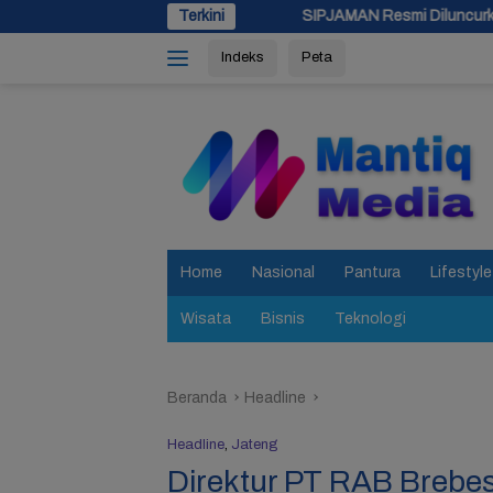
Langsung
SIPJAMAN Resmi Diluncurkan, Pemkab Brebes Perc
Terkini
ke
Indeks
Peta
konten
tutup
Home
Nasional
Pantura
Lifestyle
Wisata
Bisnis
Teknologi
Beranda
Headline
Headline
,
Jateng
Direktur PT RAB Brebe