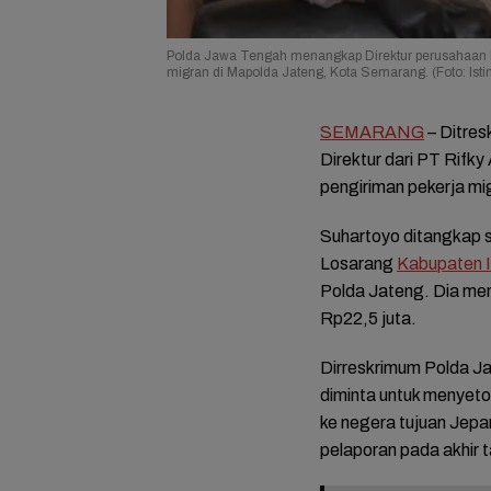
Polda Jawa Tengah menangkap Direktur perusahaan P
migran di Mapolda Jateng, Kota Semarang. (Foto: Ist
SEMARANG
– Ditre
Direktur dari PT Rifky
pengiriman pekerja migr
Suhartoyo ditangkap 
Losarang
Kabupaten 
Polda Jateng. Dia men
Rp22,5 juta.
Dirreskrimum Polda J
diminta untuk menyeto
ke negera tujuan Jepa
pelaporan pada akhir 