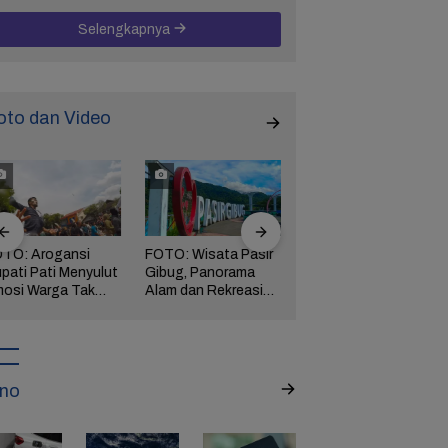
Selengkapnya
oto dan Video
TO: Arogansi
FOTO: Wisata Pasir
FOTO: Ribuan Orang
pati Pati Menyulut
Gibug, Panorama
Berwisata ke IKN di
osi Warga Tak
Alam dan Rekreasi
Hari Kedua Lebaran
rbendung,
Keluarga di Brebes
ngserkan
kuasaan!
no