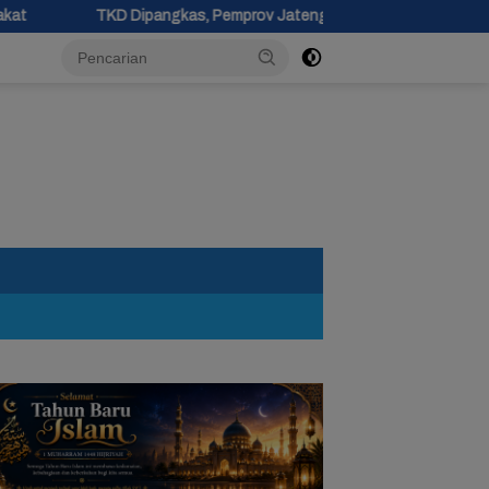
gkas, Pemprov Jateng Pastikan Tak Ada Kendala Pembayaran Gaji 