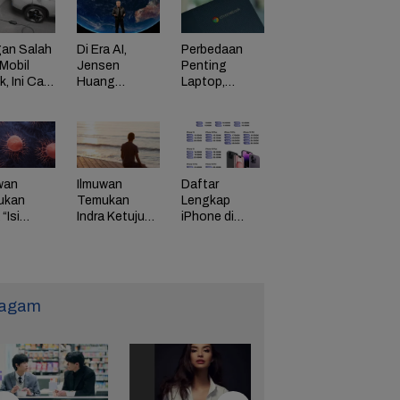
an Salah
Di Era AI,
Perbedaan
Mobil
Jensen
Penting
ik, Ini Cara
Huang
Laptop,
Dorong
Chromebook,
adaman
Perusahaan
dan Windows
di HP
Bayar
Karyawan
Tinggi
wan
Ilmuwan
Daftar
ukan
Temukan
Lengkap
“Isi
Indra Ketujuh
iPhone di
g” Energi
Manusia, Apa
Indonesia
 Tunda
Fungsinya?
Naik Harga,
uaan
iPhone 16
Naik Rp 1
Juta
agam