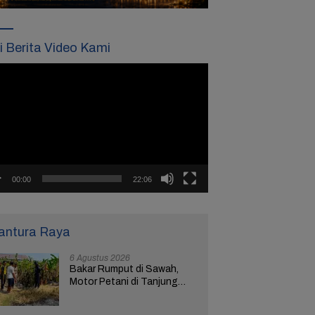
ti Berita Video Kami
tar
o
00:00
22:06
antura Raya
6 Agustus 2026
Bakar Rumput di Sawah,
Motor Petani di Tanjung
Brebes Ikut Terbakar