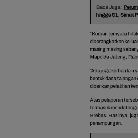
Baca Juga:
Perumd
hingga S1, Simak 
“Korban ternyata tida
diberangkatkan ke lua
masing masing sebanyak
Mapolda Jateng, Rabu
“Ada juga korban lain
bentuk dana talangan 
FOTO: 
Mariah
diberikan pelatihan ke
Tasyak
Bupati
Atas pelaporan terseb
Mitha-
termasuk mendatangi 
Brebes. Hasilnya, jug
penampungan.