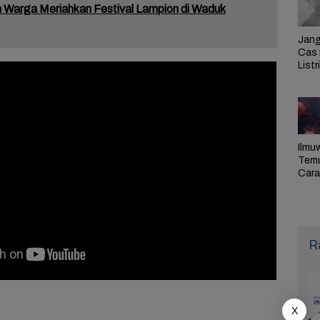
 Warga Meriahkan Festival Lampion di Waduk
Jang
Cas 
Listr
Cek
Pem
PLN 
Ilmu
Tem
Cara 
Ulan
Sel,
Pen
R
X