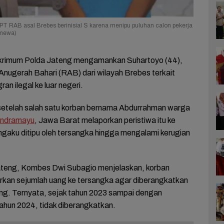
T RAB asal Brebes berinisial S karena menipu puluhan calon pekerja
imewa)
skrimum Polda Jateng mengamankan Suhartoyo (44),
 Anugerah Bahari (RAB) dari wilayah Brebes terkait
an ilegal ke luar negeri.
setelah salah satu korban bernama Abdurrahman warga
Indramayu
, Jawa Barat melaporkan peristiwa itu ke
gaku ditipu oleh tersangka hingga mengalami kerugian
ateng, Kombes Dwi Subagio menjelaskan, korban
rkan sejumlah uang ke tersangka agar diberangkatkan
ng. Ternyata, sejak tahun 2023 sampai dengan
tahun 2024, tidak diberangkatkan.