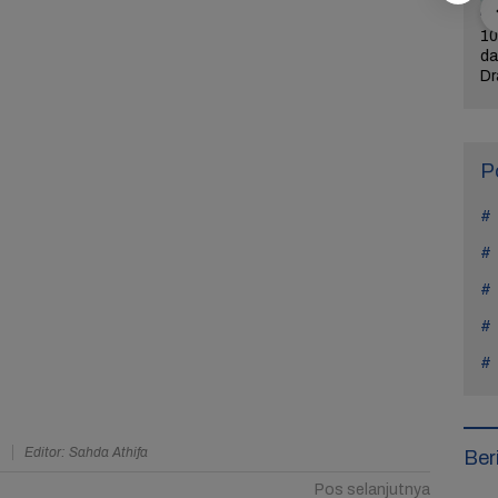
ercerai dari
Bintangi Film Horor
Reza Tak Lagi di
10
Na Daehoon
Laddaland, Titi Kamal
Rutan Salemba, Kini
da
n Pesan
Merasa Nyaman di
Jadi Film: Bukti
Dr
rukan di
Genre Tersebut
Nyata Kesempatan
L
Tahun Anak
Kedua Ada
P
a
Editor: Sahda Athifa
Ber
Pos selanjutnya