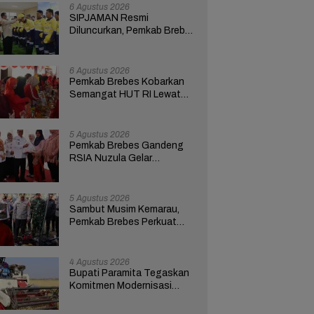
6 Agustus 2026
SIPJAMAN Resmi
Diluncurkan, Pemkab Brebes
Percepat Perbaikan Jalan
Berbasis Aduan Masyarakat
6 Agustus 2026
Pemkab Brebes Kobarkan
Semangat HUT RI Lewat
Kreativitas dan
Pemberdayaan Perempuan
5 Agustus 2026
Pemkab Brebes Gandeng
RSIA Nuzula Gelar
Pemeriksaan Gratis dan
Edukasi bagi 100 Ibu Hamil
5 Agustus 2026
Sambut Musim Kemarau,
Pemkab Brebes Perkuat
Kesiapsiagaan Hadapi
Kekeringan dan Karhutla
4 Agustus 2026
Bupati Paramita Tegaskan
Komitmen Modernisasi
Pertanian Lewat Program
ICARE