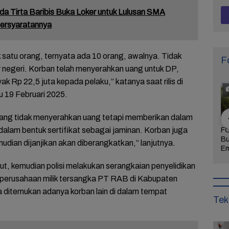
a Tirta Baribis Buka Loker untuk Lulusan SMA
Persyaratannya
k satu orang, ternyata ada 10 orang, awalnya. Tidak
F
r negeri. Korban telah menyerahkan uang untuk DP,
 Rp 22,5 juta kepada pelaku,” katanya saat rilis di
 19 Februari 2025.
 yang tidak menyerahkan uang tetapi memberikan dalam
dalam bentuk sertifikat sebagai jaminan. Korban juga
Khidmat dan
FOTO: Daya Tarik
FOTO: Wisata
FO
 Agenda
Taman Bunga
Kebun Teh Kaligua
Bu
mudian dijanjikan akan diberangkatkan,” lanjutnya.
uran Sambut
Celosia Semarang,
Brebes Dipenuhi
Em
 Brebes
Wisata Kekinian
Gelondongan Kayu
Te
ut, kemudian polisi melakukan serangkaian penyelidikan
Wurja
yang Digandrungi
Terbawa Banjir
Le
Wisatawan
Bandang
Ke
perusahaan milik tersangka PT RAB di Kabupaten
a ditemukan adanya korban lain di dalam tempat
Tek