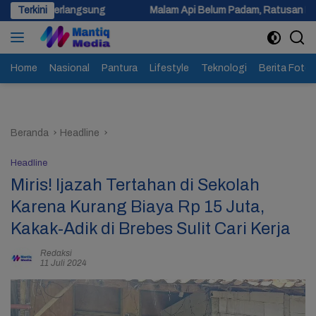
Langsung
ung
Terkini
Malam Api Belum Padam, Ratusan Personel Berjibaku Pa
ke
konten
Home
Nasional
Pantura
Lifestyle
Teknologi
Berita Foto
Beranda
Headline
Headline
Miris! Ijazah Tertahan di Sekolah
Karena Kurang Biaya Rp 15 Juta,
Kakak-Adik di Brebes Sulit Cari Kerja
Redaksi
11 Juli 2024