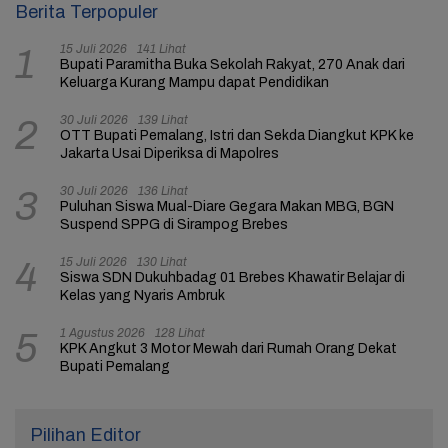
Berita Terpopuler
15 Juli 2026
141 Lihat
1
Bupati Paramitha Buka Sekolah Rakyat, 270 Anak dari
Keluarga Kurang Mampu dapat Pendidikan
30 Juli 2026
139 Lihat
2
OTT Bupati Pemalang, Istri dan Sekda Diangkut KPK ke
Jakarta Usai Diperiksa di Mapolres
30 Juli 2026
136 Lihat
3
Puluhan Siswa Mual-Diare Gegara Makan MBG, BGN
Suspend SPPG di Sirampog Brebes
15 Juli 2026
130 Lihat
4
Siswa SDN Dukuhbadag 01 Brebes Khawatir Belajar di
Kelas yang Nyaris Ambruk
1 Agustus 2026
128 Lihat
5
KPK Angkut 3 Motor Mewah dari Rumah Orang Dekat
Bupati Pemalang
Pilihan Editor