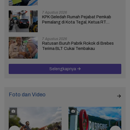
Bhakti Asih Brebes
7 Agustus 2026
KPK Geledah Rumah Pejabat Pemkab
Pemalang di Kota Tegal, Ketua RT
Ungkap Terkait Kasus Bupati Anom
7 Agustus 2026
Ratusan Buruh Pabrik Rokok di Brebes
Terima BLT Cukai Tembakau
Selengkapnya
Foto dan Video