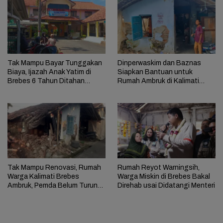
Tak Mampu Bayar Tunggakan
Dinperwaskim dan Baznas
Biaya, Ijazah Anak Yatim di
Siapkan Bantuan untuk
Brebes 6 Tahun Ditahan
Rumah Ambruk di Kalimati
Sekolah
Brebes
Tak Mampu Renovasi, Rumah
Rumah Reyot Warningsih,
Warga Kalimati Brebes
Warga Miskin di Brebes Bakal
Ambruk, Pemda Belum Turun
Direhab usai Didatangi Menteri
Tangan