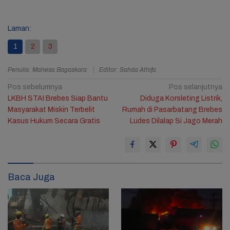
Laman:
1
2
3
Penulis: Mahesa Bagaskara
Editor: Sahda Athifa
Navigasi
Pos sebelumnya
Pos selanjutnya
LKBH STAI Brebes Siap Bantu
Diduga Korsleting Listrik,
pos
Masyarakat Miskin Terbelit
Rumah di Pasarbatang Brebes
Kasus Hukum Secara Gratis
Ludes Dilalap Si Jago Merah
Baca Juga