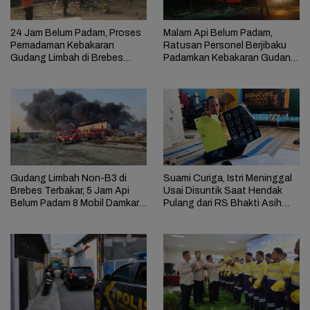
24 Jam Belum Padam, Proses
Malam Api Belum Padam,
Pemadaman Kebakaran
Ratusan Personel Berjibaku
Gudang Limbah di Brebes
Padamkan Kebakaran Gudang
Masih Berlangsung
Limbah di Brebes
Gudang Limbah Non-B3 di
Suami Curiga, Istri Meninggal
Brebes Terbakar, 5 Jam Api
Usai Disuntik Saat Hendak
Belum Padam 8 Mobil Damkar
Pulang dari RS Bhakti Asih
Dikerahkan
Brebes