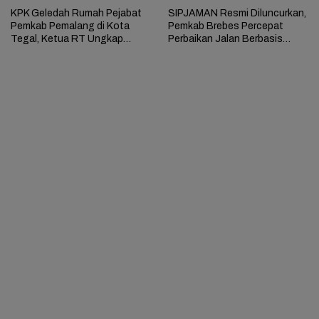
KPK Geledah Rumah Pejabat
SIPJAMAN Resmi Diluncurkan,
Pemkab Pemalang di Kota
Pemkab Brebes Percepat
Tegal, Ketua RT Ungkap
Perbaikan Jalan Berbasis
Terkait Kasus Bupati Anom
Aduan Masyarakat