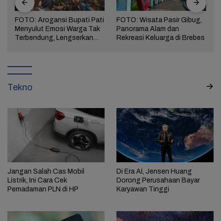
FOTO: Arogansi Bupati Pati
FOTO: Wisata Pasir Gibug,
Menyulut Emosi Warga Tak
Panorama Alam dan
a
Terbendung, Lengserkan
Rekreasi Keluarga di Brebes
Kekuasaan!
Tekno
Jangan Salah Cas Mobil
Di Era AI, Jensen Huang
Listrik, Ini Cara Cek
Dorong Perusahaan Bayar
Pemadaman PLN di HP
Karyawan Tinggi