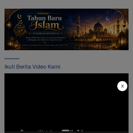
Ikuti Berita Video Kami
Pemutar
Video
X