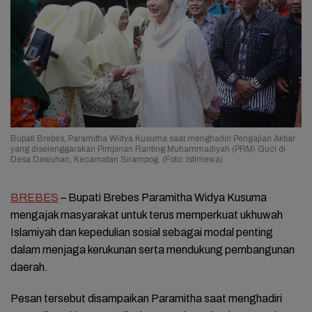
Bupati Brebes, Paramitha Widya Kusuma saat menghadiri Pengajian Akbar
yang diselenggarakan Pimpinan Ranting Muhammadiyah (PRM) Guci di
Desa Dawuhan, Kecamatan Sirampog. (Foto: Istimewa)
BREBES
– Bupati Brebes Paramitha Widya Kusuma
mengajak masyarakat untuk terus memperkuat ukhuwah
Islamiyah dan kepedulian sosial sebagai modal penting
dalam menjaga kerukunan serta mendukung pembangunan
daerah.
Pesan tersebut disampaikan Paramitha saat menghadiri