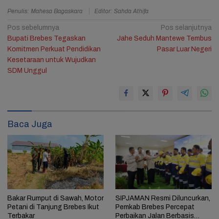
Penulis: Mahesa Bagaskara
Editor: Sahda Athifa
Navigasi
Pos sebelumnya
Pos selanjutnya
Bupati Brebes Tegaskan
Jahe Seduh Mantewe Tembus
pos
Komitmen Perkuat Pendidikan
Pasar Luar Negeri
Kesetaraan untuk Wujudkan
SDM Unggul
Baca Juga
Bakar Rumput di Sawah, Motor
SIPJAMAN Resmi Diluncurkan,
Petani di Tanjung Brebes Ikut
Pemkab Brebes Percepat
Terbakar
Perbaikan Jalan Berbasis