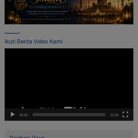
Ikuti Berita Video Kami
Pemutar
Video
00:00
22:06