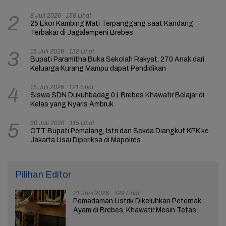
8 Juli 2026
158 Lihat
2
25 Ekor Kambing Mati Terpanggang saat Kandang
Terbakar di Jagalempeni Brebes
15 Juli 2026
132 Lihat
3
Bupati Paramitha Buka Sekolah Rakyat, 270 Anak dari
Keluarga Kurang Mampu dapat Pendidikan
15 Juli 2026
121 Lihat
4
Siswa SDN Dukuhbadag 01 Brebes Khawatir Belajar di
Kelas yang Nyaris Ambruk
30 Juli 2026
115 Lihat
5
OTT Bupati Pemalang, Istri dan Sekda Diangkut KPK ke
Jakarta Usai Diperiksa di Mapolres
Pilihan Editor
21 Juni 2026
429 Lihat
Pemadaman Listrik Dikeluhkan Peternak
Ayam di Brebes, Khawatir Mesin Tetas
Telur Terganggu