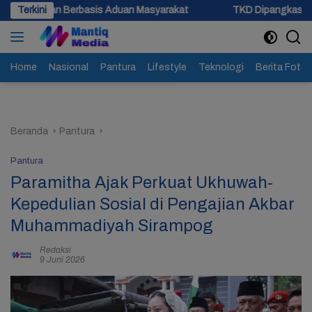
Langsung
asis Aduan Masyarakat
Terkini
TKD Dipangkas, Pemprov Jateng Pas
ke
konten
Home
Nasional
Pantura
Lifestyle
Teknologi
Berita Foto
Beranda
Pantura
Pantura
Paramitha Ajak Perkuat Ukhuwah-
Kepedulian Sosial di Pengajian Akbar
Muhammadiyah Sirampog
Redaksi
9 Juni 2026