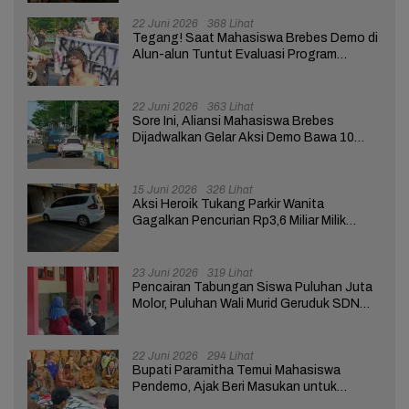
22 Juni 2026
368 Lihat
Tegang! Saat Mahasiswa Brebes Demo di
Alun-alun Tuntut Evaluasi Program
Pemerintah Pusat dan Daerah
22 Juni 2026
363 Lihat
Sore Ini, Aliansi Mahasiswa Brebes
Dijadwalkan Gelar Aksi Demo Bawa 10
Tuntutan ke Pendopo
15 Juni 2026
326 Lihat
Aksi Heroik Tukang Parkir Wanita
Gagalkan Pencurian Rp3,6 Miliar Milik
Nasabah Bank di Brebes
23 Juni 2026
319 Lihat
Pencairan Tabungan Siswa Puluhan Juta
Molor, Puluhan Wali Murid Geruduk SDN
Brebes 02
22 Juni 2026
294 Lihat
Bupati Paramitha Temui Mahasiswa
Pendemo, Ajak Beri Masukan untuk
Kemajuan Brebes