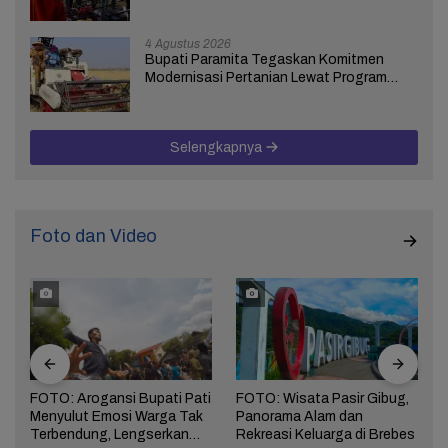
dan Karhutla
4 Agustus 2026
Bupati Paramita Tegaskan Komitmen
Modernisasi Pertanian Lewat Program
ICARE
Selengkapnya
Foto dan Video
FOTO: Arogansi Bupati Pati
FOTO: Wisata Pasir Gibug,
Menyulut Emosi Warga Tak
Panorama Alam dan
a
Terbendung, Lengserkan
Rekreasi Keluarga di Brebes