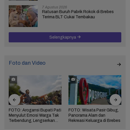
7 Agustus 2026
Ratusan Buruh Pabrik Rokok di Brebes
Terima BLT Cukai Tembakau
Selengkapnya
Foto dan Video
FOTO: Arogansi Bupati Pati
FOTO: Wisata Pasir Gibug,
Menyulut Emosi Warga Tak
Panorama Alam dan
a
Terbendung, Lengserkan
Rekreasi Keluarga di Brebes
Kekuasaan!