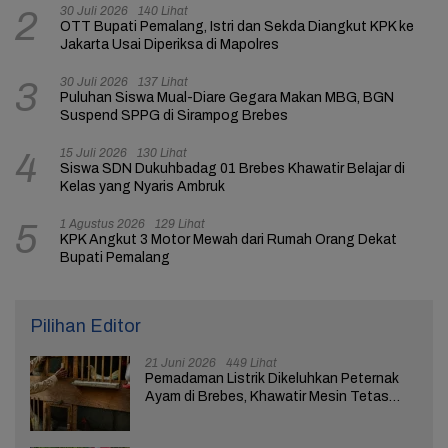
30 Juli 2026
140 Lihat
2
OTT Bupati Pemalang, Istri dan Sekda Diangkut KPK ke
Jakarta Usai Diperiksa di Mapolres
30 Juli 2026
137 Lihat
3
Puluhan Siswa Mual-Diare Gegara Makan MBG, BGN
Suspend SPPG di Sirampog Brebes
15 Juli 2026
130 Lihat
4
Siswa SDN Dukuhbadag 01 Brebes Khawatir Belajar di
Kelas yang Nyaris Ambruk
1 Agustus 2026
129 Lihat
5
KPK Angkut 3 Motor Mewah dari Rumah Orang Dekat
Bupati Pemalang
Pilihan Editor
21 Juni 2026
449 Lihat
Pemadaman Listrik Dikeluhkan Peternak
Ayam di Brebes, Khawatir Mesin Tetas
Telur Terganggu