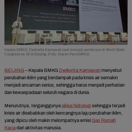
Kepala BMKG, Dwikorita Karnawati saat menjadi pembicara di World Water
Congress ke 18 di Beijing. (Foto: Siaran Pers BMKG)
BEIJING
– Kepala BMKG
Dwikorita Karnawati
menyebut
perubahan iklim yang berdampak pada krisis air semakin
menjadi ancaman serius, sehingga harus menjadi perhatian
dan kewaspadaan seluruh negara di dunia.
Menurutnya, terganggunya
siklus hidrologi
sehingga terjadi
krisis air disebabkan oleh kencangnya laju perubahan iklim,
yang dipicu oleh makin melompatnya emisi
Gas Rumah
Kaca
dari aktivitas manusia.