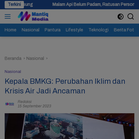
Langsung
Terkini
Malam Api Belum Padam, Ratusan Personel Berjibaku Padamkan
ke
konten
Home
Nasional
Pantura
Lifestyle
Teknologi
Berita Foto
Beranda
Nasional
Nasional
Kepala BMKG: Perubahan Iklim dan
Krisis Air Jadi Ancaman
Redaksi
15 September 2023