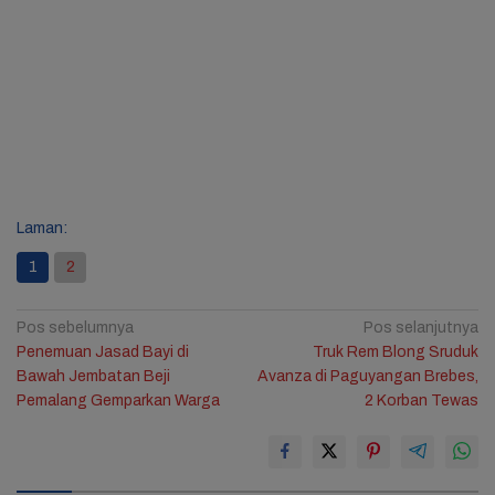
Laman:
1
2
Navigasi
Pos sebelumnya
Pos selanjutnya
Penemuan Jasad Bayi di
Truk Rem Blong Sruduk
pos
Bawah Jembatan Beji
Avanza di Paguyangan Brebes,
Pemalang Gemparkan Warga
2 Korban Tewas
1