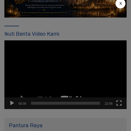
X
Ikuti Berita Video Kami
Pemutar
Video
00:00
22:06
Pantura Raya