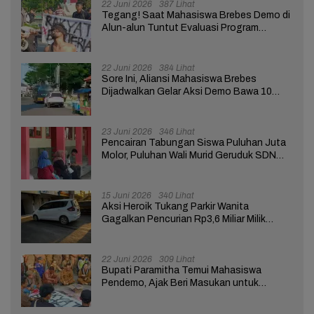
22 Juni 2026
387 Lihat
Tegang! Saat Mahasiswa Brebes Demo di
Alun-alun Tuntut Evaluasi Program
Pemerintah Pusat dan Daerah
22 Juni 2026
384 Lihat
Sore Ini, Aliansi Mahasiswa Brebes
Dijadwalkan Gelar Aksi Demo Bawa 10
Tuntutan ke Pendopo
23 Juni 2026
346 Lihat
Pencairan Tabungan Siswa Puluhan Juta
Molor, Puluhan Wali Murid Geruduk SDN
Brebes 02
15 Juni 2026
340 Lihat
Aksi Heroik Tukang Parkir Wanita
Gagalkan Pencurian Rp3,6 Miliar Milik
Nasabah Bank di Brebes
22 Juni 2026
309 Lihat
Bupati Paramitha Temui Mahasiswa
Pendemo, Ajak Beri Masukan untuk
Kemajuan Brebes