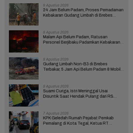
9 Agustus 2026
24 Jam Belum Padam, Proses Pemadaman
Kebakaran Gudang Limbah di Brebes
Masih Berlangsung
8 Agustus 2026
Malam Api Belum Padam, Ratusan
Personel Berjibaku Padamkan Kebakaran
Gudang Limbah di Brebes
8 Agustus 2026
Gudang Limbah Non-B3 di Brebes
Terbakar, 5 Jam Api Belum Padam 8 Mobil
Damkar Dikerahkan
8 Agustus 2026
Suami Curiga, Istri Meninggal Usai
Disuntik Saat Hendak Pulang dari RS
Bhakti Asih Brebes
7 Agustus 2026
KPK Geledah Rumah Pejabat Pemkab
Pemalang di Kota Tegal, Ketua RT
Ungkap Terkait Kasus Bupati Anom