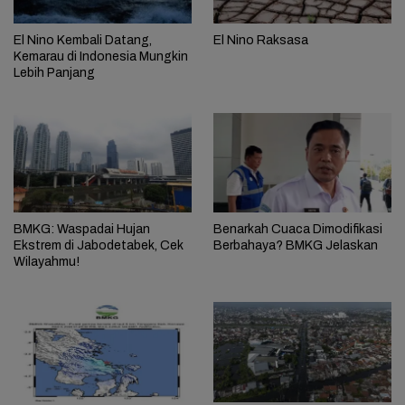
El Nino Kembali Datang,
El Nino Raksasa
Kemarau di Indonesia Mungkin
Lebih Panjang
BMKG: Waspadai Hujan
Benarkah Cuaca Dimodifikasi
Ekstrem di Jabodetabek, Cek
Berbahaya? BMKG Jelaskan
Wilayahmu!