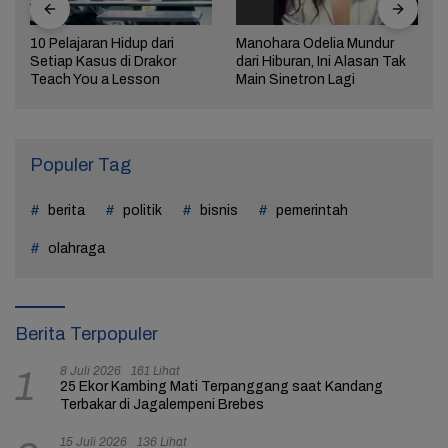
10 Pelajaran Hidup dari
Manohara Odelia Mundur
Setiap Kasus di Drakor
dari Hiburan, Ini Alasan Tak
Teach You a Lesson
Main Sinetron Lagi
Populer Tag
berita
politik
bisnis
pemerintah
olahraga
Berita Terpopuler
8 Juli 2026
161 Lihat
1
25 Ekor Kambing Mati Terpanggang saat Kandang
Terbakar di Jagalempeni Brebes
15 Juli 2026
136 Lihat