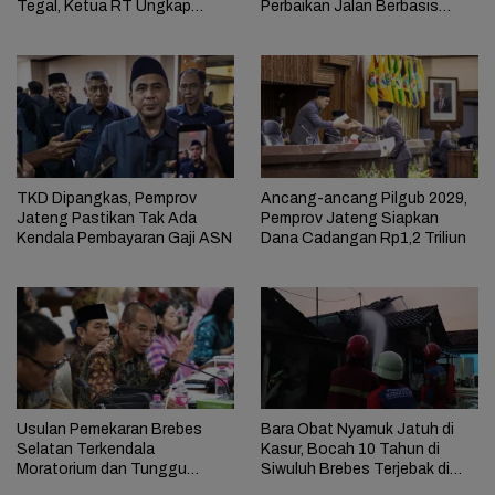
Tegal, Ketua RT Ungkap
Perbaikan Jalan Berbasis
Terkait Kasus Bupati Anom
Aduan Masyarakat
TKD Dipangkas, Pemprov
Ancang-ancang Pilgub 2029,
Jateng Pastikan Tak Ada
Pemprov Jateng Siapkan
Kendala Pembayaran Gaji ASN
Dana Cadangan Rp1,2 Triliun
Usulan Pemekaran Brebes
Bara Obat Nyamuk Jatuh di
Selatan Terkendala
Kasur, Bocah 10 Tahun di
Moratorium dan Tunggu
Siwuluh Brebes Terjebak di
Antrean Panjang
Rumah Terbakar