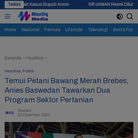
Langsung
s Bupati Anom
Terkini
SIPJAMAN Resmi Diluncurkan, Pemkab Brebes 
ke
konten
Home
Nasional
Pantura
Lifestyle
Teknologi
Berita Foto
Beranda
Headline
Headline
,
Politik
Temui Petani Bawang Merah Brebes,
Anies Baswedan Tawarkan Dua
Program Sektor Pertanian
Redaksi
23 Desember 2023