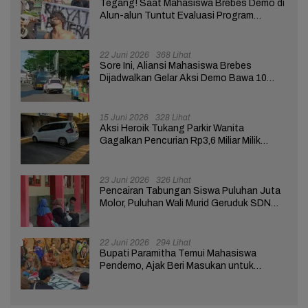
Tegang! Saat Mahasiswa Brebes Demo di
Alun-alun Tuntut Evaluasi Program
Pemerintah Pusat dan Daerah
22 Juni 2026
368 Lihat
Sore Ini, Aliansi Mahasiswa Brebes
Dijadwalkan Gelar Aksi Demo Bawa 10
Tuntutan ke Pendopo
15 Juni 2026
328 Lihat
Aksi Heroik Tukang Parkir Wanita
Gagalkan Pencurian Rp3,6 Miliar Milik
Nasabah Bank di Brebes
23 Juni 2026
326 Lihat
Pencairan Tabungan Siswa Puluhan Juta
Molor, Puluhan Wali Murid Geruduk SDN
Brebes 02
22 Juni 2026
294 Lihat
Bupati Paramitha Temui Mahasiswa
Pendemo, Ajak Beri Masukan untuk
Kemajuan Brebes