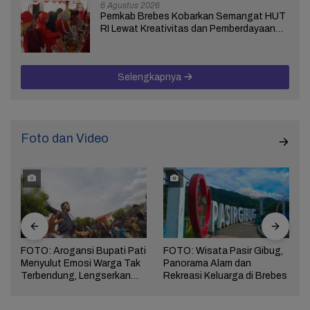
6 Agustus 2026
Pemkab Brebes Kobarkan Semangat HUT
RI Lewat Kreativitas dan Pemberdayaan
Perempuan
Selengkapnya
Foto dan Video
FOTO: Arogansi Bupati Pati
FOTO: Wisata Pasir Gibug,
Menyulut Emosi Warga Tak
Panorama Alam dan
a
Terbendung, Lengserkan
Rekreasi Keluarga di Brebes
Kekuasaan!