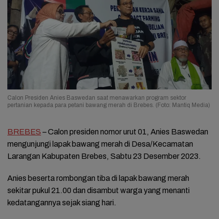
Calon Presiden Anies Baswedan saat menawarkan program sektor
pertanian kepada para petani bawang merah di Brebes. (Foto: Mantiq Media)
BREBES
– Calon presiden nomor urut 01, Anies Baswedan
mengunjungi lapak bawang merah di Desa/Kecamatan
Larangan Kabupaten Brebes, Sabtu 23 Desember 2023.
Anies beserta rombongan tiba di lapak bawang merah
sekitar pukul 21.00 dan disambut warga yang menanti
kedatangannya sejak siang hari.