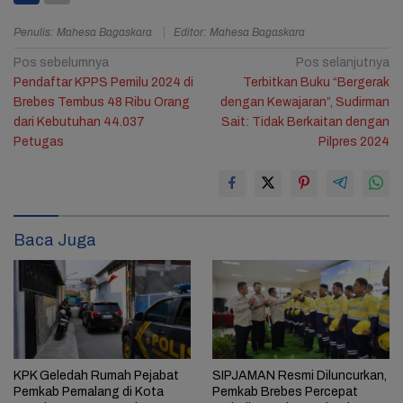
Penulis: Mahesa Bagaskara
Editor: Mahesa Bagaskara
Navigasi
Pos sebelumnya
Pos selanjutnya
Pendaftar KPPS Pemilu 2024 di
Terbitkan Buku “Bergerak
pos
Brebes Tembus 48 Ribu Orang
dengan Kewajaran”, Sudirman
dari Kebutuhan 44.037
Sait: Tidak Berkaitan dengan
Petugas
Pilpres 2024
3
Baca Juga
KPK Geledah Rumah Pejabat
SIPJAMAN Resmi Diluncurkan,
Pemkab Pemalang di Kota
Pemkab Brebes Percepat