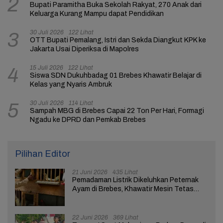
2
Bupati Paramitha Buka Sekolah Rakyat, 270 Anak dari
Keluarga Kurang Mampu dapat Pendidikan
30 Juli 2026
122 Lihat
3
OTT Bupati Pemalang, Istri dan Sekda Diangkut KPK ke
Jakarta Usai Diperiksa di Mapolres
15 Juli 2026
122 Lihat
4
Siswa SDN Dukuhbadag 01 Brebes Khawatir Belajar di
Kelas yang Nyaris Ambruk
30 Juli 2026
114 Lihat
5
Sampah MBG di Brebes Capai 22 Ton Per Hari, Formagi
Ngadu ke DPRD dan Pemkab Brebes
Pilihan Editor
21 Juni 2026
435 Lihat
Pemadaman Listrik Dikeluhkan Peternak
Ayam di Brebes, Khawatir Mesin Tetas
Telur Terganggu
22 Juni 2026
369 Lihat