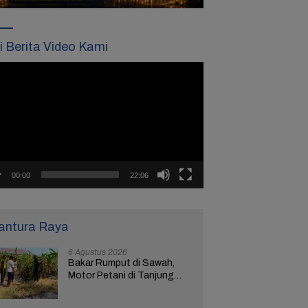
ti Berita Video Kami
tar
o
00:00
22:06
antura Raya
6 Agustus 2026
Bakar Rumput di Sawah,
Motor Petani di Tanjung
Brebes Ikut Terbakar