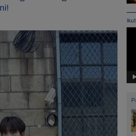
ni!
Iku
Pemu
Vide
P