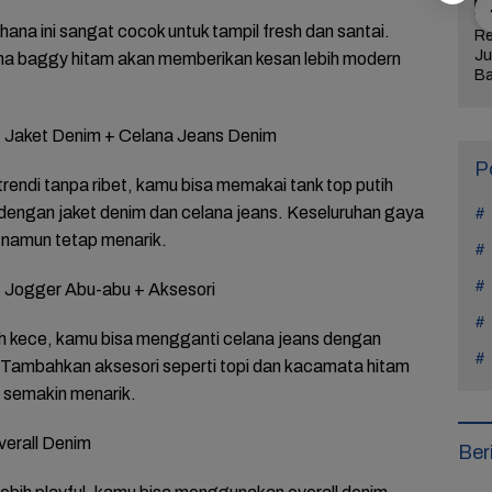
ana ini sangat cocok untuk tampil fresh dan santai.
jaran Hidup
Manohara Odelia
Lima Weton Ini Jadi
Re
tiap Kasus di
Mundur dari Hiburan,
Magnet Rezeki
Ju
a baggy hitam akan memberikan kesan lebih modern
Teach You a
Ini Alasan Tak Main
dalam Primbon Jawa
Ba
Sinetron Lagi
Me
Ul
Ke
+ Jaket Denim + Celana Jeans Denim
P
 trendi tanpa ribet, kamu bisa memakai tank top putih
dengan jaket denim dan celana jeans. Keseluruhan gaya
el namun tetap menarik.
+ Jogger Abu-abu + Aksesori
ih kece, kamu bisa mengganti celana jeans dengan
 Tambahkan aksesori seperti topi dan kacamata hitam
 semakin menarik.
Overall Denim
Ber