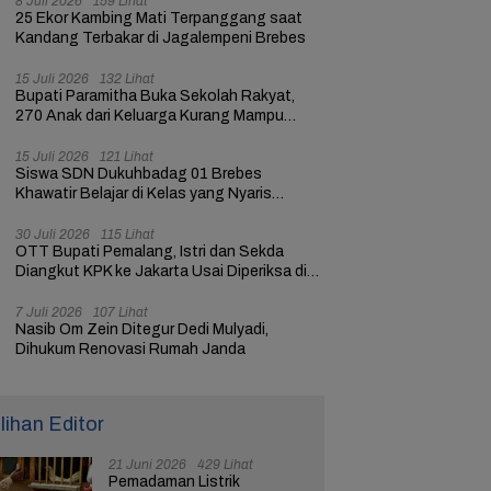
8 Juli 2026
159 Lihat
25 Ekor Kambing Mati Terpanggang saat
Kandang Terbakar di Jagalempeni Brebes
15 Juli 2026
132 Lihat
Bupati Paramitha Buka Sekolah Rakyat,
270 Anak dari Keluarga Kurang Mampu
dapat Pendidikan
15 Juli 2026
121 Lihat
Siswa SDN Dukuhbadag 01 Brebes
Khawatir Belajar di Kelas yang Nyaris
Ambruk
30 Juli 2026
115 Lihat
OTT Bupati Pemalang, Istri dan Sekda
Diangkut KPK ke Jakarta Usai Diperiksa di
Mapolres
7 Juli 2026
107 Lihat
Nasib Om Zein Ditegur Dedi Mulyadi,
Dihukum Renovasi Rumah Janda
ilihan Editor
21 Juni 2026
429 Lihat
Pemadaman Listrik