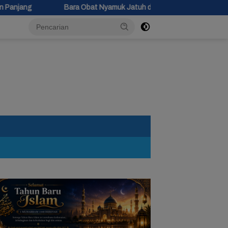
at Nyamuk Jatuh di Kasur, Bocah 10 Tahun di Siwuluh Brebes Terjeba