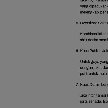
Jika ingin tampi
yang dipadukan d
melengkapi pena
Oversized Shirt
Kombinasi ini a
shirt denim memb
Kaus Putih + Ja
Untuk gaya yang 
dengan jaket de
putih untuk mele
Kaus Denim Long
Jika ingin tampi
jorts senada. Bo