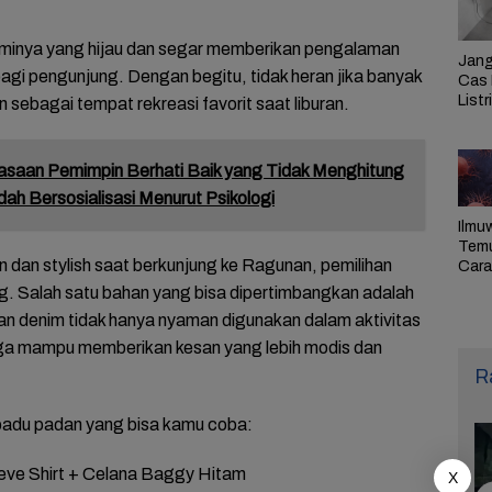
laminya yang hijau dan segar memberikan pengalaman
Jang
i pengunjung. Dengan begitu, tidak heran jika banyak
Cas 
Listr
sebagai tempat rekreasi favorit saat liburan.
Cek
Pem
PLN 
asaan Pemimpin Berhati Baik yang Tidak Menghitung
ah Bersosialisasi Menurut Psikologi
Ilmu
Tem
en dan stylish saat berkunjung ke Ragunan, pemilihan
Cara 
Ulan
g. Salah satu bahan yang bisa dipertimbangkan adalah
Sel,
n denim tidak hanya nyaman digunakan dalam aktivitas
Pen
juga mampu memberikan kesan yang lebih modis dan
R
padu padan yang bisa kamu coba:
eve Shirt + Celana Baggy Hitam
X