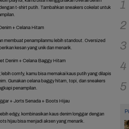
l lebih playful, kamu bisa menggunakan overall denim
1
engan t-shirt putih. Tambahkan sneakers cokelat untuk
mpilan.
2
 Denim + Celana Hitam
kan membuat penampilanmu lebih standout. Oversized
3
erikan kesan yang unik dan menarik.
ket Denim + Celana Baggy Hitam
4
lebih comfy, kamu bisa memakai kaus putih yang dilapis
nim. Gunakan celana baggy hitam, topi, dan sneakers
5
ngkapi penampilan.
gar + Jorts Senada + Boots Hijau
P
l lebih edgy, kombinasikan kaus denim longgar dengan
ots hijau bisa menjadi aksen yang menarik.