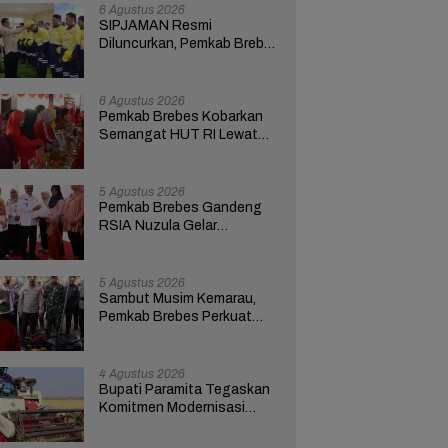
6 Agustus 2026
SIPJAMAN Resmi
Diluncurkan, Pemkab Brebes
Percepat Perbaikan Jalan
Berbasis Aduan Masyarakat
6 Agustus 2026
Pemkab Brebes Kobarkan
Semangat HUT RI Lewat
Kreativitas dan
Pemberdayaan Perempuan
5 Agustus 2026
Pemkab Brebes Gandeng
RSIA Nuzula Gelar
Pemeriksaan Gratis dan
Edukasi bagi 100 Ibu Hamil
5 Agustus 2026
Sambut Musim Kemarau,
Pemkab Brebes Perkuat
Kesiapsiagaan Hadapi
Kekeringan dan Karhutla
4 Agustus 2026
Bupati Paramita Tegaskan
Komitmen Modernisasi
Pertanian Lewat Program
ICARE