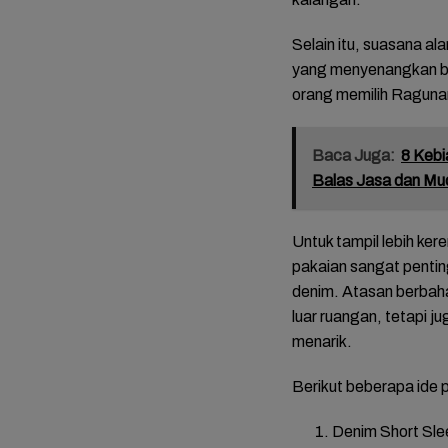
Selain itu, suasana a
yang menyenangkan bag
orang memilih Ragunan 
Baca Juga:
8 Kebi
Balas Jasa dan Mud
Untuk tampil lebih ker
pakaian sangat pentin
denim. Atasan berbaha
luar ruangan, tetapi 
menarik.
Berikut beberapa ide 
Denim Short Sle