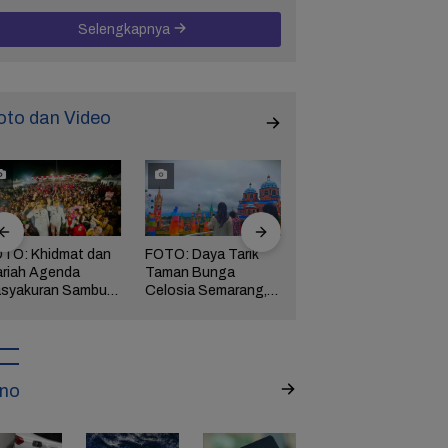
Selengkapnya
oto dan Video
TO: Khidmat dan
FOTO: Daya Tarik
FOTO: Wisata
riah Agenda
Taman Bunga
Kebun Teh Kaligua
syakuran Sambut
Celosia Semarang,
Brebes Dipenuhi
pati Brebes
Wisata Kekinian
Gelondongan Kayu
tha-Wurja
yang Digandrungi
Terbawa Banjir
Wisatawan
Bandang
no