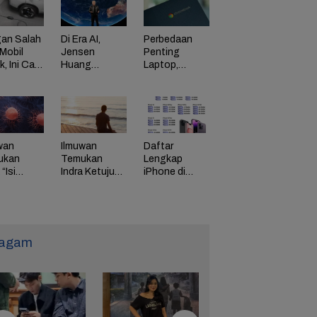
an Salah
Di Era AI,
Perbedaan
Mobil
Jensen
Penting
ik, Ini Cara
Huang
Laptop,
Dorong
Chromebook,
adaman
Perusahaan
dan Windows
di HP
Bayar
Karyawan
Tinggi
wan
Ilmuwan
Daftar
ukan
Temukan
Lengkap
“Isi
Indra Ketujuh
iPhone di
g” Energi
Manusia, Apa
Indonesia
 Tunda
Fungsinya?
Naik Harga,
uaan
iPhone 16
Naik Rp 1
Juta
agam