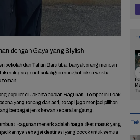
F
nan dengan Gaya yang Stylish
n sekolah dan Tahun Baru tiba, banyak orang mencari
tuk melepas penat sekaligus menghabiskan waktu
Arogansi
FOTO: Wisata Pasir
FOTO: Ribuan Orang
FO
u teman.
Pati Menyulut
Gibug, Panorama
Berwisata ke IKN di
Ma
Warga Tak
Alam dan Rekreasi
Hari Kedua Lebaran
Ta
ang populer di Jakarta adalah Ragunan. Tempat ini tidak
dung,
Keluarga di Brebes
Bu
ana yang tenang dan asri, tetapi juga menjadi pilihan
rkan
Mi
aan!
ntang berbagai jenis hewan secara langsung.
Tek
membuat Ragunan menarik adalah harga tiket masuk yang
enjadikannya sebagai destinasi yang cocok untuk semua