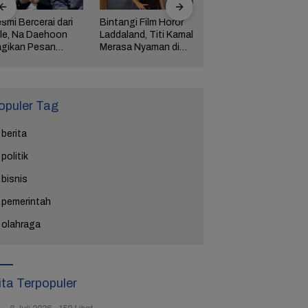
smi Bercerai dari
Bintangi Film Horor
Reza Tak Lagi di
le, Na Daehoon
Laddaland, Titi Kamal
Rutan Salemba, Kini
gikan Pesan
Merasa Nyaman di
Jadi Film: Bukti
ngharukan di
Genre Tersebut
Nyata Kesempatan
ang Tahun Anak
Kedua Ada
tiga
opuler Tag
berita
politik
bisnis
pemerintah
olahraga
ita Terpopuler