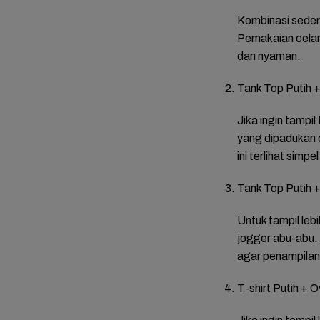
Kombinasi sederh
ai dari
Bintangi Film Horor
Reza Tak Lagi di
10 Pela
ehoon
Laddaland, Titi Kamal
Rutan Salemba, Kini
dari Se
Pemakaian celan
san
Merasa Nyaman di
Jadi Film: Bukti
Drakor 
dan nyaman.
 di
Genre Tersebut
Nyata Kesempatan
Lesson
 Anak
Kedua Ada
Tank Top Putih 
Jika ingin tampil
yang dipadukan 
ini terlihat simp
Tank Top Putih 
Untuk tampil leb
jogger abu-abu.
agar penampilan
T-shirt Putih + 