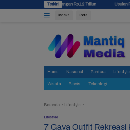
Langsung
 Cadangan Rp1,2 Triliun
Terkini
Usulan Pemekaran Brebes Selatan 
ke
Indeks
Peta
konten
tutup
Home
Nasional
Pantura
Lifestyle
Wisata
Bisnis
Teknologi
Beranda
Lifestyle
Lifestyle
7 Gaya Outfit Rekreas