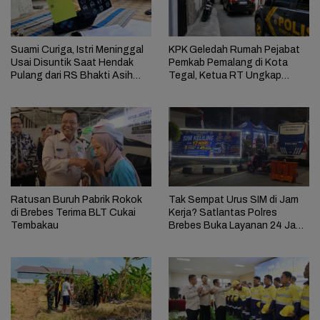
Suami Curiga, Istri Meninggal
KPK Geledah Rumah Pejabat
Usai Disuntik Saat Hendak
Pemkab Pemalang di Kota
Pulang dari RS Bhakti Asih
Tegal, Ketua RT Ungkap
Brebes
Terkait Kasus Bupati Anom
Ratusan Buruh Pabrik Rokok
Tak Sempat Urus SIM di Jam
di Brebes Terima BLT Cukai
Kerja? Satlantas Polres
Tembakau
Brebes Buka Layanan 24 Jam
Selama 17 Hari