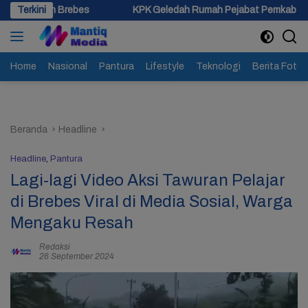
Langsung
s
Terkini
KPK Geledah Rumah Pejabat Pemkab Pemalang di Kota Teg
ke
konten
Home
Nasional
Pantura
Lifestyle
Teknologi
Berita Foto
Beranda
Headline
Headline
,
Pantura
Lagi-lagi Video Aksi Tawuran Pelajar
di Brebes Viral di Media Sosial, Warga
Mengaku Resah
Redaksi
26 September 2024