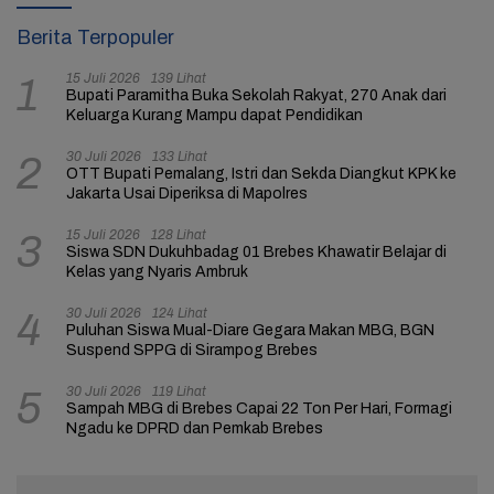
Berita Terpopuler
15 Juli 2026
139 Lihat
1
Bupati Paramitha Buka Sekolah Rakyat, 270 Anak dari
Keluarga Kurang Mampu dapat Pendidikan
30 Juli 2026
133 Lihat
2
OTT Bupati Pemalang, Istri dan Sekda Diangkut KPK ke
Jakarta Usai Diperiksa di Mapolres
15 Juli 2026
128 Lihat
3
Siswa SDN Dukuhbadag 01 Brebes Khawatir Belajar di
Kelas yang Nyaris Ambruk
30 Juli 2026
124 Lihat
4
Puluhan Siswa Mual-Diare Gegara Makan MBG, BGN
Suspend SPPG di Sirampog Brebes
30 Juli 2026
119 Lihat
5
Sampah MBG di Brebes Capai 22 Ton Per Hari, Formagi
Ngadu ke DPRD dan Pemkab Brebes