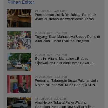
Pilihan Editor
21 Juni 2026
441 Lihat
Pemadaman Listrik Dikeluhkan Peternak
Ayam di Brebes, Khawatir Mesin Tetas
Telur Terganggu
22 Juni 2026
374 Lihat
Tegang! Saat Mahasiswa Brebes Demo di
Alun-alun Tuntut Evaluasi Program
Pemerintah Pusat dan Daerah
22 Juni 2026
373 Lihat
Sore Ini, Aliansi Mahasiswa Brebes
Dijadwalkan Gelar Aksi Demo Bawa 10
Tuntutan ke Pendopo
23 Juni 2026
333 Lihat
Pencairan Tabungan Siswa Puluhan Juta
Molor, Puluhan Wali Murid Geruduk SDN
Brebes 02
15 Juni 2026
332 Lihat
Aksi Heroik Tukang Parkir Wanita
Gagalkan Pencurian Rp3,6 Miliar Milik