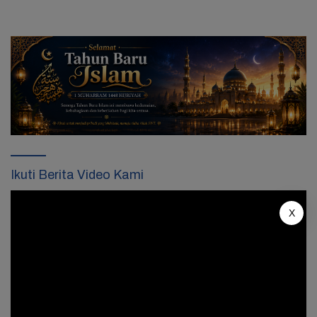
Ikuti Berita Video Kami
Pemutar
Video
X