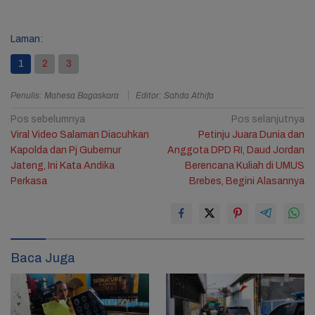
Laman:
1
2
3
Penulis: Mahesa Bagaskara
Editor: Sahda Athifa
Navigasi
Pos sebelumnya
Pos selanjutnya
Viral Video Salaman Diacuhkan
Petinju Juara Dunia dan
pos
Kapolda dan Pj Gubernur
Anggota DPD RI, Daud Jordan
Jateng, Ini Kata Andika
Berencana Kuliah di UMUS
Perkasa
Brebes, Begini Alasannya
Baca Juga