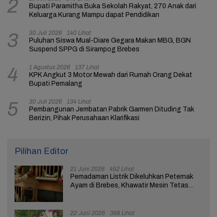
2
Bupati Paramitha Buka Sekolah Rakyat, 270 Anak dari
Keluarga Kurang Mampu dapat Pendidikan
30 Juli 2026
140 Lihat
3
Puluhan Siswa Mual-Diare Gegara Makan MBG, BGN
Suspend SPPG di Sirampog Brebes
1 Agustus 2026
137 Lihat
4
KPK Angkut 3 Motor Mewah dari Rumah Orang Dekat
Bupati Pemalang
30 Juli 2026
134 Lihat
5
Pembangunan Jembatan Pabrik Garmen Dituding Tak
Berizin, Pihak Perusahaan Klarifikasi
Pilihan Editor
21 Juni 2026
452 Lihat
Pemadaman Listrik Dikeluhkan Peternak
Ayam di Brebes, Khawatir Mesin Tetas
Telur Terganggu
22 Juni 2026
398 Lihat