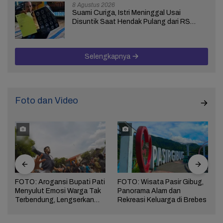
8 Agustus 2026
Suami Curiga, Istri Meninggal Usai
Disuntik Saat Hendak Pulang dari RS
Bhakti Asih Brebes
Selengkapnya
Foto dan Video
FOTO: Arogansi Bupati Pati
FOTO: Wisata Pasir Gibug,
Menyulut Emosi Warga Tak
Panorama Alam dan
a
Terbendung, Lengserkan
Rekreasi Keluarga di Brebes
Kekuasaan!