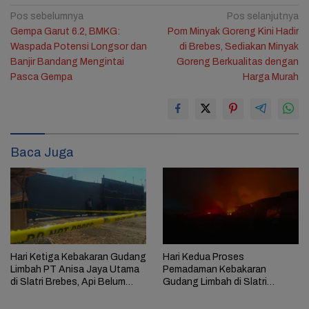
Navigasi
Pos sebelumnya
Pos selanjutnya
Gempa Garut 6.2, BMKG:
Pom Minyak Goreng Kini Hadir
pos
Waspada Potensi Longsor dan
di Brebes, Sediakan Minyak
Banjir Bandang Mengintai
Goreng Berkualitas dengan
Pasca Gempa
Harga Murah
Baca Juga
Hari Ketiga Kebakaran Gudang
Hari Kedua Proses
Limbah PT Anisa Jaya Utama
Pemadaman Kebakaran
di Slatri Brebes, Api Belum
Gudang Limbah di Slatri
Padam
Brebes Temui Kendala