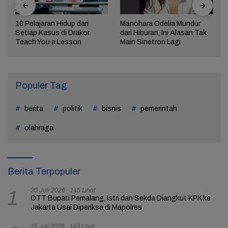
10 Pelajaran Hidup dari
Manohara Odelia Mundur
Setiap Kasus di Drakor
dari Hiburan, Ini Alasan Tak
Teach You a Lesson
Main Sinetron Lagi
Populer Tag
berita
politik
bisnis
pemerintah
olahraga
Berita Terpopuler
30 Juli 2026
145 Lihat
1
OTT Bupati Pemalang, Istri dan Sekda Diangkut KPK ke
Jakarta Usai Diperiksa di Mapolres
15 Juli 2026
143 Lihat