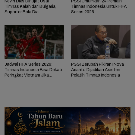
Kevin Diks Dihujat Usai
PSSI Umumkan 24 Pemain
Timnas Kalah dari Bulgaria,
Timnas Indonesia untuk FIFA
Suporter Bela Dia
Series 2026
Jadwal FIFA Series 2026:
PSSI Berubah Pikiran! Nova
Timnas Indonesia Bisa Dekati
Arianto Dijadikan Asisten
Peringkat Vietnam Jika
Pelatih Timnas Indonesia
Menang