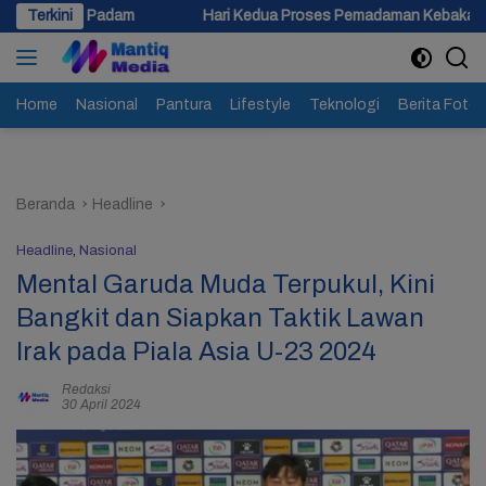
Langsung
Terkini
Hari Kedua Proses Pemadaman Kebakaran Gudang Limbah di S
ke
konten
Home
Nasional
Pantura
Lifestyle
Teknologi
Berita Foto
Beranda
Headline
Headline
,
Nasional
Mental Garuda Muda Terpukul, Kini
Bangkit dan Siapkan Taktik Lawan
Irak pada Piala Asia U-23 2024
Redaksi
30 April 2024