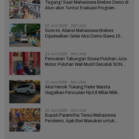
Tegang! Saat Mahasiswa Brebes Demo di
Alun-alun Tuntut Evaluasi Program
Pemerintah Pusat dan Daerah
22 Juni 2026
390 Lihat
Sore Ini, Aliansi Mahasiswa Brebes
Dijadwalkan Gelar Aksi Demo Bawa 10
Tuntutan ke Pendopo
23 Juni 2026
349 Lihat
Pencairan Tabungan Siswa Puluhan Juta
Molor, Puluhan Wali Murid Geruduk SDN
Brebes 02
15 Juni 2026
344 Lihat
Aksi Heroik Tukang Parkir Wanita
Gagalkan Pencurian Rp3,6 Miliar Milik
Nasabah Bank di Brebes
22 Juni 2026
310 Lihat
Bupati Paramitha Temui Mahasiswa
Pendemo, Ajak Beri Masukan untuk
Kemajuan Brebes