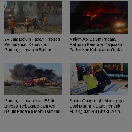
24 Jam Belum Padam, Proses
Malam Api Belum Padam,
Pemadaman Kebakaran
Ratusan Personel Berjibaku
Gudang Limbah di Brebes
Padamkan Kebakaran Gudang
Masih Berlangsung
Limbah di Brebes
Gudang Limbah Non-B3 di
Suami Curiga, Istri Meninggal
Brebes Terbakar, 5 Jam Api
Usai Disuntik Saat Hendak
Belum Padam 8 Mobil Damkar
Pulang dari RS Bhakti Asih
Dikerahkan
Brebes