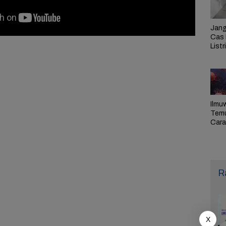
Jang
Cas 
Listr
Cek
Pem
PLN 
Ilmu
Tem
Cara 
Ulan
Sel,
Pen
R
X