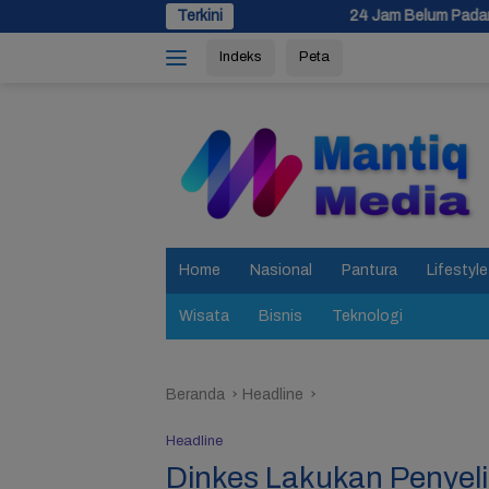
Langsung
24 Jam Belum Padam, Proses Pemadaman Keb
Terkini
ke
Indeks
Peta
konten
tutup
Home
Nasional
Pantura
Lifestyle
Wisata
Bisnis
Teknologi
Beranda
Headline
Headline
Dinkes Lakukan Penyel