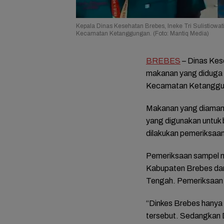
Kepala Dinas Kesehatan Brebes, Ineke Tri Sulistiow
Kecamatan Ketanggungan. (Foto: Mantiq Media)
BREBES
– Dinas Ke
makanan yang diduga 
Kecamatan Ketanggun
Makanan yang diamanka
yang digunakan untuk
dilakukan pemeriksaan 
Pemeriksaan sampel m
Kabupaten Brebes dan
Tengah. Pemeriksaan 
“Dinkes Brebes hanya 
tersebut. Sedangkan D