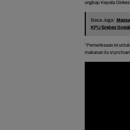
ungkap Kepala Dinkes 
Baca Juga:
Massa
KPU Brebes Sosial
“Pemeriksaan ini untu
makanan itu styrofoam,
FOTO: 
Mariah
Tasyak
Bupati
Mitha-