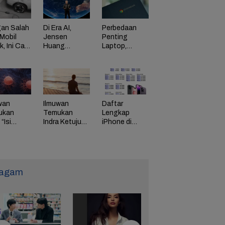
an Salah
Di Era AI,
Perbedaan
Mobil
Jensen
Penting
ik, Ini Cara
Huang
Laptop,
Dorong
Chromebook,
adaman
Perusahaan
dan Windows
di HP
Bayar
Karyawan
Tinggi
wan
Ilmuwan
Daftar
ukan
Temukan
Lengkap
“Isi
Indra Ketujuh
iPhone di
g” Energi
Manusia, Apa
Indonesia
 Tunda
Fungsinya?
Naik Harga,
uaan
iPhone 16
Naik Rp 1
Juta
agam