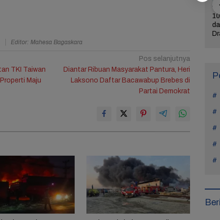
ercerai dari
Bintangi Film Horor
Reza Tak Lagi di
10
Na Daehoon
Laddaland, Titi Kamal
Rutan Salemba, Kini
da
n Pesan
Merasa Nyaman di
Jadi Film: Bukti
Dr
a
Editor: Mahesa Bagaskara
rukan di
Genre Tersebut
Nyata Kesempatan
L
Tahun Anak
Kedua Ada
Pos selanjutnya
ntan TKI Taiwan
Diantar Ribuan Masyarakat Pantura, Heri
P
Properti Maju
Laksono Daftar Bacawabup Brebes di
Partai Demokrat
Ber