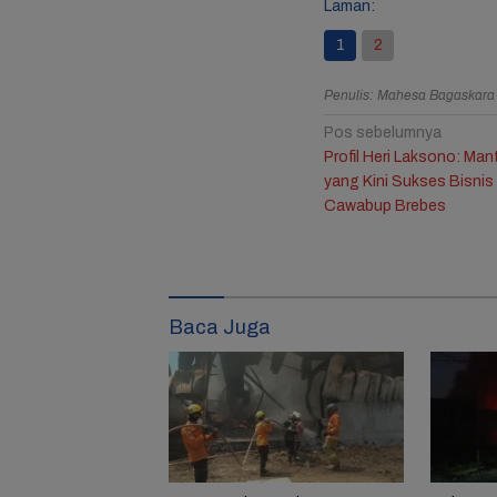
Laman:
Resmi B
1
2
Jule, 
Bagika
Penulis: Mahesa Bagaskar
Mengha
Ulang 
Navigasi
Pos sebelumnya
Ketiga
Profil Heri Laksono: Ma
pos
yang Kini Sukses Bisnis 
Cawabup Brebes
Baca Juga