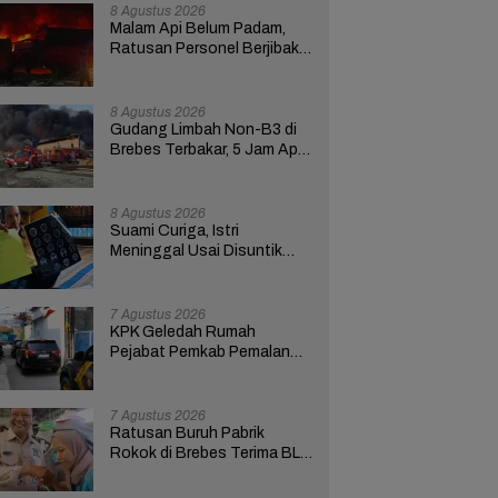
Berlangsung
8 Agustus 2026
Malam Api Belum Padam,
Ratusan Personel Berjibaku
Padamkan Kebakaran
Gudang Limbah di Brebes
8 Agustus 2026
Gudang Limbah Non-B3 di
Brebes Terbakar, 5 Jam Api
Belum Padam 8 Mobil
Damkar Dikerahkan
8 Agustus 2026
Suami Curiga, Istri
Meninggal Usai Disuntik
Saat Hendak Pulang dari RS
Bhakti Asih Brebes
7 Agustus 2026
KPK Geledah Rumah
Pejabat Pemkab Pemalang
di Kota Tegal, Ketua RT
Ungkap Terkait Kasus
Bupati Anom
7 Agustus 2026
Ratusan Buruh Pabrik
Rokok di Brebes Terima BLT
Cukai Tembakau