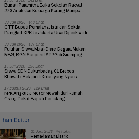
15 Juli 2026
141 Lihat
Bupati Paramitha Buka Sekolah Rakyat,
270 Anak dari Keluarga Kurang Mampu
dapat Pendidikan
30 Juli 2026
140 Lihat
OTT Bupati Pemalang, Istri dan Sekda
Diangkut KPK ke Jakarta Usai Diperiksa di
Mapolres
30 Juli 2026
137 Lihat
Puluhan Siswa Mual-Diare Gegara Makan
MBG, BGN Suspend SPPG di Sirampog
Brebes
15 Juli 2026
130 Lihat
Siswa SDN Dukuhbadag 01 Brebes
Khawatir Belajar di Kelas yang Nyaris
Ambruk
1 Agustus 2026
129 Lihat
KPK Angkut 3 Motor Mewah dari Rumah
Orang Dekat Bupati Pemalang
ilihan Editor
21 Juni 2026
449 Lihat
Pemadaman Listrik