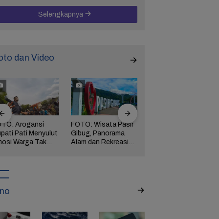
Selengkapnya
oto dan Video
TO: Arogansi
FOTO: Wisata Pasir
FOTO: Ribuan Orang
pati Pati Menyulut
Gibug, Panorama
Berwisata ke IKN di
osi Warga Tak
Alam dan Rekreasi
Hari Kedua Lebaran
rbendung,
Keluarga di Brebes
ngserkan
kuasaan!
no