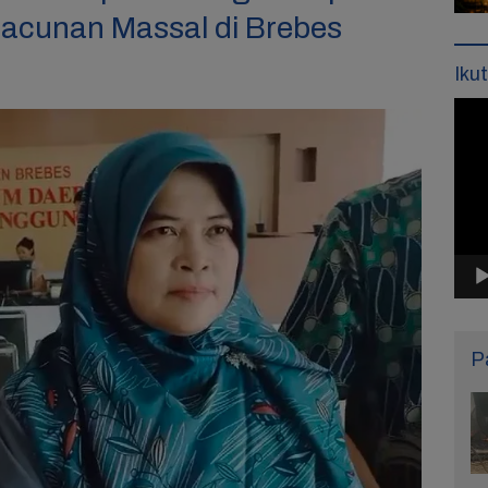
acunan Massal di Brebes
Iku
Pemu
Vide
P