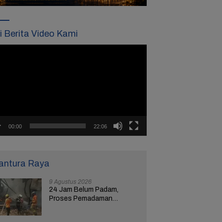
ti Berita Video Kami
tar
o
00:00
22:06
antura Raya
9 Agustus 2026
24 Jam Belum Padam,
Proses Pemadaman
Kebakaran Gudang Limbah
di Brebes Masih