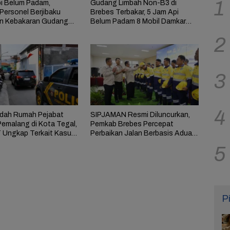
1
i Belum Padam,
Gudang Limbah Non-B3 di
Personel Berjibaku
Brebes Terbakar, 5 Jam Api
n Kebakaran Gudang
Belum Padam 8 Mobil Damkar
i Brebes
Dikerahkan
2
3
4
dah Rumah Pejabat
SIPJAMAN Resmi Diluncurkan,
emalang di Kota Tegal,
Pemkab Brebes Percepat
 Ungkap Terkait Kasus
Perbaikan Jalan Berbasis Aduan
Anom
Masyarakat
5
P