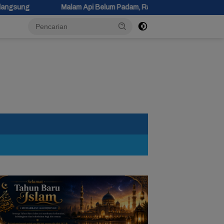
 Api Belum Padam, Ratusan Personel Berjibaku Padamkan Kebakaran 