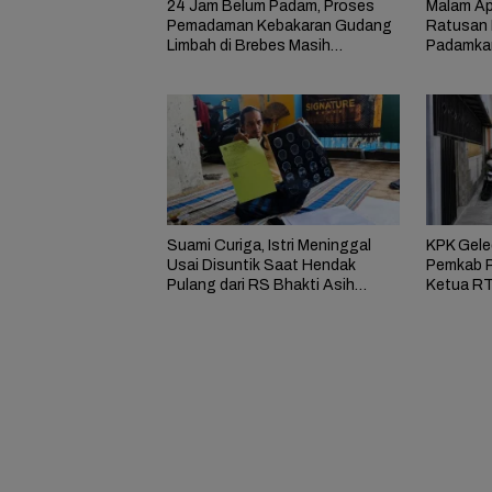
24 Jam Belum Padam, Proses
Malam Ap
Pemadaman Kebakaran Gudang
Ratusan 
Limbah di Brebes Masih
Padamka
Berlangsung
Limbah d
Suami Curiga, Istri Meninggal
KPK Gele
Usai Disuntik Saat Hendak
Pemkab P
Pulang dari RS Bhakti Asih
Ketua RT
Brebes
Bupati 