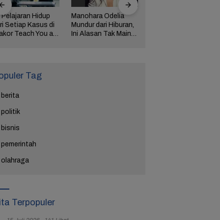
 Pelajaran Hidup
Manohara Odelia
Lima Weton Ini Jadi
ri Setiap Kasus di
Mundur dari Hiburan,
Magnet Rezeki
akor Teach You a
Ini Alasan Tak Main
dalam Primbon Jawa
esson
Sinetron Lagi
opuler Tag
berita
politik
bisnis
pemerintah
olahraga
ita Terpopuler