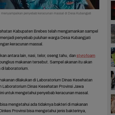
ati menyampaikan penyebab keracunan massal di Desa Kubangjati
sehatan Kabupaten Brebes telah mengamankan sampel
menjadi penyebab puluhan warga Desa Kubangjati
gan keracunan massal.
n antara lain, nasi, telor, oseng tahu, dan
styrofoam
 bungkus makanan tersebut. Sampel akanan itu akan
di laboratorium.
akanan dilakukan di Laboratorium Dinas Kesehatan
 Laboratorium Dinas Kesehatan Provinsi Jawa
ini untuk mengetahui penyebab keracunan massal.
bisa mengetahui ada tidaknya bakteri di makanan
inkes Provinsi bisa mengetahui jenis bakterinya,