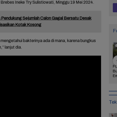
Brebes Ineke Try Sulistiowati, Minggu 19 Mei 2024.
 Pendukung Sejumlah Calon Gagal Bersatu Desak
isasikan Kotak Kosong
F
k mengetahui bakterinya ada di mana, karena bungkus
” lanjut dia.
Khidmat dan
FOTO: Daya Tarik
FOTO: Wisata
FO
 Agenda
Taman Bunga
Kebun Teh Kaligua
Bu
uran Sambut
Celosia Semarang,
Brebes Dipenuhi
Em
 Brebes
Wisata Kekinian
Gelondongan Kayu
Te
Wurja
yang Digandrungi
Terbawa Banjir
Le
Wisatawan
Bandang
Ke
Tek