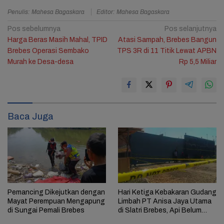
Penulis: Mahesa Bagaskara
Editor: Mahesa Bagaskara
Navigasi
Pos sebelumnya
Pos selanjutnya
Harga Beras Masih Mahal, TPID
Atasi Sampah, Brebes Bangun
pos
Brebes Operasi Sembako
TPS 3R di 11 Titik Lewat APBN
Murah ke Desa-desa
Rp 5,5 Miliar
2
Baca Juga
Pemancing Dikejutkan dengan
Hari Ketiga Kebakaran Gudang
Mayat Perempuan Mengapung
Limbah PT Anisa Jaya Utama
di Sungai Pemali Brebes
di Slatri Brebes, Api Belum
Padam