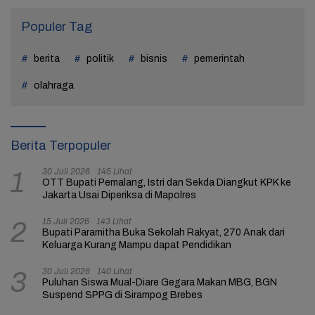
Populer Tag
berita
politik
bisnis
pemerintah
olahraga
Berita Terpopuler
30 Juli 2026
145 Lihat
1
OTT Bupati Pemalang, Istri dan Sekda Diangkut KPK ke
Jakarta Usai Diperiksa di Mapolres
15 Juli 2026
143 Lihat
2
Bupati Paramitha Buka Sekolah Rakyat, 270 Anak dari
Keluarga Kurang Mampu dapat Pendidikan
30 Juli 2026
140 Lihat
3
Puluhan Siswa Mual-Diare Gegara Makan MBG, BGN
Suspend SPPG di Sirampog Brebes