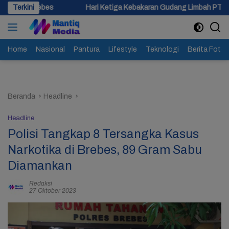
Langsung
Terkini
Hari Ketiga Kebakaran Gudang Limbah PT Anisa Jaya Utama di S
ke
konten
Home
Nasional
Pantura
Lifestyle
Teknologi
Berita Foto
Beranda
Headline
Headline
Polisi Tangkap 8 Tersangka Kasus
Narkotika di Brebes, 89 Gram Sabu
Diamankan
Redaksi
27 Oktober 2023