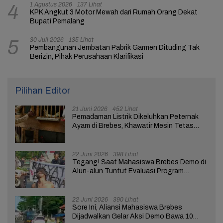
1 Agustus 2026
137 Lihat
4
KPK Angkut 3 Motor Mewah dari Rumah Orang Dekat
Bupati Pemalang
30 Juli 2026
135 Lihat
5
Pembangunan Jembatan Pabrik Garmen Dituding Tak
Berizin, Pihak Perusahaan Klarifikasi
Pilihan Editor
21 Juni 2026
452 Lihat
Pemadaman Listrik Dikeluhkan Peternak
Ayam di Brebes, Khawatir Mesin Tetas
Telur Terganggu
22 Juni 2026
398 Lihat
Tegang! Saat Mahasiswa Brebes Demo di
Alun-alun Tuntut Evaluasi Program
Pemerintah Pusat dan Daerah
22 Juni 2026
390 Lihat
Sore Ini, Aliansi Mahasiswa Brebes
Dijadwalkan Gelar Aksi Demo Bawa 10