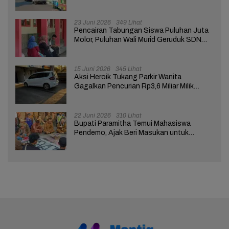
Tuntutan ke Pendopo
23 Juni 2026
349 Lihat
Pencairan Tabungan Siswa Puluhan Juta
Molor, Puluhan Wali Murid Geruduk SDN
Brebes 02
15 Juni 2026
345 Lihat
Aksi Heroik Tukang Parkir Wanita
Gagalkan Pencurian Rp3,6 Miliar Milik
Nasabah Bank di Brebes
22 Juni 2026
310 Lihat
Bupati Paramitha Temui Mahasiswa
Pendemo, Ajak Beri Masukan untuk
Kemajuan Brebes