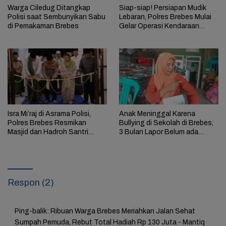
Warga Ciledug Ditangkap
Siap-siap! Persiapan Mudik
Polisi saat Sembunyikan Sabu
Lebaran, Polres Brebes Mulai
di Pemakaman Brebes
Gelar Operasi Kendaraan
selama 14 Hari
Isra Mi’raj di Asrama Polisi,
Anak Meninggal Karena
Polres Brebes Resmikan
Bullying di Sekolah di Brebes,
Masjid dan Hadroh Santri
3 Bulan Lapor Belum ada
Brambang
Perkembangan Kasus
Respon (2)
Ping-balik:
Ribuan Warga Brebes Meriahkan Jalan Sehat
Sumpah Pemuda, Rebut Total Hadiah Rp 130 Juta - Mantiq